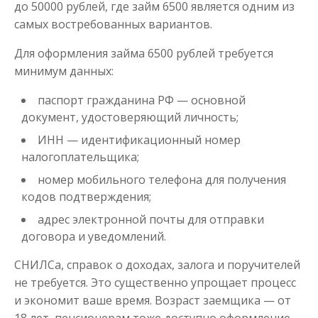
до 50000 рублей, где займ 6500 является одним из
Моментальный займ
самых востребованных вариантов.
Для оформления займа 6500 рублей требуется
до
50 000
₽
Сумма
минимум данных:
от 1
до 21 дня
Срок
Получить
паспорт гражданина РФ — основной
документ, удостоверяющий личность;
ИНН — идентификационный номер
налогоплательщика;
номер мобильного телефона для получения
кодов подтверждения;
адрес электронной почты для отправки
договора и уведомлений.
Одолжим до 30 дней
СНИЛСа, справок о доходах, залога и поручителей
не требуется. Это существенно упрощает процесс
до
50 000
₽
Сумма
от 1
до 30 дня
Срок
и экономит ваше время. Возраст заемщика — от