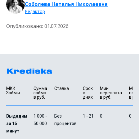
Соболева Наталья Николаевна
Редактор
Опубликовано:
01.07.2026
МКК 
Сумма 
Ставка
Срок 
Мин. 

Макс.
Займы
займа 
в 
переплата 
пере
в руб.
днях
в руб.
в руб
Выдадим
1 000 -
Без
1 - 21
0
0
за 15
50 000
процентов
минут