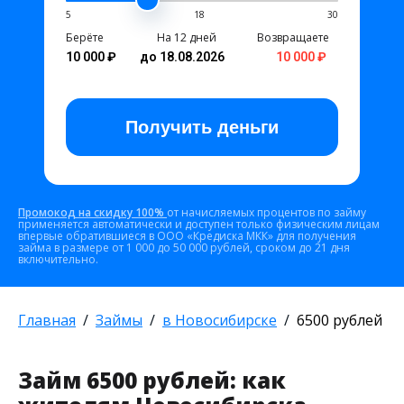
5
18
30
Берёте
На 12 дней
Возвращаете
10 000 ₽
до 18.08.2026
10 000 ₽
Получить
деньги
Промокод на скидку 100%
от начисляемых процентов по займу
применяется автоматически и доступен только физическим лицам
впервые обратившиеся в ООО «Кредиска МКК» для получения
займа в размере от 1 000 до 50 000 рублей, сроком до 21 дня
включительно.
Главная
Займы
в Новосибирске
6500 рублей
Займ 6500 рублей: как