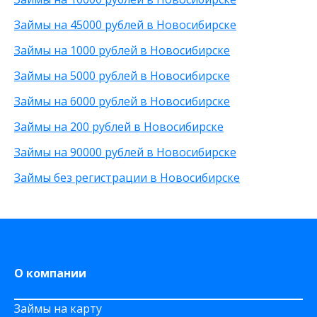
На неименную карту
Без фото
200 рублей
Займы на 45000 рублей в Новосибирске
На виртуальную карту
Без подтверждения личности
25 000 рублей
На зарплатную карту
Без процентов
15 000 рублей
Займы на 1000 рублей в Новосибирске
По телефону
С высоким одобрением
30 000 рублей
Займы на 5000 рублей в Новосибирске
Через Телеграм
Без залога
8 000 рублей
На Webmoney
Без посредников
500 рублей
Займы на 6000 рублей в Новосибирске
Через Золотую Корону
Без посещения офиса
20 000 рублей
Займы на 200 рублей в Новосибирске
На карту круглосуточно
Без звонков
Через приложение
Займы на 90000 рублей в Новосибирске
На карту Моментум
Займы без регистрации в Новосибирске
Не выходя из дома
на Яндекс деньги
На дому срочно
На Сберкнижку
О компании
Займы на карту