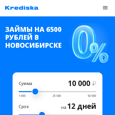
ЗАЙМЫ НА 6500
РУБЛЕЙ В
НОВОСИБИРСКЕ
10 000
₽
Сумма
1 000
25 500
50 000
12 дней
Срок
на