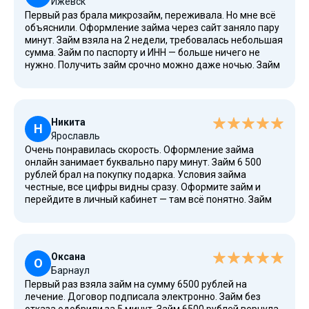
Ижевск
Первый раз брала микрозайм, переживала. Но мне всё
объяснили. Оформление займа через сайт заняло пару
минут. Займ взяла на 2 недели, требовалась небольшая
сумма. Займ по паспорту и ИНН — больше ничего не
нужно. Получить займ срочно можно даже ночью. Займ
6500 рублей онлайн перевели на карту VISA. Вернула
без проблем. Займ без указания цели — это удобно,
деньги тратила на что хотела. Рекомендую.
Никита
Н
Ярославль
Очень понравилась скорость. Оформление займа
онлайн занимает буквально пару минут. Займ 6 500
рублей брал на покупку подарка. Условия займа
честные, все цифры видны сразу. Оформите займ и
перейдите в личный кабинет — там всё понятно. Займ
через интернет оформил с телефона. Выбрал перевод
на карту Сбербанка, деньги пришли моментально.
Кредита 6500 хватило на всё задуманное. Вернул в
срок. Буду обращаться еще.
Оксана
О
Барнаул
Первый раз взяла займ на сумму 6500 рублей на
лечение. Договор подписала электронно. Займ без