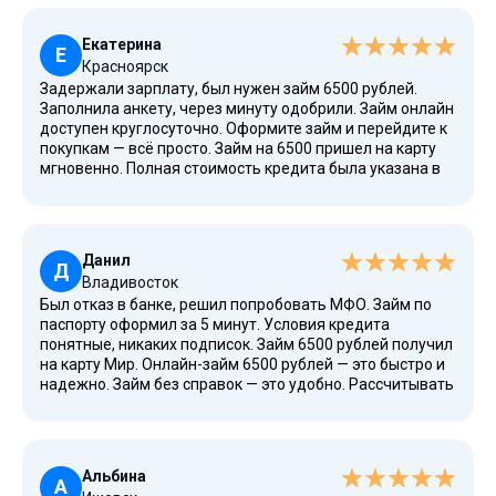
получил без проблем. Взять займ без отказа реально
даже с плохой КИ.
Екатерина
Е
Красноярск
Задержали зарплату, был нужен займ 6500 рублей.
Заполнила анкету, через минуту одобрили. Займ онлайн
доступен круглосуточно. Оформите займ и перейдите к
покупкам — всё просто. Займ на 6500 пришел на карту
мгновенно. Полная стоимость кредита была указана в
договоре. Получить займ срочно можно без лишних
вопросов. Вернула досрочно, без штрафов.
Данил
Д
Владивосток
Был отказ в банке, решил попробовать МФО. Займ по
паспорту оформил за 5 минут. Условия кредита
понятные, никаких подписок. Займ 6500 рублей получил
на карту Мир. Онлайн-займ 6500 рублей — это быстро и
надежно. Займ без справок — это удобно. Рассчитывать
получить займ срочно можно всегда. Процесс
получения займа автоматизирован, всё происходит
онлайн.
Альбина
А