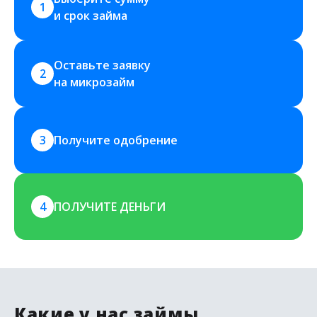
1
и срок займа
Оставьте заявку 
2
на микрозайм
3
Получите одобрение
4
ПОЛУЧИТЕ ДЕНЬГИ
Какие у нас займы