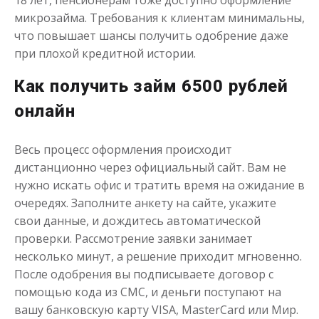
18 лет, пенсионерам тоже доступно оформление
Получить
микрозайма. Требования к клиентам минимальны,
что повышает шансы получить одобрение даже
при плохой кредитной истории.
Как получить займ 6500 рублей
онлайн
Переведём в долг
Весь процесс оформления происходит
дистанционно через официальный сайт. Вам не
нужно искать офис и тратить время на ожидание в
до
50 000
₽
Сумма
очередях. Заполните анкету на сайте, укажите
от 1
до 21 дня
Срок
свои данные, и дождитесь автоматической
Получить
проверки. Рассмотрение заявки занимает
несколько минут, а решение приходит мгновенно.
После одобрения вы подписываете договор с
помощью кода из СМС, и деньги поступают на
вашу банковскую карту VISA, MasterCard или Мир.