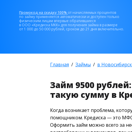
Промокод на скидку 100%
от начисляемых процентов
по займу применяется автоматически и доступен только
физическим лицам впервые обратившиеся
в ООО «Кредиска МКК» для получения займа в размере
от 1 000 до 50 000 рублей, сроком до 21 дня включительно.
Главная
Займы
в Новосибирск
Займ 9500 рублей
такую сумму в Кр
Когда возникает проблема, котору
помощником. Кредиска — это МФО,
Оформить займ можно всего за нес