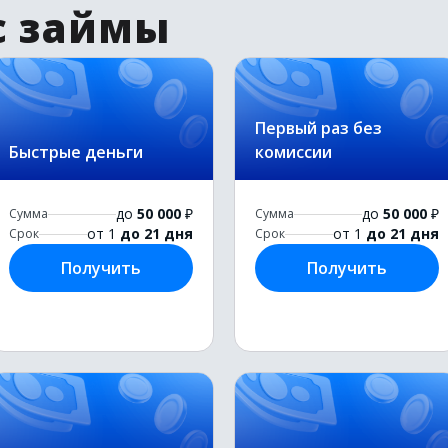
с займы
Первый раз без
Быстрые деньги
комиссии
до
50 000
₽
до
50 000
₽
Сумма
Сумма
от 1
до 21 дня
от 1
до 21 дня
Срок
Срок
Получить
Получить