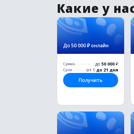
Какие у на
До 50 000 ₽ онлайн
до
50 000
₽
Сумма
от 1
до 21 дня
Срок
Получить