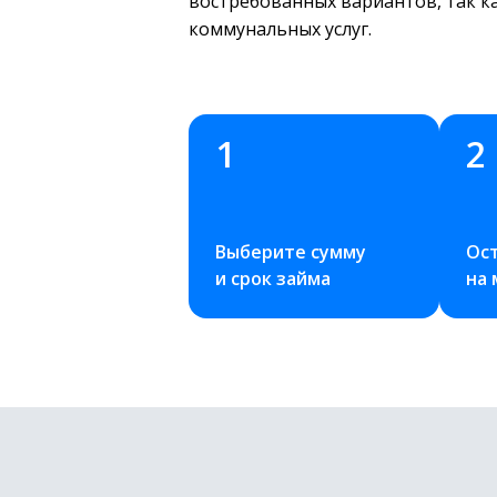
востребованных вариантов, так к
коммунальных услуг.
1
2
Выберите сумму 
Ост
и срок займа
на