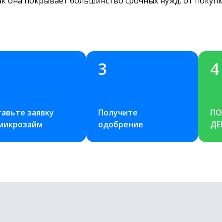
ак она покрывает большинство срочных нужд: от покуп
3
4
авьте заявку 
Получите 
ПО
 микрозайм
одобрение
ДЕ