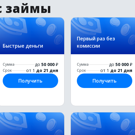
с займы
Первый раз без
Быстрые деньги
комиссии
до
50 000
₽
до
50 000
₽
Сумма
Сумма
от 1
до 21 дня
от 1
до 21 дня
Срок
Срок
Получить
Получить