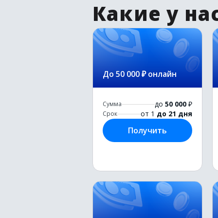
Какие у на
До 50 000 ₽ онлайн
до
50 000
₽
Сумма
от 1
до 21 дня
Срок
Получить