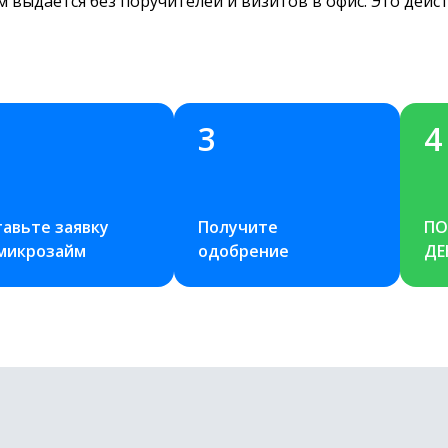
 выдается без поручителей и визитов в офис. Это дейст
3
4
авьте заявку 
Получите 
ПО
 микрозайм
одобрение
ДЕ