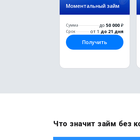
Моментальный займ
до
50 000
₽
Сумма
от 1
до 21 дня
Срок
Получить
Что значит займ без 