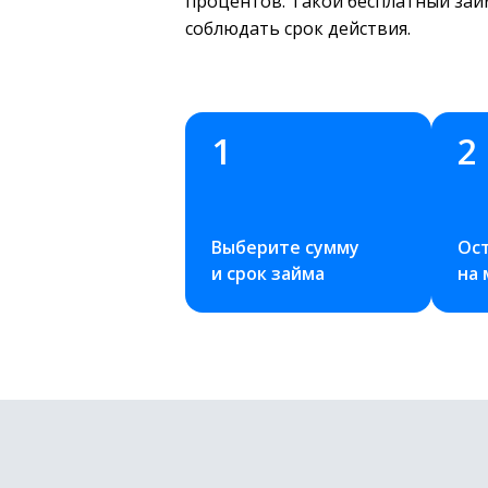
процентов. Такой бесплатный займ
соблюдать срок действия.
1
2
Выберите сумму 
Ост
и срок займа
на