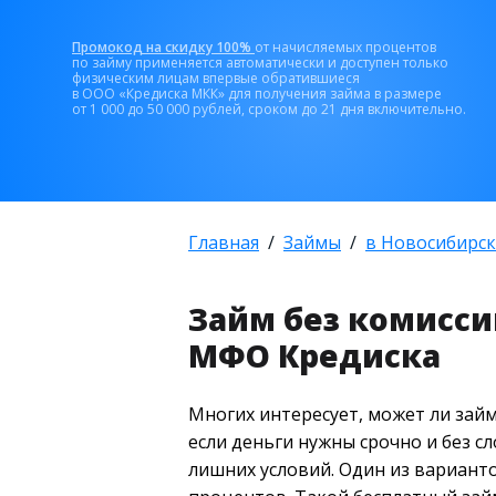
Промокод на скидку 100%
от начисляемых процентов
по займу применяется автоматически и доступен только
физическим лицам впервые обратившиеся
в ООО «Кредиска МКК» для получения займа в размере
от 1 000 до 50 000 рублей, сроком до 21 дня включительно.
Главная
Займы
в Новосибирск
Займ без комисси
МФО Кредиска
Многих интересует, может ли займ
если деньги нужны срочно и без с
лишних условий. Один из вариант