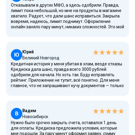
Отказывали в других МФО, а здесь одобрили. Правда,
лимит пока небольшой, но мне на продукты в магазине
хватило. Радует, что дали шанс исправиться. Закрыла
вовремя, надеюсь, лимит поднимут. Оформление
онлайн заняло пару минут, никаких сложностей. Это мой
первый опыт с оформлением микрокредита, и он
оказался положительным. Спасибо вам за ставку 0% и
человеческое отношение.
Юрий
Ю
Великий Новгород
Кредитная история у меня убитая в хлам, везде отказы.
Кредиска дала шанс, правда всего 3000 рублей
одобрили для начала. Но хоть так. Буду исправлять
рейтинг. Приложение не тупит, всё понятно. Для меня
главное, что не запрашивают кучу документов — только
паспорт РФ, ИНН и номер мобильного телефона.
Минимальная сумма доступна каждому.
Вадим
В
Новосибирск
Нужно было срочно закрыть счета, оставался 1 день
для оплаты. Кредиска предложила условия, которые
мне подошли. За пару минут оформил заявку, сумму