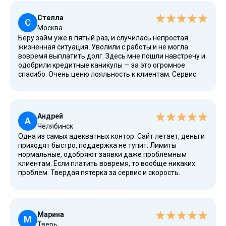
работает прозрачно.
Стелла
С
Москва
Беру займ уже в пятый раз, и случилась непростая
жизненная ситуация. Уволили с работы и не могла
вовремя выплатить долг. Здесь мне пошли навстречу и
одобрили кредитные каникулы — за это огромное
спасибо. Очень ценю лояльность к клиентам. Сервис
удобный, интерфейс понятный, разобраться в условиях
легко. Отдельно отмечу работу сотрудников —
вежливые, корректные, не доставляют дискомфорта
даже при просрочке. Никому не звонят, просто
Андрей
отправляют уведомления. В целом, организация
А
Челябинск
надежная.
Одна из самых адекватных контор. Сайт летает, деньги
приходят быстро, поддержка не тупит. Лимиты
нормальные, одобряют заявки даже проблемным
клиентам. Если платить вовремя, то вообще никаких
проблем. Твердая пятерка за сервис и скорость.
Процесс получения займа максимально упрощен, и это
очень ценно, когда срочно нужны деньги.
Марина
М
Тверь