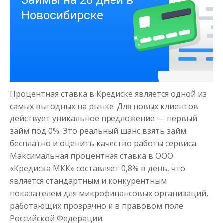
Получить
Процентная ставка в Кредиске является одной из
Деньги на здоровье
самых выгодных на рынке. Для новых клиентов
действует уникальное предложение — первый
займ под 0%. Это реальный шанс взять займ
до
50 000
₽
Сумма
бесплатно и оценить качество работы сервиса.
от 1
до 21 дня
Срок
Максимальная процентная ставка в ООО
Получить
«Кредиска МКК» составляет 0,8% в день, что
является стандартным и конкурентным
показателем для микрофинансовых организаций,
работающих прозрачно и в правовом поле
Российской Федерации.