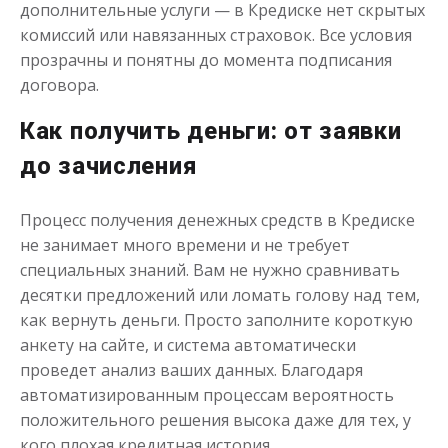
дополнительные услуги — в Кредиске нет скрытых
комиссий или навязанных страховок. Все условия
прозрачны и понятны до момента подписания
договора.
Деньги до зарплаты
Как получить деньги: от заявки
до зачисления
до
50 000
₽
Сумма
от 1
до 21 дня
Срок
Процесс получения денежных средств в Кредиске
Получить
не занимает много времени и не требует
специальных знаний. Вам не нужно сравнивать
десятки предложений или ломать голову над тем,
как вернуть деньги. Просто заполните короткую
анкету на сайте, и система автоматически
проведет анализ ваших данных. Благодаря
автоматизированным процессам вероятность
положительного решения высока даже для тех, у
кого плохая кредитная история.