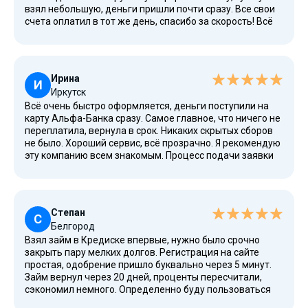
взял небольшую, деньги пришли почти сразу. Все свои
счета оплатил в тот же день, спасибо за скорость! Всё
честно и без скрытых условий. Быстро получить деньги
можно только тут, тем более когда они нужны срочно.
Ирина
И
Иркутск
Всё очень быстро оформляется, деньги поступили на
карту Альфа-Банка сразу. Самое главное, что ничего не
переплатила, вернула в срок. Никаких скрытых сборов
не было. Хороший сервис, всё прозрачно. Я рекомендую
эту компанию всем знакомым. Процесс подачи заявки
интуитивно понятен, а онлайн-калькулятор позволяет
сразу рассчитать полную стоимость кредита.
Степан
С
Белгород
Взял займ в Кредиске впервые, нужно было срочно
закрыть пару мелких долгов. Регистрация на сайте
простая, одобрение пришло буквально через 5 минут.
Займ вернул через 20 дней, проценты пересчитали,
сэкономил немного. Определенно буду пользоваться
сервисом, если понадобится. Сравнение с другими