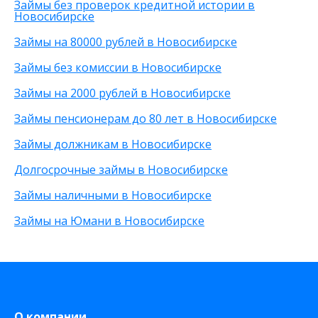
Займы без проверок кредитной истории в
На карту ВТБ
Без указания работы
80 000 рублей
Новосибирске
На мобильный телефон
С временной регистрацией
90 000 рублей
На неименную карту
Без фото
200 рублей
Займы на 80000 рублей в Новосибирске
На виртуальную карту
Без подтверждения личности
25 000 рублей
Займы без комиссии в Новосибирске
На зарплатную карту
Без процентов
15 000 рублей
По телефону
С высоким одобрением
30 000 рублей
Займы на 2000 рублей в Новосибирске
Через Телеграм
Без залога
8 000 рублей
Займы пенсионерам до 80 лет в Новосибирске
На Webmoney
Без посредников
500 рублей
Через Золотую Корону
Без посещения офиса
20 000 рублей
Займы должникам в Новосибирске
На карту круглосуточно
Без звонков
Долгосрочные займы в Новосибирске
Через приложение
На карту Моментум
Займы наличными в Новосибирске
Не выходя из дома
Займы на Юмани в Новосибирске
на Яндекс деньги
На дому срочно
На Сберкнижку
О компании