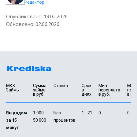
Редактор
Опубликовано:
19.02.2026
Обновлено:
02.06.2026
МКК 
Сумма 
Ставка
Срок 
Мин. 

Макс.
Займы
займа 
в 
переплата 
пере
в руб.
днях
в руб.
в руб
Выдадим
1 000 -
Без
1 - 21
0
0
за 15
50 000
процентов
минут