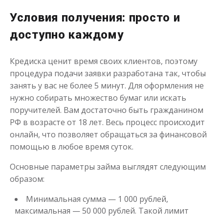
Условия получения: просто и
доступно каждому
Моментальный займ
Кредиска ценит время своих клиентов, поэтому
до
50 000
₽
Сумма
процедура подачи заявки разработана так, чтобы
от 1
до 21 дня
Срок
занять у вас не более 5 минут. Для оформления не
Получить
нужно собирать множество бумаг или искать
поручителей. Вам достаточно быть гражданином
РФ в возрасте от 18 лет. Весь процесс происходит
онлайн, что позволяет обращаться за финансовой
помощью в любое время суток.
Основные параметры займа выглядят следующим
образом:
Одолжим до 30 дней
Минимальная сумма — 1 000 рублей,
максимальная — 50 000 рублей. Такой лимит