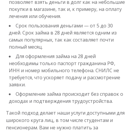
до
50 000
₽
Сумма
позволяет взять деньги в долг как на небольшие
от 1
до 30 дня
Срок
покупки в магазине, так и, к примеру, на оплату
лечения или обучения.
Получить
Срок пользования деньгами — от 5 до 30
дней. Срок займа в 28 дней является одним из
самых популярных, так как составляет почти
полный месяц.
Для оформления займа на 28 дней
необходимы только паспорт гражданина РФ,
ИНН и номер мобильного телефона. СНИЛС не
Переведём в долг
требуется, что ускоряет подачу и рассмотрение
заявки.
до
50 000
₽
Оформление займа происходит без справок о
Сумма
от 1
до 21 дня
Срок
доходах и подтверждения трудоустройства.
Получить
Такой подход делает наши услуги доступными для
широкого круга лиц, в том числе студентам и
пенсионерам. Вам не нужно платить за