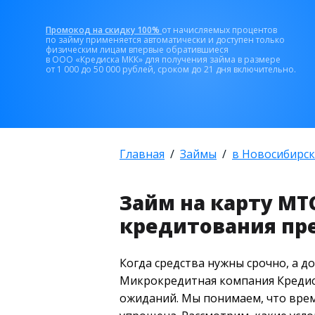
Промокод на скидку 100%
от начисляемых процентов
по займу применяется автоматически и доступен только
физическим лицам впервые обратившиеся
в ООО «Кредиска МКК» для получения займа в размере
от 1 000 до 50 000 рублей, сроком до 21 дня включительно.
Главная
Займы
в Новосибирск
Займ на карту МТ
кредитования пр
Когда средства нужны срочно, а 
Микрокредитная компания Кредиск
ожиданий. Мы понимаем, что врем