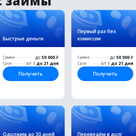
с займы
Первый раз без
Быстрые деньги
комиссии
до
50 000
₽
до
50 000
₽
Сумма
Сумма
от 1
до 21 дня
от 1
до 21 дня
Срок
Срок
Получить
Получить
Одолжим до 30 дней
Переведём в долг