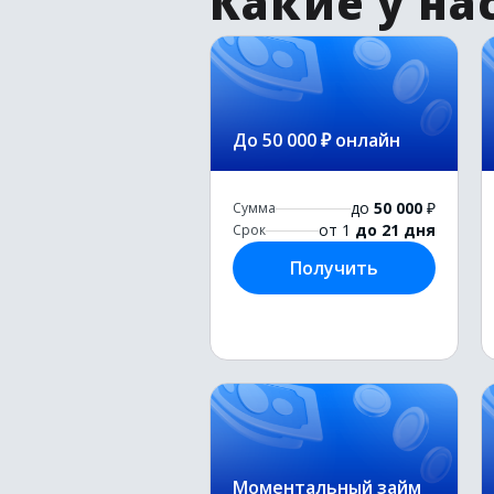
Какие у на
До 50 000 ₽ онлайн
до
50 000
₽
Сумма
от 1
до 21 дня
Срок
Получить
Моментальный займ