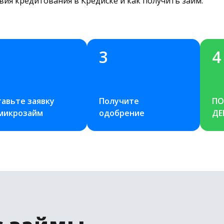
вия кредитования в Кредиске и как получить займ.
3
4
авьте заявку 
Получите 
ПО
 микрозайм
одобрение
ДЕ