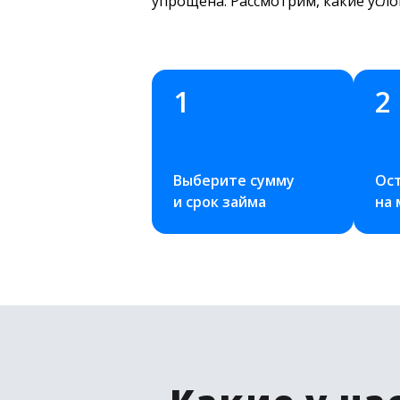
упрощена. Рассмотрим, какие усло
1
2
Выберите сумму 
Ост
и срок займа
на