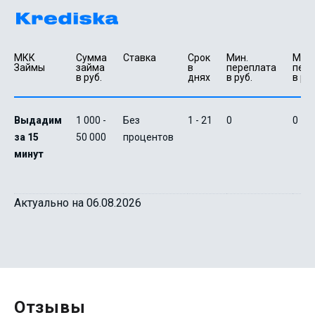
МКК 
Сумма 
Ставка
Срок 
Мин. 

Макс.
Займы
займа 
в 
переплата 
пере
в руб.
днях
в руб.
в руб
Выдадим
1 000 -
Без
1 - 21
0
0
за 15
50 000
процентов
минут
Актуально на 06.08.2026
Отзывы