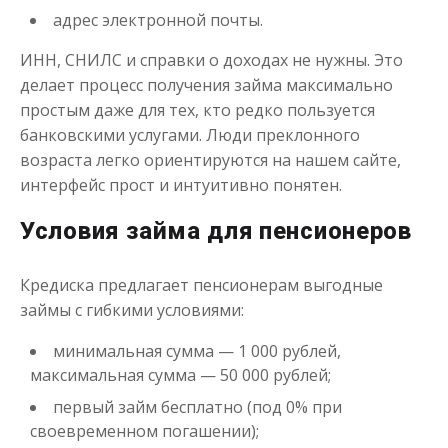
адрес электронной почты.
Моментальный займ
ИНН, СНИЛС и справки о доходах не нужны. Это
делает процесс получения займа максимально
до
50 000
₽
Сумма
от 1
до 21 дня
Срок
простым даже для тех, кто редко пользуется
банковскими услугами. Люди преклонного
Получить
возраста легко ориентируются на нашем сайте,
интерфейс прост и интуитивно понятен.
Условия займа для пенсионеров
Кредиска предлагает пенсионерам выгодные
займы с гибкими условиями:
Одолжим до 30 дней
минимальная сумма — 1 000 рублей,
максимальная сумма — 50 000 рублей;
до
50 000
₽
Сумма
первый займ бесплатно (под 0% при
от 1
до 30 дня
Срок
своевременном погашении);