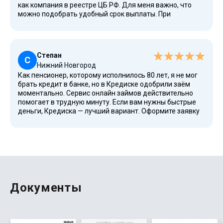
как компания в реестре ЦБ РФ. Для меня важно, что
можно подобрать удобный срок выплаты. При
необходимости можно обратиться в службу поддержки
и продлить срок. Я пока не пользовалась опцией
«продление», но вдруг пригодится.
Степан
С
Нижний Новгород
Как пенсионер, которому исполнилось 80 лет, я не мог
брать кредит в банке, но в Кредиске одобрили заём
моментально. Сервис онлайн займов действительно
помогает в трудную минуту. Если вам нужны быстрые
деньги, Кредиска — лучший вариант. Оформите заявку
онлайн и получите нужную сумму уже сегодня!
Документы