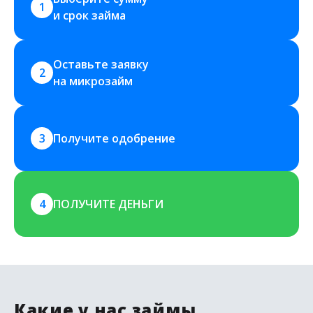
1
и срок займа
Оставьте заявку 
2
на микрозайм
3
Получите одобрение
4
ПОЛУЧИТЕ ДЕНЬГИ
Какие у нас займы