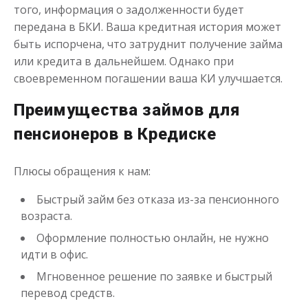
до
50 000
₽
Сумма
того, информация о задолженности будет
от 1
до 21 дня
Срок
передана в БКИ. Ваша кредитная история может
Получить
быть испорчена, что затруднит получение займа
или кредита в дальнейшем. Однако при
своевременном погашении ваша КИ улучшается.
Преимущества займов для
пенсионеров в Кредиске
Плюсы обращения к нам:
Займ пенсионерам на карту
Быстрый займ без отказа из-за пенсионного
возраста.
до
50 000
₽
Сумма
от 1
до 21 дня
Срок
Оформление полностью онлайн, не нужно
идти в офис.
Получить
Мгновенное решение по заявке и быстрый
перевод средств.