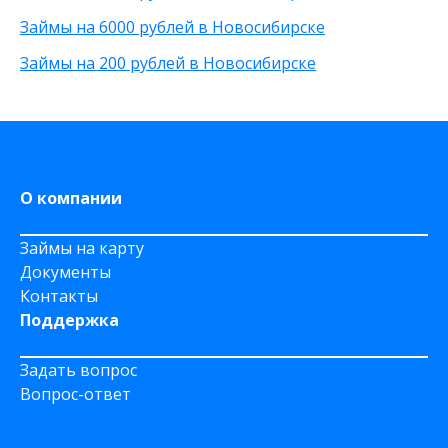
Через приложение
Займы на 6000 рублей в Новосибирске
На карту Моментум
Займы на 200 рублей в Новосибирске
Не выходя из дома
на Яндекс деньги
На дому срочно
На Сберкнижку
О компании
Займы на карту
Документы
Контакты
Поддержка
Задать вопрос
Вопрос-ответ