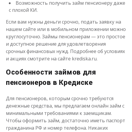
Возможность получить займ пенсионеру даже
с плохой КИ.
Если вам нужны деньги срочно, подать заявку на
нашем сайте или в мобильном приложении можно
Займ в день обращения
круглосуточно. Займы пенсионерам — это простое
и доступное решение для удовлетворения
срочных финансовых нужд. Подробнее об условиях
до
50 000
₽
Сумма
и акциях смотрите на сайте krediska.ru.
от 1
до 21 дня
Срок
Получить
Особенности займов для
пенсионеров в Кредиске
Для пенсионеров, которым срочно требуются
денежные средства, мы предлагаем онлайн займ с
минимальными требованиями к заемщикам.
Чтобы оформить займ, достаточно иметь паспорт
гражданина РФ и номер телефона. Никаких
Займ до зарплаты