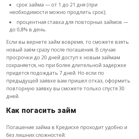
Получить
срок займа — от 1 до 21 дня (при
необходимости можно продлить срок);
процентная ставка для повторных займов —
до 0,8% в день.
Если вы вернете займ вовремя, то сможете взять
новый заём сразу после погашения. В случае
просрочки до 20 дней доступ к новым займам
Переведём в долг
сохраняется, но при более длительной задержке
придется подождать 7 дней. Но если по
предыдущей заявке вам пришел отказ, оформить
до
50 000
₽
Сумма
повторную заявку вы сможете только спустя 30
от 1
до 21 дня
Срок
дней.
Получить
Как погасить займ
Погашение займа в Кредиске проходит удобно и
без лишних сложностей: