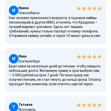
Ирина
И
Новосибирск
Как человек преклонного возраста, я оценила займы
пенсионерам в других МФО, и поняла, что Кредиска —
лучший вариант для меня. Здесь нет лишних
требований, нужны только паспорт и номер телефона.
Отправила заявку онлайн, и через 10 минут деньги уже
были на карте. Пользоваться сервисом легко, даже если
не очень дружишь с интернетом.
Иван
И
Екатеринбург
Брал заём за несколько дней до пенсии, чтобы закрыть
небольшие долги. Желаемую сумму и срок выбрал сам
— 5 000 рублей на срок 7 дней. Погасил сразу как
получил пенсию, не стал тянуть до конца срока. Оплаты
проходят без комиссии, если платить картой через
личный кабинет. Обращаюсь в Кредиску уже не в
первый раз, и могу сказать, что здесь надежные
условия, проверенные временем.
Татьяна
Т
Ярославль