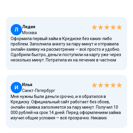
Лидия
Л
Москва
Оформила первый займ в Кредиске без каких-либо
проблем. Заполнила анкету за пару минут и отправила
онлайн-заявку на рассмотрение — всё просто и удобно.
Одобрили быстро, деньги поступили на карту уже через
несколько минут. Потратила их на лечение в частном
медицинском центре, у меня проблемы со спиной.
Личный кабинет понятный, все обязательные платежи
отображаются корректно. Служба поддержки работает
хорошо, отвечают на все вопросы быстро и по делу.
Илья
Рекомендую!
И
Санкт-Петербург
Мне нужны были деньги срочно, и я обратился в
Кредиску. Официальный сайт работает без сбоев,
онлайн-заявка заполняется за пару минут. Получил 10
000 рублей на срок 14 дней. Перед оформлением займа
изучил общие условия — всё прозрачно. Никаких
подвохов, вернул досрочно без проблем.