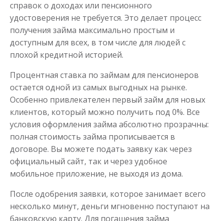
справок о доходах или пенсионного
удостоверения не требуется. Это делает процесс
до
50 000
₽
Сумма
получения займа максимально простым и
от 1
до 21 дня
Срок
доступным для всех, в том числе для людей с
Получить
плохой кредитной историей.
Процентная ставка по займам для пенсионеров
остается одной из самых выгодных на рынке.
Особенно привлекателен первый займ для новых
клиентов, который можно получить под 0%. Все
условия оформления займа абсолютно прозрачны:
полная стоимость займа прописывается в
договоре. Вы можете подать заявку как через
официальный сайт, так и через удобное
мобильное приложение, не выходя из дома.
После одобрения заявки, которое занимает всего
несколько минут, деньги мгновенно поступают на
банковскую карту. Для погашения займа