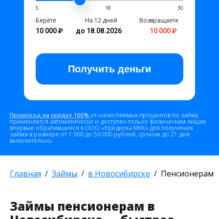
5
18
30
Берёте
На 12 дней
Возвращаете
10 000 ₽
до 18.08.2026
10 000 ₽
Получить
деньги
Промокод на скидку 100%
от начисляемых процентов по займу
применяется автоматически и доступен только физическим лицам
впервые обратившиеся в ООО «Кредиска МКК» для получения
займа в размере от 1 000 до 50 000 рублей, сроком до 21 дня
включительно.
Главная
Займы
в Новосибирске
Пенсионерам
Займы пенсионерам в