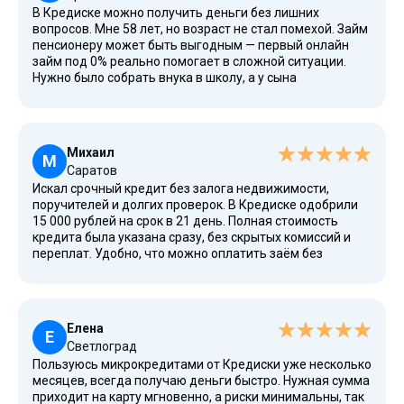
В Кредиске можно получить деньги без лишних
вопросов. Мне 58 лет, но возраст не стал помехой. Займ
пенсионеру может быть выгодным — первый онлайн
займ под 0% реально помогает в сложной ситуации.
Нужно было собрать внука в школу, а у сына
задерживали зарплату. Очень выручили, спасибо
огромное!
Михаил
М
Саратов
Искал срочный кредит без залога недвижимости,
поручителей и долгих проверок. В Кредиске одобрили
15 000 рублей на срок в 21 день. Полная стоимость
кредита была указана сразу, без скрытых комиссий и
переплат. Удобно, что можно оплатить заём без
посещения офиса. Сервис отличный, одобряю.
Елена
Е
Светлоград
Пользуюсь микрокредитами от Кредиски уже несколько
месяцев, всегда получаю деньги быстро. Нужная сумма
приходит на карту мгновенно, а риски минимальны, так