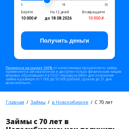
5
18
30
Берёте
На 12 дней
Возвращаете
10 000 ₽
до 18.08.2026
10 000 ₽
Получить
деньги
Промокод на скидку 100%
от начисляемых процентов по займу
применяется автоматически и доступен только физическим лицам
впервые обратившиеся в ООО «Кредиска МКК» для получения
займа в размере от 1 000 до 50 000 рублей, сроком до 21 дня
включительно.
Главная
Займы
в Новосибирске
С 70 лет
Займы с 70 лет в