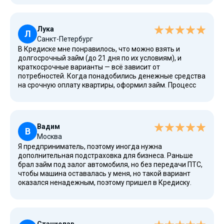
официальный лад, с полноценным договором. Деньги
выдают только на карты, и это удобно, не нужно
возиться с наличкой. После погашения займа я сразу
Лука
подал новую заявку, и её одобрили. На своём опыте
Л
Санкт-Петербург
убедился: Кредиска — это надежные условия для
В Кредиске мне понравилось, что можно взять и
клиентов разного возраста.
долгосрочный займ (до 21 дня по их условиям), и
краткосрочные варианты — всё зависит от
потребностей. Когда понадобились денежные средства
на срочную оплату квартиры, оформил займ. Процесс
занял менее получаса: заполнил онлайн-заявку,
дождался подтверждения, и деньги оказались на
счёте. Особенно оценил уровень конфиденциальности
сервиса и отсутствие навязанных страховок. Считаю,
Вадим
что для жителей крупных городов, вроде нашего, это
В
Москва
отличный способ быстро решить финансовые вопросы.
Я предприниматель, поэтому иногда нужна
дополнительная подстраховка для бизнеса. Раньше
брал займ под залог автомобиля, но без передачи ПТС,
чтобы машина оставалась у меня, но такой вариант
оказался ненадежным, поэтому пришел в Кредиску.
Здесь легко оформил всё через Интернет, деньги
пришли на дебетовую карту. Удобно, что есть
возможность выбрать подходящие категории займа и
подобрать сумму под свои нужды. Понравилось, что всё