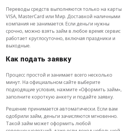
Переводы средств выполняются только на карты
VISA, MasterCard или Мир. Доставкой наличными
компания не занимается. Если деньги нужны
Моментальный займ
срочно, можно взять займ в любое время: сервис
работает круглосуточно, включая праздники и
выходные.
до
50 000
₽
Сумма
от 1
до 21 дня
Срок
Как подать заявку
Получить
Процесс простой и занимает всего несколько
минут. На официальном сайте выберите
подходящие условия, нажмите «Оформить займ»,
заполните короткую анкету и подайте заявку.
Решение принимается автоматически. Если вам
одобрили займ, деньги зачисляются мгновенно.
Одолжим до 30 дней
Такой займ может оформить любой
совершеннолетний, даже если доход небольшой