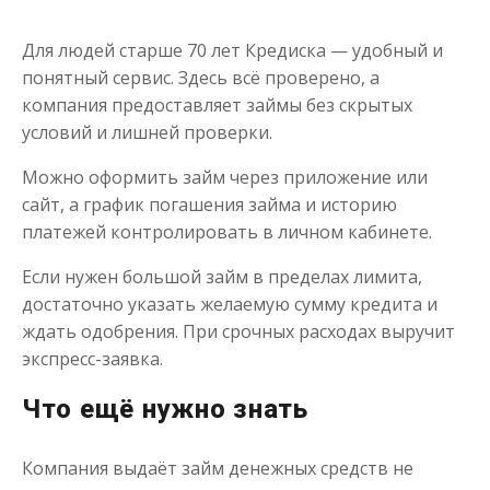
Займ без прописки
Для людей старше 70 лет Кредиска — удобный и
понятный сервис. Здесь всё проверено, а
до
50 000
₽
Сумма
компания предоставляет займы без скрытых
от 5
до 30 дня
Срок
условий и лишней проверки.
Получить
Можно оформить займ через приложение или
сайт, а график погашения займа и историю
платежей контролировать в личном кабинете.
Если нужен большой займ в пределах лимита,
достаточно указать желаемую сумму кредита и
ждать одобрения. При срочных расходах выручит
экспресс-заявка.
Одобряют всем
Что ещё нужно знать
до
50 000
₽
Сумма
от 5
до 30 дня
Срок
Компания выдаёт займ денежных средств не
Получить