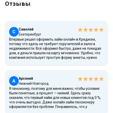
Отзывы
Савелий
С
Екатеринбург
Впервые решил оформить займ онлайн в Кредиске,
потому что здесь не требуют поручителей и залога
недвижимости. Всё оформил быстро, даже не покидая
дом, а деньги пришли на карту мгновенно. Удобно, что
компания использует простую форму анкеты, нужно
лишь заполнить основные данные. Понравилось, что
дают займ бесплатно для новых клиентов, а условия
прозрачные, без скрытых платежей. На сайте есть
калькулятор, можно заранее прикинуть, сколько
Арсений
заплатишь за весь срок. Рекомендую тем, кто ценит
А
Нижний Новгород
время и просто хочет получить средства без лишних
Я пенсионер, поэтому для меня важно, чтобы условия
походов в офис.
были понятные, а процент — низкий. Здесь сразу
сказали, что первый займ для новых клиентов под 0 %,
что очень выгодно. Даже онлайн займ пенсионеру
оформляется без проблем. Понравилось, что у
Кредиски есть лицензия и всё работает на