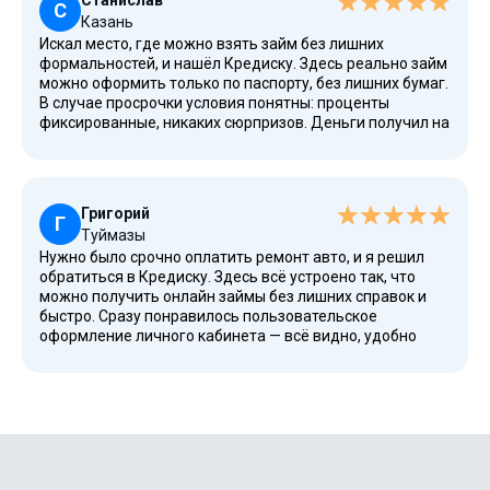
Станислав
доступно и без сложных требований к заёмщику.
С
Казань
Искал место, где можно взять займ без лишних
формальностей, и нашёл Кредиску. Здесь реально займ
можно оформить только по паспорту, без лишних бумаг.
В случае просрочки условия понятны: проценты
фиксированные, никаких сюрпризов. Деньги получил на
карту Сбербанка, хотя можно и на другие. Кстати, на
потребительские нужды подойдут идеально, например,
на покупку техники. Особенно оценил, что можно было
оформить займ на карту прямо с телефона и получить
Григорий
всё бесплатно при первом обращении.
Г
Туймазы
Нужно было срочно оплатить ремонт авто, и я решил
обратиться в Кредиску. Здесь всё устроено так, что
можно получить онлайн займы без лишних справок и
быстро. Сразу понравилось пользовательское
оформление личного кабинета — всё видно, удобно
контролировать баланс и дату возврата. Деньги
перечислили в течение часа, а выплаты я сделал
досрочно без штрафов. В целом, считаю компанию
сервисом на высоком уровне, который предлагает
честные условия и помогает избежать проблем с
поиском быстрых денег.