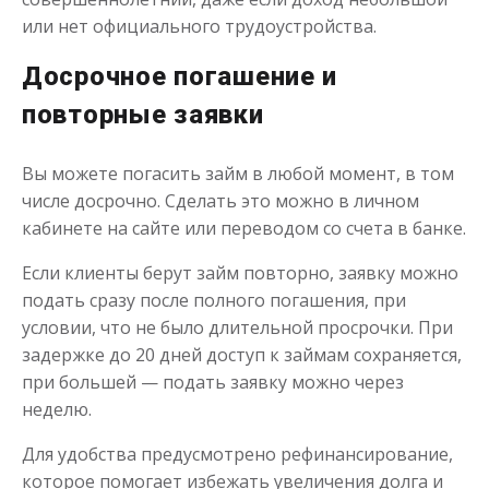
или нет официального трудоустройства.
до
50 000
₽
Сумма
от 1
до 30 дня
Срок
Досрочное погашение и
Получить
повторные заявки
Вы можете погасить займ в любой момент, в том
числе досрочно. Сделать это можно в личном
кабинете на сайте или переводом со счета в банке.
Если клиенты берут займ повторно, заявку можно
подать сразу после полного погашения, при
Переведём в долг
условии, что не было длительной просрочки. При
задержке до 20 дней доступ к займам сохраняется,
до
50 000
₽
Сумма
при большей — подать заявку можно через
от 1
до 21 дня
Срок
неделю.
Получить
Для удобства предусмотрено рефинансирование,
которое помогает избежать увеличения долга и