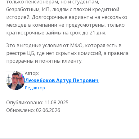
только пенсионерам, но и студентам,
безработным, ИП, людям с плохой кредитной
историей. Долгосрочные варианты на несколько
месяцев в компании не предусмотрены, только
краткосрочные займы на срок до 21 дня.
Это выгодные условия от МФО, которая есть в
реестре ЦБ, где нет скрытых комиссий, а правила
прозрачны и понятны клиенту.
Деньги на карту
Автор:
Лежебоков Артур Петрович
до
50 000
₽
Сумма
от 5
до 30 дня
Срок
Редактор
Получить
Опубликовано:
11.08.2025
Обновлено:
02.06.2026