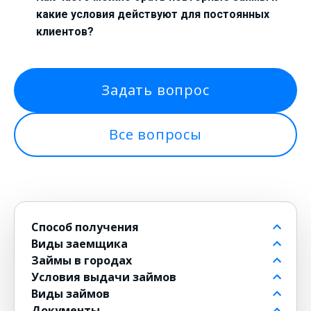
какие условия действуют для постоянных
клиентов?
Задать вопрос
Все вопросы
Способ получения
Виды заемщика
На банковский счет
Займы в городах
Через контакт
Пенсионерам до 80 лет
Условия выдачи займов
На карту
Для должников
в Москве
Виды займов
на Киви
Безработным
в Санкт-Петербурге
Бесплатные
Документы
на Юмани
Для военнослужащих
в Новосибирске
Без комиссии
Долгосрочные