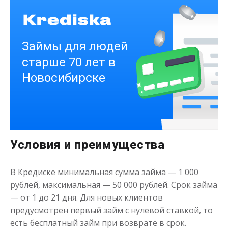
Получить
Деньги на здоровье
Условия и преимущества
до
50 000
₽
Сумма
от 1
до 21 дня
Срок
В Кредиске минимальная сумма займа — 1 000
Получить
рублей, максимальная — 50 000 рублей. Срок займа
— от 1 до 21 дня. Для новых клиентов
предусмотрен первый займ с нулевой ставкой, то
есть бесплатный займ при возврате в срок.