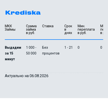
Займ пенсионерам
МКК 
Сумма 
Ставка
Срок 
Мин. 

Макс.
Займы
займа 
в 
переплата 
пере
до
50 000
₽
Сумма
в руб.
днях
в руб.
в руб
от 5
до 30 дня
Срок
Получить
Выдадим
1 000 -
Без
1 - 21
0
0
за 15
50 000
процентов
минут
Актуально на 06.08.2026