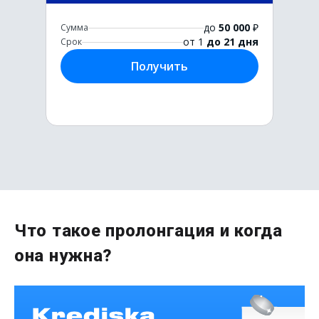
до
50 000
₽
Сумма
от 1
до 21 дня
Срок
Получить
Первый раз без комиссии
Что такое пролонгация и когда
до
50 000
₽
она нужна?
Сумма
от 1
до 21 дня
Срок
Получить