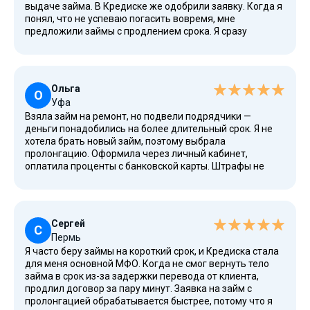
выдаче займа. В Кредиске же одобрили заявку. Когда я
понял, что не успеваю погасить вовремя, мне
предложили займы с продлением срока. Я сразу
уточнил, сколько стоит продление — сумма оказалась
небольшой, гораздо меньше штрафов. Сделал
частичное погашение и продолжил пользоваться
деньгами.
Ольга
О
Уфа
Взяла займ на ремонт, но подвели подрядчики —
деньги понадобились на более длительный срок. Я не
хотела брать новый займ, поэтому выбрала
пролонгацию. Оформила через личный кабинет,
оплатила проценты с банковской карты. Штрафы не
начисляются, если оформлять продление до даты
погашения. Всё честно и прозрачно, спасибо.
Сергей
С
Пермь
Я часто беру займы на короткий срок, и Кредиска стала
для меня основной МФО. Когда не смог вернуть тело
займа в срок из-за задержки перевода от клиента,
продлил договор за пару минут. Заявка на займ с
пролонгацией обрабатывается быстрее, потому что я