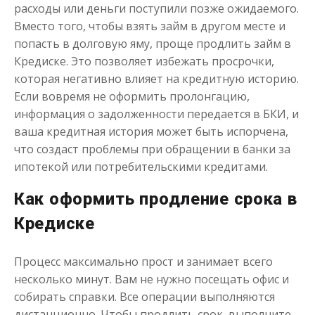
расходы или деньги поступили позже ожидаемого.
Моментальный займ
Вместо того, чтобы взять займ в другом месте и
попасть в долговую яму, проще продлить займ в
Кредиске. Это позволяет избежать просрочки,
до
50 000
₽
Сумма
от 1
до 21 дня
Срок
которая негативно влияет на кредитную историю.
Если вовремя не оформить пролонгацию,
Получить
информация о задолженности передается в БКИ, и
ваша кредитная история может быть испорчена,
что создаст проблемы при обращении в банки за
ипотекой или потребительскими кредитами.
Как оформить продление срока в
Кредиске
Одолжим до 30 дней
Процесс максимально прост и занимает всего
несколько минут. Вам не нужно посещать офис и
до
50 000
₽
Сумма
собирать справки. Все операции выполняются
от 1
до 30 дня
Срок
дистанционно. Чтобы продлить срок, выполните