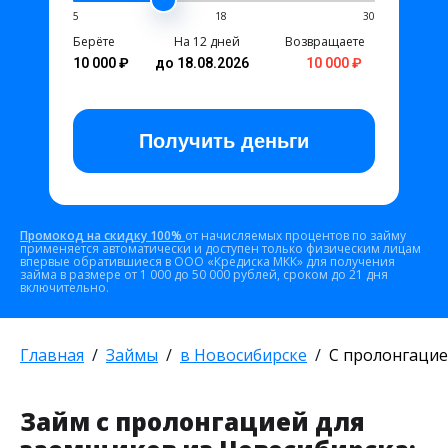
5
18
30
Берёте
На 12 дней
Возвращаете
10 000 ₽
до 18.08.2026
10 000 ₽
Получить
деньги
Промокод на скидку 100%
от начисляемых процентов по займу
применяется автоматически и доступен только физическим лицам
впервые обратившиеся в ООО «Кредиска МКК» для получения
займа в размере от 1 000 до 50 000 рублей, сроком до 21 дня
включительно.
Главная
Займы
в Новосибирске
С пролонгаци
Займ с пролонгацией для