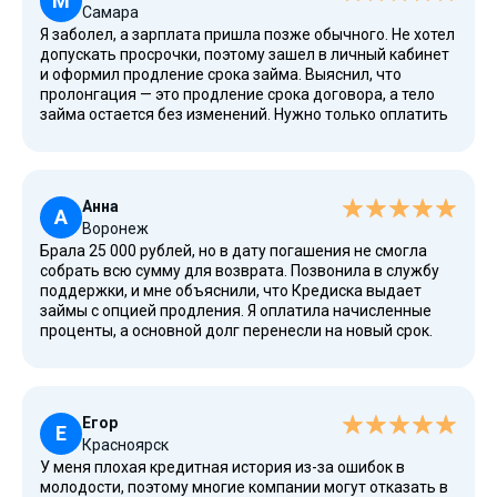
М
Самара
Я заболел, а зарплата пришла позже обычного. Не хотел
допускать просрочки, поэтому зашел в личный кабинет
и оформил продление срока займа. Выяснил, что
пролонгация — это продление срока договора, а тело
займа остается без изменений. Нужно только оплатить
проценты за прошлый период, что я и сделал с карты.
Новый срок установили автоматически.
Анна
А
Воронеж
Брала 25 000 рублей, но в дату погашения не смогла
собрать всю сумму для возврата. Позвонила в службу
поддержки, и мне объяснили, что Кредиска выдает
займы с опцией продления. Я оплатила начисленные
проценты, а основной долг перенесли на новый срок.
Полная стоимость займа оказалась ниже, чем я
ожидала, никаких скрытых платежей.
Егор
Е
Красноярск
У меня плохая кредитная история из-за ошибок в
молодости, поэтому многие компании могут отказать в