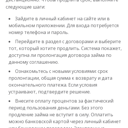
Получить
следующие шаги:
Зайдите в личный кабинет на сайте или в
мобильном приложении. Для входа потребуется
номер телефона и пароль.
Перейдите в раздел с договорами и выберите
тот, который хотите продлить. Система покажет,
доступна ли пролонгация договора займа по
Переведём в долг
данному соглашению.
Ознакомьтесь с новыми условиями: срок
до
50 000
₽
Сумма
пролонгации, общая сумма к возврату и дата
от 1
до 21 дня
Срок
окончательного платежа. Если условия
устраивают, подтвердите решение.
Получить
Внесите оплату процентов за фактический
период пользования деньгами. Без этого
продление займа не вступит в силу. Оплатить
можно банковской картой через личный кабинет