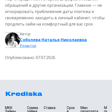
обращений в другие организации. Главное — не
игнорировать приближение даты платежа и
своевременно заходить в личный кабинет, чтобы
продлить займ на комфортный для вас срок.
Автор:
Соболева Наталья Николаевна
Редактор
Опубликовано:
07.07.2026
МКК 
Сумма 
Ставка
Срок 
Мин. 

Макс.
Займы
займа 
в 
переплата 
пере