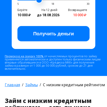
5
18
30
Берёте
На 12 дней
Возвращаете
10 000 ₽
до 18.08.2026
10 000 ₽
Получить
деньги
Промокод на скидку 100%
от начисляемых процентов по займу
применяется автоматически и доступен только физическим лицам
впервые обратившиеся в ООО «Кредиска МКК» для получения
займа в размере от 1 000 до 50 000 рублей, сроком до 21 дня
включительно.
Главная
Займы
С низким кредитным рейтингом
Займ с низким кредитным