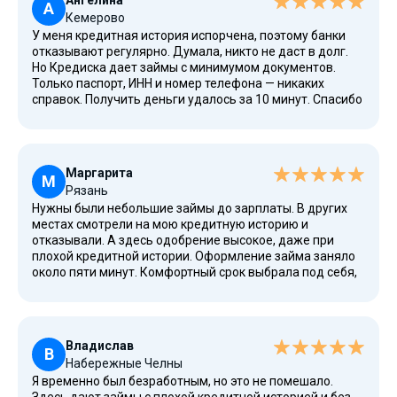
Ангелина
А
Кемерово
У меня кредитная история испорчена, поэтому банки
отказывают регулярно. Думала, никто не даст в долг.
Но Кредиска дает займы с минимумом документов.
Только паспорт, ИНН и номер телефона — никаких
справок. Получить деньги удалось за 10 минут. Спасибо
за быстрое одобрение. Теперь знаю, какие МФО
выдают деньги без лишних вопросов.
Маргарита
М
Рязань
Нужны были небольшие займы до зарплаты. В других
местах смотрели на мою кредитную историю и
отказывали. А здесь одобрение высокое, даже при
плохой кредитной истории. Оформление займа заняло
около пяти минут. Комфортный срок выбрала под себя,
взяла деньги на 20 дней. Погасить удалось досрочно,
без штрафов. Очень удобно.
Владислав
В
Набережные Челны
Я временно был безработным, но это не помешало.