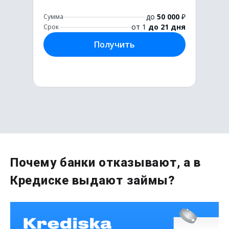
до
50 000
₽
Сумма
от 1
до 21 дня
Срок
Получить
Первый раз без комиссии
Почему банки отказывают, а в
до
50 000
₽
Кредиске выдают займы?
Сумма
от 1
до 21 дня
Срок
Получить