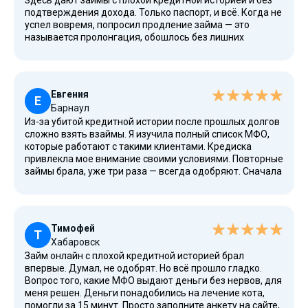
Здесь дают займы с плохой кредитной историей и без
подтверждения дохода. Только паспорт, и всё. Когда не
успел вовремя, попросил продление займа — это
называется пролонгация, обошлось без лишних
штрафов. Отношение человеческое, чувствуешь себя
не должником, а клиентом.
Евгения
Е
Барнаул
Из-за убитой кредитной истории после прошлых долгов
сложно взять взаймы. Я изучила полный список МФО,
которые работают с такими клиентами. Кредиска
привлекла мое внимание своими условиями. Повторные
займы брала, уже три раза — всегда одобряют. Сначала
боялась мошенников, но Кредиска — официальная
МФО, есть лицензия. Через реестр ЦБ проверила, всё
законно.
Тимофей
Т
Хабаровск
Займ онлайн с плохой кредитной историей брал
впервые. Думал, не одобрят. Но всё прошло гладко.
Вопрос того, какие МФО выдают деньги без нервов, для
меня решен. Деньги понадобились на лечение кота,
помогли за 15 минут. Просто заполните анкету на сайте,