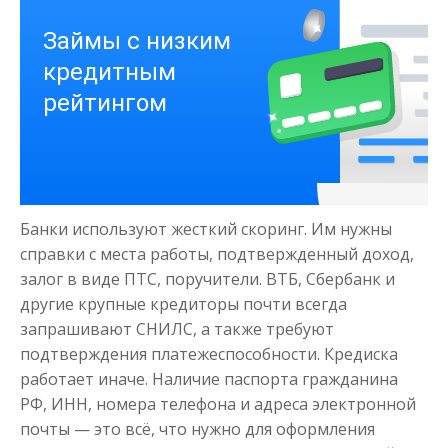
Деньги на здоровье
до
50 000
₽
Сумма
Банки используют жесткий скоринг. Им нужны
от 1
до 21 дня
Срок
справки с места работы, подтвержденный доход,
Получить
залог в виде ПТС, поручители. ВТБ, Сбербанк и
другие крупные кредиторы почти всегда
запрашивают СНИЛС, а также требуют
подтверждения платежеспособности. Кредиска
работает иначе. Наличие паспорта гражданина
РФ, ИНН, номера телефона и адреса электронной
почты — это всё, что нужно для оформления