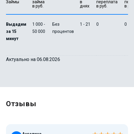
Займы
займа 
в 
переплата 
пере
в руб.
днях
в руб.
в руб
Выдадим
1 000 -
Без
1 - 21
0
0
за 15
50 000
процентов
минут
Актуально на 06.08.2026
Отзывы