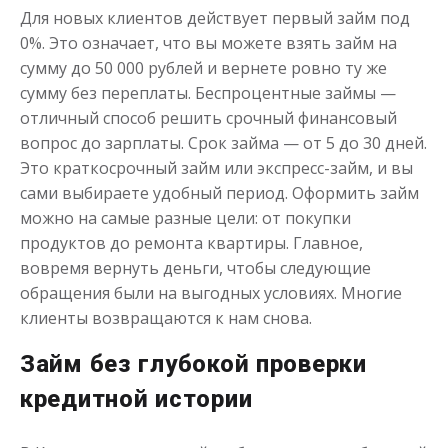
Для новых клиентов действует первый займ под
0%. Это означает, что вы можете взять займ на
сумму до 50 000 рублей и вернете ровно ту же
Деньги до зарплаты
сумму без переплаты. Беспроцентные займы —
отличный способ решить срочный финансовый
до
50 000
₽
Сумма
вопрос до зарплаты. Срок займа — от 5 до 30 дней.
от 1
до 21 дня
Срок
Это краткосрочный займ или экспресс-займ, и вы
Получить
сами выбираете удобный период. Оформить займ
можно на самые разные цели: от покупки
продуктов до ремонта квартиры. Главное,
вовремя вернуть деньги, чтобы следующие
обращения были на выгодных условиях. Многие
клиенты возвращаются к нам снова.
Займ без глубокой проверки
кредитной истории