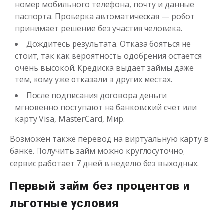
Получить
номер мобильного телефона, почту и данные
паспорта. Проверка автоматическая — робот
принимает решение без участия человека.
Дождитесь результата. Отказа бояться не
стоит, так как вероятность одобрения остается
очень высокой. Кредиска выдает займы даже
тем, кому уже отказали в других местах.
После подписания договора деньги
Переведём в долг
мгновенно поступают на банковский счет или
карту Visa, MasterCard, Мир.
до
50 000
₽
Сумма
Возможен также перевод на виртуальную карту в
от 1
до 21 дня
Срок
банке. Получить займ можно круглосуточно,
Получить
сервис работает 7 дней в неделю без выходных.
Первый займ без процентов и
льготные условия