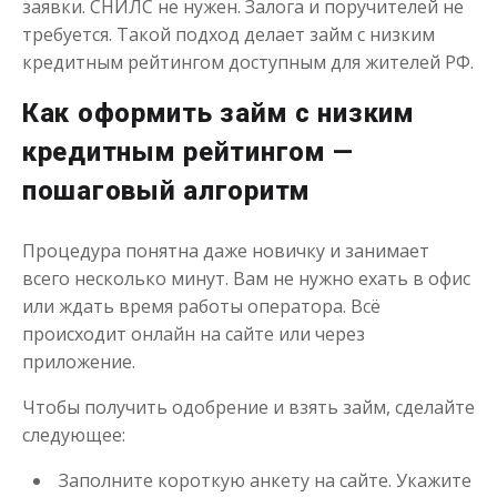
заявки. СНИЛС не нужен. Залога и поручителей не
Моментальный займ
требуется. Такой подход делает займ с низким
кредитным рейтингом доступным для жителей РФ.
до
50 000
₽
Сумма
Как оформить займ с низким
от 1
до 21 дня
Срок
кредитным рейтингом —
Получить
пошаговый алгоритм
Процедура понятна даже новичку и занимает
всего несколько минут. Вам не нужно ехать в офис
или ждать время работы оператора. Всё
происходит онлайн на сайте или через
приложение.
Одолжим до 30 дней
Чтобы получить одобрение и взять займ, сделайте
следующее:
до
50 000
₽
Сумма
от 1
до 30 дня
Срок
Заполните короткую анкету на сайте. Укажите