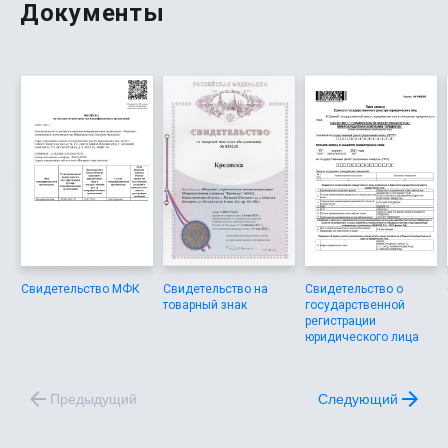
понадобилось всего несколько тысяч, и займ выдали
Документы
без лишних подтверждений через Госуслуги или
проверки КИ, что особенно важно для моего возраста.
Свидетельство МФК
Свидетельство на
Свидетельство о
товарный знак
государственной
регистрации
юридического лица
Предыдущий
Следующий