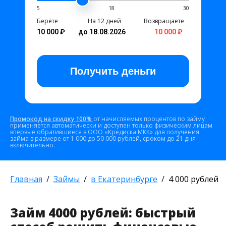
5
18
30
Берёте
На 12 дней
Возвращаете
10 000 ₽
до 18.08.2026
10 000 ₽
Получить
деньги
Промокод на скидку 100%
от начисляемых процентов по займу
применяется автоматически и доступен только физическим лицам
впервые обратившиеся в ООО «Кредиска МКК» для получения
займа в размере от 1 000 до 50 000 рублей, сроком до 21 дня
включительно.
Главная
Займы
в Екатеринбурге
4 000 рублей
Займ 4000 рублей: быстрый