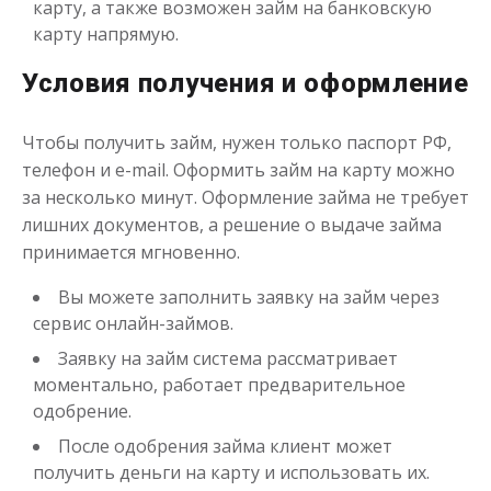
от 1
до 21 дня
Срок
карту, а также возможен займ на банковскую
карту напрямую.
Получить
Условия получения и оформление
Чтобы получить займ, нужен только паспорт РФ,
телефон и e-mail. Оформить займ на карту можно
за несколько минут. Оформление займа не требует
лишних документов, а решение о выдаче займа
принимается мгновенно.
Одолжим до 30 дней
Вы можете заполнить заявку на займ через
сервис онлайн-займов.
до
50 000
₽
Сумма
от 1
до 30 дня
Срок
Заявку на займ система рассматривает
моментально, работает предварительное
Получить
одобрение.
После одобрения займа клиент может
получить деньги на карту и использовать их.