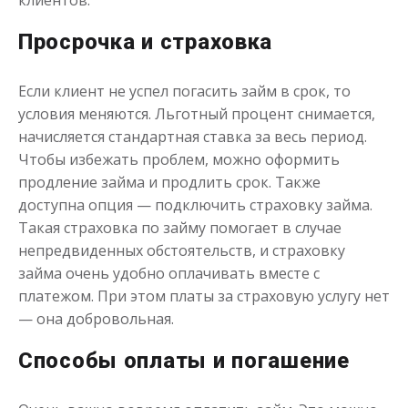
клиентов.
до
50 000
₽
Сумма
Просрочка и страховка
от 1
до 21 дня
Срок
Получить
Если клиент не успел погасить займ в срок, то
условия меняются. Льготный процент снимается,
начисляется стандартная ставка за весь период.
Чтобы избежать проблем, можно оформить
продление займа и продлить срок. Также
доступна опция — подключить страховку займа.
Такая страховка по займу помогает в случае
непредвиденных обстоятельств, и страховку
займа очень удобно оплачивать вместе с
платежом. При этом платы за страховую услугу нет
— она добровольная.
Способы оплаты и погашение