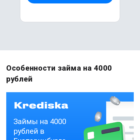
Первый раз без комиссии
Особенности займа на 4000
до
50 000
₽
рублей
Сумма
от 1
до 21 дня
Срок
Получить