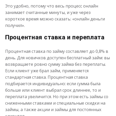
Это удобно, потому что весь процесс онлайн
занимает считанные минуты, и уже через
короткое время можно сказать: «онлайн деньги
получил».
Переведём в долг
Процентная ставка и переплата
до
50 000
₽
Сумма
от 1
до 21 дня
Срок
Процентная ставка по займу составляет до 0,8% в
Получить
день. Для новичков доступен бесплатный займ: вы
возвращаете ровно сумму займа без переплаты.
Если клиент уже брал займ, применяется
стандартная ставка. Процентная ставка
подбирается индивидуально: если сумма была
больше или клиент выбрал срок длиннее, то и
переплата увеличится. Но при этом есть займы со
сниженными ставками и специальные скидки на
Деньги до зарплаты
займы, а также акции и займы для постоянных