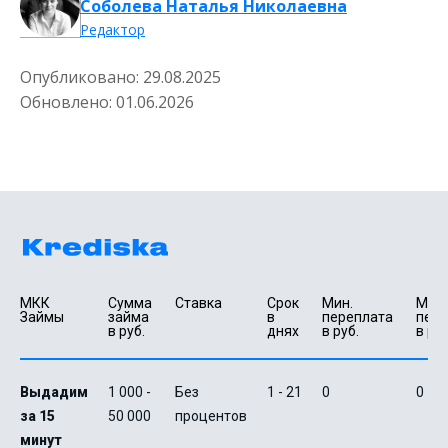
Соболева Наталья Николаевна
Редактор
Опубликовано:
29.08.2025
Обновлено:
01.06.2026
МКК 
Сумма 
Ставка
Срок 
Мин. 

Макс.
Займы
займа 
в 
переплата 
пере
в руб.
днях
в руб.
в руб
Выдадим
1 000 -
Без
1 - 21
0
0
за 15
50 000
процентов
минут