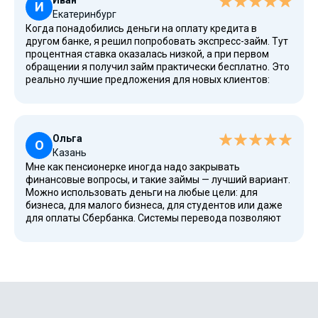
Иван
оказалось, что при использовании онлайн-сервиса всё
И
Екатеринбург
очень удобно.
Когда понадобились деньги на оплату кредита в
другом банке, я решил попробовать экспресс-займ. Тут
процентная ставка оказалась низкой, а при первом
обращении я получил займ практически бесплатно. Это
реально лучшие предложения для новых клиентов:
МФО предлагает всё максимально прозрачно, с
четкими требования к документам — только паспорт,
ИНН и СНИЛС не нужны. Всё это обязательно
фиксируется в договоре займа, что придает
Ольга
уверенность.
О
Казань
Мне как пенсионерке иногда надо закрывать
финансовые вопросы, и такие займы — лучший вариант.
Можно использовать деньги на любые цели: для
бизнеса, для малого бизнеса, для студентов или даже
для оплаты Сбербанка. Системы перевода позволяют
получать деньги сразу на карту. Всё это максимально
удобно, а также есть новости о скидках и статьи с
пояснениями. После обращения заявку рассмотрели
быстро, деньги пришли сразу, а я убедилась, что сервис
имеет высокое доверие. Здесь высокий рейтинг, много
положительных отзывов, а также можно подключить
cookie-файлы для удобства работы в кабинете. Мне