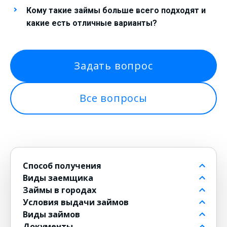
Кому такие займы больше всего подходят и
какие есть отличные варианты?
Задать вопрос
Все вопросы
Способ получения
Виды заемщика
На банковский счет
Займы в городах
Через контакт
Пенсионерам до 80 лет
Условия выдачи займов
На карту
Для должников
в Москве
Виды займов
на Киви
Безработным
в Санкт-Петербурге
Бесплатные
Документы
на Юмани
Для военнослужащих
в Новосибирске
Без комиссии
Долгосрочные