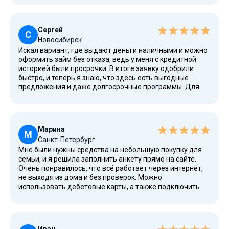
практически мгновенно. В МФО всё сделано удобно,
можно подать заявку круглосуточно, без справок,
поручителей и залога. Здесь действительно выдают
Сергей
займы для всех, кто живет в России, а условия
С
Новосибирск
максимально прозрачные.
Искал вариант, где выдают деньги наличными и можно
оформить займ без отказа, ведь у меня с кредитной
историей были просрочки. В итоге заявку одобрили
быстро, и теперь я знаю, что здесь есть выгодные
предложения и даже долгосрочные программы. Для
погашения удобно выбрать оплату переводом или
через личный кабинет. Люди с плохой кредитной
историей тоже могут обратиться, всё доступно и
проверено ЦБ. Мне дали займ на несколько месяцев, и
Марина
никаких проблем с выплатами не возникло.
М
Санкт-Петербург
Мне были нужны средства на небольшую покупку для
семьи, и я решила заполнить анкету прямо на сайте.
Очень понравилось, что всё работает через интернет,
не выходя из дома и без проверок. Можно
использовать дебетовые карты, а также подключить
рефинансирование или акции. Оформление займа
занимает немного времени, заявку рассматривают в
течение нескольких минут, и можно даже досрочное
погашение сделать. Я изучала подробнее все условия, и