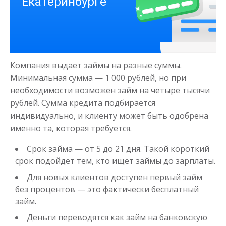
Деньги на здоровье
до
50 000
₽
Сумма
Компания выдает займы на разные суммы.
от 1
до 21 дня
Срок
Минимальная сумма — 1 000 рублей, но при
Получить
необходимости возможен займ на четыре тысячи
рублей. Сумма кредита подбирается
индивидуально, и клиенту может быть одобрена
именно та, которая требуется.
Срок займа — от 5 до 21 дня. Такой короткий
срок подойдет тем, кто ищет займы до зарплаты.
Для новых клиентов доступен первый займ
Моментальный займ
без процентов — это фактически бесплатный
займ.
Деньги переводятся как займ на банковскую
до
50 000
₽
Сумма