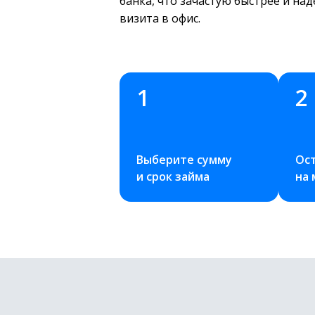
банка, что зачастую быстрее и на
визита в офис.
1
2
Выберите сумму 
Ост
и срок займа
на