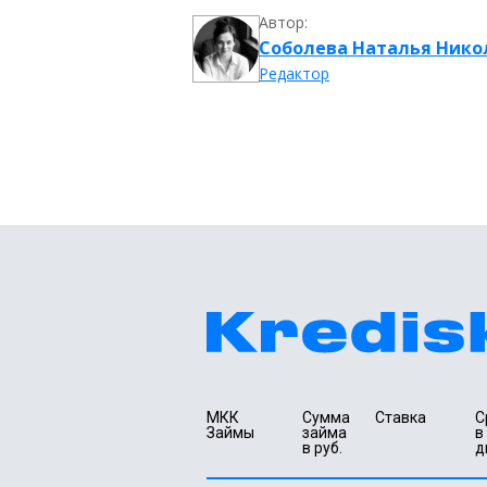
Автор:
Соболева Наталья Нико
Редактор
МКК 
Сумма 
Ставка
С
Займы
займа 
в 
в руб.
д