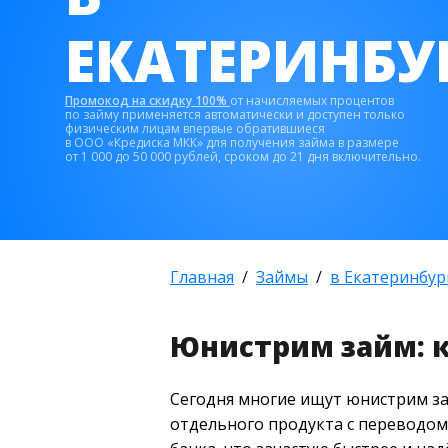
ЕКАТЕРИНБУ
Промокод на скидку 100%
от начисляемых процентов
по займу применяется автоматически и доступен только
физическим лицам впервые обратившиеся
в ООО «Кредиска МКК» для получения займа в размере
от 1 000 до 50 000 рублей, сроком до 21 дня включительно.
Главная
Займы
в Екатеринбур
Юнистрим займ: к
Сегодня многие ищут юнистрим за
отдельного продукта с переводом 