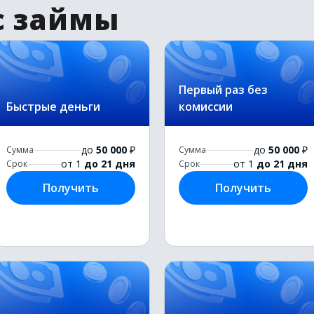
с займы
Первый раз без
Быстрые деньги
комиссии
до
50 000
₽
до
50 000
₽
Сумма
Сумма
от 1
до 21 дня
от 1
до 21 дня
Срок
Срок
Получить
Получить