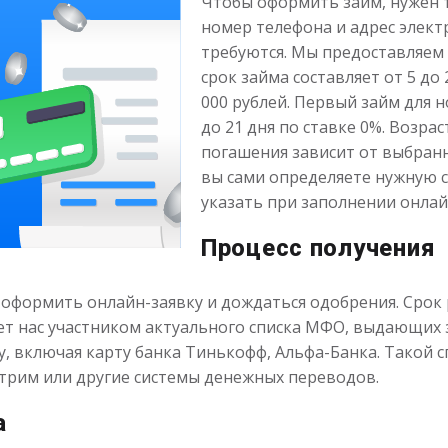
Чтобы оформить займ, нужен 
номер телефона и адрес элек
требуются. Мы предоставляем 
срок займа составляет от 5 до
000 рублей. Первый займ для 
до 21 дня по ставке 0%. Возра
погашения зависит от выбран
вы сами определяете нужную с
указать при заполнении онлай
Процесс получения
 оформить онлайн-заявку и дождаться одобрения. Срок
т нас участником актуального списка МФО, выдающих з
у, включая карту банка Тинькофф, Альфа-Банка. Такой с
трим или другие системы денежных переводов.
а