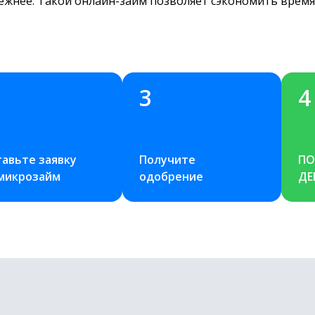
дёжнее. Такой онлайн-займ позволяет сэкономить время
3
4
авьте заявку 
Получите 
ПО
 микрозайм
одобрение
ДЕ