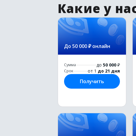
Какие у на
До 50 000 ₽ онлайн
до
50 000
₽
Сумма
от 1
до 21 дня
Срок
Получить