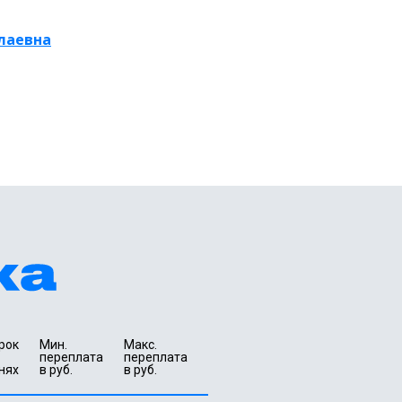
лаевна
рок 
Мин. 

Макс.

переплата 
переплата 
нях
в руб.
в руб.