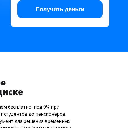
Получить
деньги
ое
диске
аём бесплатно, под 0% при
т студентов до пенсионеров.
румент для решения временных