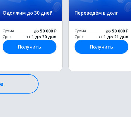
Одолжим до 30 дней
Переведём в долг
до
50 000
₽
до
50 000
₽
Сумма
Сумма
от 1
до 30 дня
от 1
до 21 дня
Срок
Срок
Получить
Получить
се
Займ на карту с
плохой кредитной
Экспресс-займ на
историей
любые нужды
до
50 000
₽
до
50 000
₽
Сумма
Сумма
от 1
до 21 дня
от 1
до 21 дня
Срок
Срок