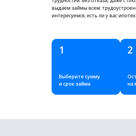
трудностей. Без отказа, даже с п
выдаем займы всем: трудоустроен
интересуемся, есть ли у вас ипоте
1
2
Выберите сумму 
Ост
и срок займа
на