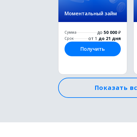
Моментальный займ
до
50 000
₽
Сумма
от 1
до 21 дня
Срок
Получить
Показать в
Первый займ без
процентов
до
50 000
₽
Сумма
от 1
до 21 дня
Срок