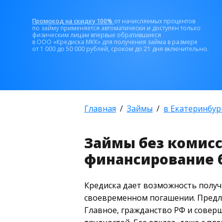
Промокод на скидку 100%
от начисляемых процентов
по займу применяется автоматически и доступен только
физическим лицам впервые обратившиеся
в ООО «Кредиска МКК» для получения займа в размере
от 1 000 до 50 000 рублей, сроком до 21 дня включительно.
Главная
Займы
в Екатеринбур
Займы без комисс
финансирование 
Кредиска дает возможность получи
своевременном погашении. Предло
Главное, гражданство РФ и сове