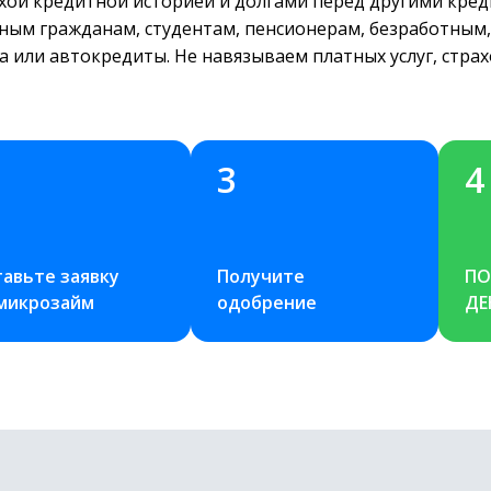
лохой кредитной историей и долгами перед другими кре
ным гражданам, студентам, пенсионерам, безработным,
ка или автокредиты. Не навязываем платных услуг, стра
3
4
авьте заявку 
Получите 
ПО
 микрозайм
одобрение
ДЕ