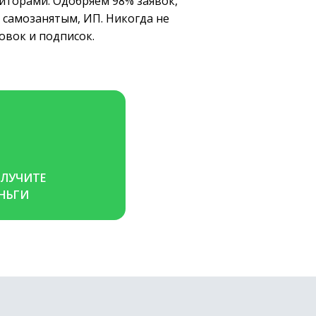
диторами. Одобряем 98% заявок,
 самозанятым, ИП. Никогда не
ховок и подписок.
ЛУЧИТЕ 
НЬГИ