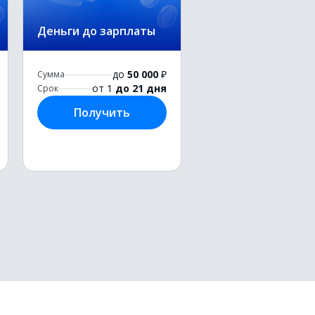
Деньги до зарплаты
до
50 000
₽
Сумма
от 1
до 21 дня
Срок
Получить
Деньги в долг в день
обращения
до
50 000
₽
Сумма
от 1
до 21 дня
Срок