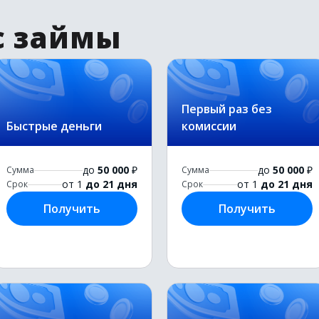
с займы
Первый раз без
Быстрые деньги
комиссии
до
50 000
₽
до
50 000
₽
Сумма
Сумма
от 1
до 21 дня
от 1
до 21 дня
Срок
Срок
Получить
Получить