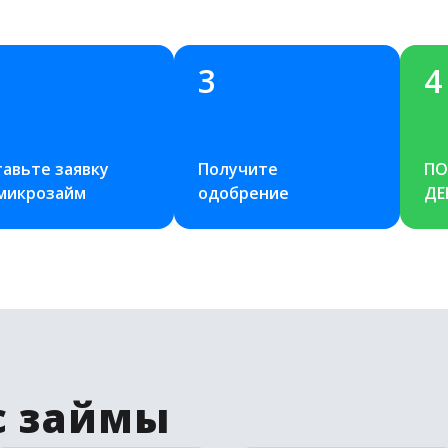
3
4
авьте заявку 
Получите 
ПО
 микрозайм
одобрение
ДЕ
с займы