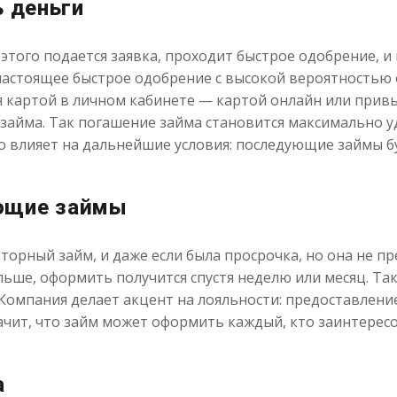
ь деньги
этого подается заявка, проходит быстрое одобрение, 
настоящее быстрое одобрение с высокой вероятностью 
я картой в личном кабинете — картой онлайн или при
займа. Так погашение займа становится максимально у
о влияет на дальнейшие условия: последующие займы бу
ющие займы
орный займ, и даже если была просрочка, но она не пр
ольше, оформить получится спустя неделю или месяц. Та
Компания делает акцент на лояльности: предоставление
ачит, что займ может оформить каждый, кто заинтерес
а