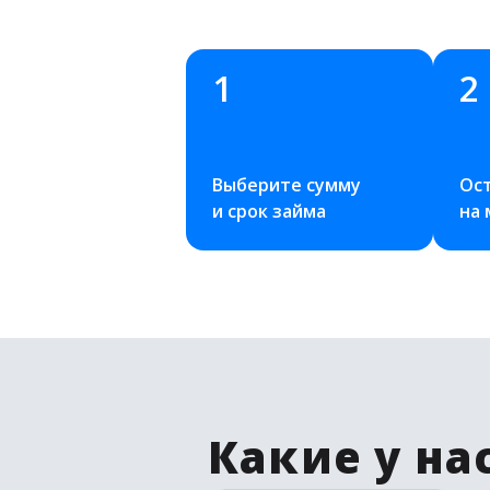
1
2
Выберите сумму 
Ост
и срок займа
на
Какие у на