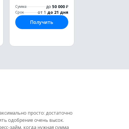
до
50 000
₽
Сумма
от 1
до 21 дня
Срок
Получить
ксимально просто: достаточно
чить одобрение очень высок.
есс-займ, когда нужная сумма