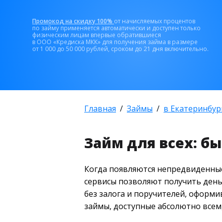
Промокод на скидку 100%
от начисляемых процентов
по займу применяется автоматически и доступен только
физическим лицам впервые обратившиеся
в ООО «Кредиска МКК» для получения займа в размере
от 1 000 до 50 000 рублей, сроком до 21 дня включительно.
Главная
Займы
в Екатеринбур
Займ для всех: б
Когда появляются непредвиденные
сервисы позволяют получить деньг
без залога и поручителей, оформ
займы, доступные абсолютно всем, 