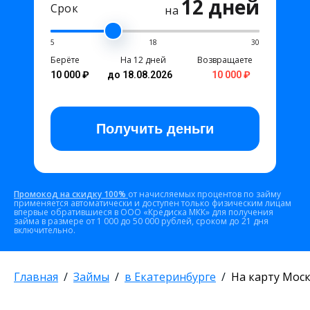
12 дней
Срок
на
5
18
30
Берёте
На 12 дней
Возвращаете
10 000 ₽
до 18.08.2026
10 000 ₽
Получить
деньги
Промокод на скидку 100%
от начисляемых процентов по займу
применяется автоматически и доступен только физическим лицам
впервые обратившиеся в ООО «Кредиска МКК» для получения
займа в размере от 1 000 до 50 000 рублей, сроком до 21 дня
включительно.
Главная
Займы
в Екатеринбурге
На карту Мос