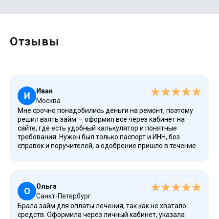
Отзывы
Иван
И
Москва
Мне срочно понадобились деньги на ремонт, поэтому
решил взять займ — оформил все через кабинет на
сайте, где есть удобный калькулятор и понятные
требования. Нужен был только паспорт и ИНН, без
справок и поручителей, а одобрение пришло в течение
часа. Понравилось, что даже при плохом кредитном
рейтинге и истории можно получить средства, а
процентная ставка и полная стоимость указаны сразу.
Ольга
О
Санкт-Петербург
Брала займ для оплаты лечения, так как не хватало
средств. Оформила через личный кабинет, указала