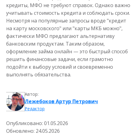
кредиты, МФО не требуют справок. Однако важно
Деньги до зарплаты
учитывать стоимость кредита и соблюдать сроки.
Несмотря на популярные запросы вроде "кредит
на карту московского" или "карты МКБ можно",
до
50 000
₽
Сумма
фактически МФО предлагают альтернативу
от 1
до 21 дня
Срок
банковским продуктам. Таким образом,
Получить
оформление займа онлайн — это быстрый способ
решить финансовые задачи, если грамотно
подойти к выбору условий и своевременно
выполнять обязательства.
Автор:
Лежебоков Артур Петрович
Редактор
Опубликовано:
01.05.2026
Обновлено:
24.05.2026