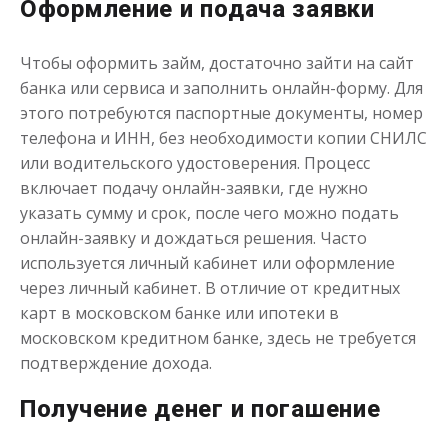
Оформление и подача заявки
до
50 000
₽
Сумма
Чтобы оформить займ, достаточно зайти на сайт
от 1
до 21 дня
Срок
банка или сервиса и заполнить онлайн-форму. Для
Получить
этого потребуются паспортные документы, номер
телефона и ИНН, без необходимости копии СНИЛС
или водительского удостоверения. Процесс
включает подачу онлайн-заявки, где нужно
указать сумму и срок, после чего можно подать
онлайн-заявку и дождаться решения. Часто
используется личный кабинет или оформление
через личный кабинет. В отличие от кредитных
Одолжим до 30 дней
карт в московском банке или ипотеки в
московском кредитном банке, здесь не требуется
подтверждение дохода.
до
50 000
₽
Сумма
от 1
до 30 дня
Срок
Получение денег и погашение
Получить