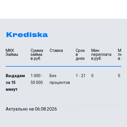
МКК 
Сумма 
Ставка
Срок 
Мин. 

Макс.
Займы
займа 
в 
переплата 
пере
в руб.
днях
в руб.
в руб
Выдадим
1 000 -
Без
1 - 21
0
0
за 15
50 000
процентов
минут
Актуально на 06.08.2026