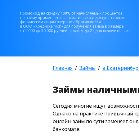
Промокод на скидку 100%
от начисляемых процентов
по займу применяется автоматически и доступен только
физическим лицам впервые обратившиеся
в ООО «Кредиска МКК» для получения займа в размере
от 1 000 до 50 000 рублей, сроком до 21 дня включительно.
Главная
Займы
в Екатеринбур
Займы наличными
Сегодня многие ищут возможность
Однако на практике привычный кр
онлайн-займ по сути заменяет онл
банкомате.