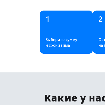
1
2
Выберите сумму 
Ост
и срок займа
на
Какие у на