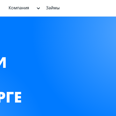
Компания
Займы
И
РГЕ