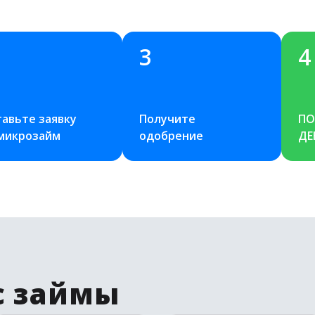
3
4
авьте заявку 
Получите 
ПО
 микрозайм
одобрение
ДЕ
с займы