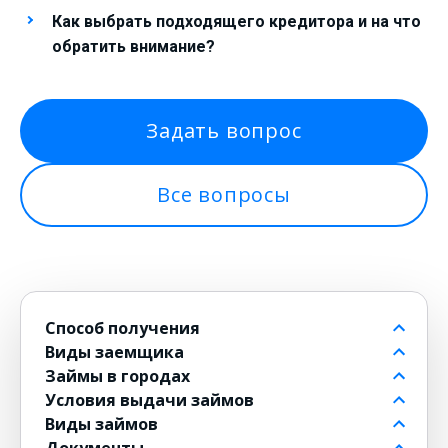
Как выбрать подходящего кредитора и на что
обратить внимание?
Задать вопрос
Все вопросы
Способ получения
Виды заемщика
На банковский счет
Займы в городах
Через контакт
Пенсионерам до 80 лет
Условия выдачи займов
На карту
Для должников
в Москве
Виды займов
на Киви
Безработным
в Санкт-Петербурге
Бесплатные