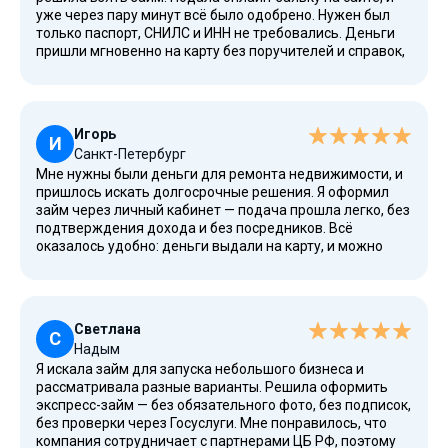
уже через пару минут всё было одобрено. Нужен был
только паспорт, СНИЛС и ИНН не требовались. Деньги
пришли мгновенно на карту без поручителей и справок,
без залога, что очень удобно для граждан РФ. Всё
прошло без проверок, даже несмотря на мою плохую
кредитную историю и прошлые просрочки в банках.
Условия оказались максимально выгодные, и я смогла
Игорь
погасить займ досрочно. Это реально проверено
И
Санкт-Петербург
временем и является одним из самых надежных
Мне нужны были деньги для ремонта недвижимости, и
вариантов в России. Многие люди ищут похожие
пришлось искать долгосрочные решения. Я оформил
решения, и у меня теперь есть уверенность, что в
займ через личный кабинет — подача прошла легко, без
ближайшие месяцы проблем не возникнет.
подтверждения дохода и без посредников. Всё
оказалось удобно: деньги выдали на карту, и можно
было использовать их для потребительских нужд.
Процесс оформления занял всего пару недель, а
компания предложила рассрочку с ежемесячными
платежами. Очень понравилась возможность
Светлана
рефинансирования и отслеживание новостей и статей
С
Надым
на сайте. Я сравнил условия и убедился, что это лучшие
Я искала займ для запуска небольшого бизнеса и
и действительно выгодные предложения для любого
рассматривала разные варианты. Решила оформить
возраста и даже для пенсионеров или безработных. А
экспресс-займ — без обязательного фото, без подписок,
главное — всё доступно круглосуточно.
без проверки через Госуслуги. Мне понравилось, что
компания сотрудничает с партнерами ЦБ РФ, поэтому