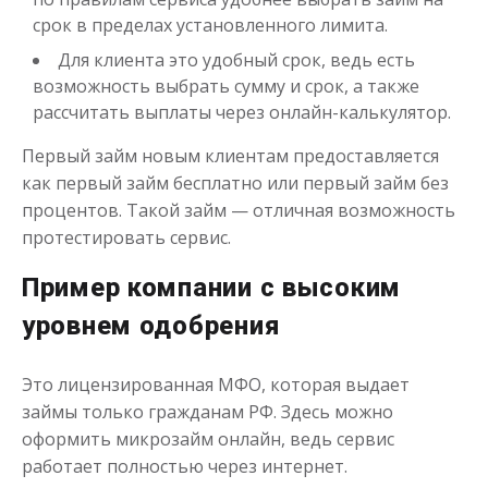
срок в пределах установленного лимита.
Для клиента это удобный срок, ведь есть
возможность выбрать сумму и срок, а также
рассчитать выплаты через онлайн-калькулятор.
Переведём в долг
Первый займ новым клиентам предоставляется
как первый займ бесплатно или первый займ без
до
50 000
₽
Сумма
процентов. Такой займ — отличная возможность
от 1
до 21 дня
Срок
протестировать сервис.
Получить
Пример компании с высоким
уровнем одобрения
Это лицензированная МФО, которая выдает
займы только гражданам РФ. Здесь можно
оформить микрозайм онлайн, ведь сервис
работает полностью через интернет.
Деньги до зарплаты