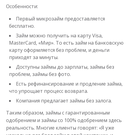
Особенности:
до
50 000
₽
Сумма
Первый микрозайм предоставляется
от 1
до 21 дня
Срок
бесплатно.
Получить
Займ можно получить на карту Visa,
MasterCard, «Мир». То есть займ на банковскую
карту оформляется без проблем, и деньги
приходят за минуты.
Доступны займы до зарплаты, займы без
проблем, займы без фото.
Есть рефинансирование и продление займа,
что упрощает процесс возврата.
Компания предлагает займы без залога.
Таким образом, займы с гарантированным
одобрением и займы со 100% одобрением здесь
реальность. Многие клиенты говорят: «Я уже