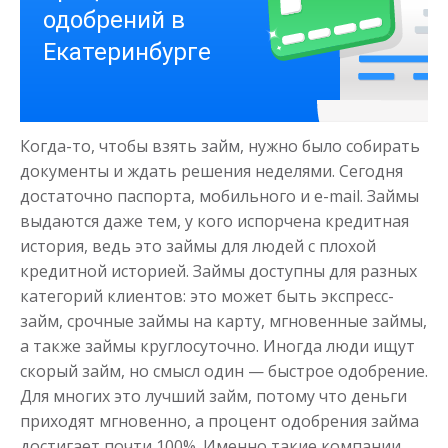
Деньги на здоровье
до
50 000
₽
Сумма
Когда-то, чтобы взять займ, нужно было собирать
от 1
до 21 дня
Срок
документы и ждать решения неделями. Сегодня
Получить
достаточно паспорта, мобильного и e-mail. Займы
выдаются даже тем, у кого испорчена кредитная
история, ведь это займы для людей с плохой
кредитной историей. Займы доступны для разных
категорий клиентов: это может быть экспресс-
займ, срочные займы на карту, мгновенные займы,
а также займы круглосуточно. Иногда люди ищут
скорый займ, но смысл один — быстрое одобрение.
Моментальный займ
Для многих это лучший займ, потому что деньги
приходят мгновенно, а процент одобрения займа
достигает почти 100%. Именно такие компании
до
50 000
₽
Сумма