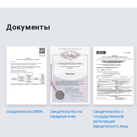
проверено ЦБ, и компания действительно выдаёт
выгодные предложения. Особенно приятно, что первый
займ можно взять без проблем и без cookie в браузере.
После оформления стало понятно, что это подходит
людям любого статуса, и часто сюда обращаются
Документы
повторно, ведь всё рассчитано на годы вперед.
Свидетельство МФК
Свидетельство на
Свидетельство о
товарный знак
государственной
регистрации
юридического лица