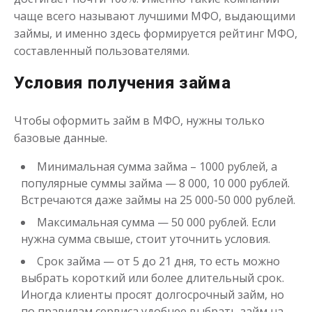
от 1
до 21 дня
Срок
чаще всего называют лучшими МФО, выдающими
займы, и именно здесь формируется рейтинг МФО,
Получить
составленный пользователями.
Условия получения займа
Чтобы оформить займ в МФО, нужны только
базовые данные.
Минимальная сумма займа – 1000 рублей, а
Одолжим до 30 дней
популярные суммы займа — 8 000, 10 000 рублей.
Встречаются даже займы на 25 000-50 000 рублей.
до
50 000
₽
Сумма
Максимальная сумма — 50 000 рублей. Если
от 1
до 30 дня
Срок
нужна сумма свыше, стоит уточнить условия.
Получить
Срок займа — от 5 до 21 дня, то есть можно
выбрать короткий или более длительный срок.
Иногда клиенты просят долгосрочный займ, но
по правилам сервиса удобнее выбрать займ на