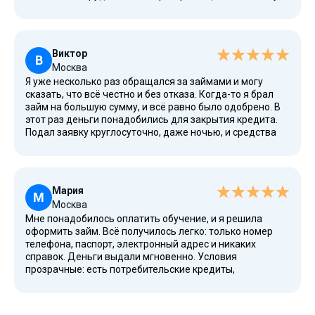
условия полностью проверены и безопасны. Деньги
пришли переводом на дебетовые карты. В личном
кабинете всё прозрачно: видна максимальная
процентная ставка, можно рассчитать срок и узнать
Виктор
подробнее об условиях. Это стало настоящей помощью,
В
Москва
ведь без этого не удалось бы оплатить аренду.
Я уже несколько раз обращался за займами и могу
сказать, что всё честно и без отказа. Когда-то я брал
займ на большую сумму, и всё равно было одобрено. В
этот раз деньги понадобились для закрытия кредита.
Подал заявку круглосуточно, даже ночью, и средства
поступили сразу на карту. Очень понравилось, что займ
можно взять с дополнительной возможностью
продления и использования для бизнеса. Даже если
есть низкий доход, есть хорошие шансы и высокая
Мария
вероятность одобрения. У компании есть высокое
М
Москва
доверие и позиции в рейтинге МФО. Мне помогло то,
Мне понадобилось оплатить обучение, и я решила
что здесь всё без КИ и ненужных условий, как часто
оформить займ. Всё получилось легко: только номер
бывает у других сервисов.
телефона, паспорт, электронный адрес и никаких
справок. Деньги выдали мгновенно. Условия
прозрачные: есть потребительские кредиты,
долгосрочные микрокредиты, а также удобная система
погашения с еженедельными платежами. Я раньше
слышала про малоизвестные МФО, но здесь всё