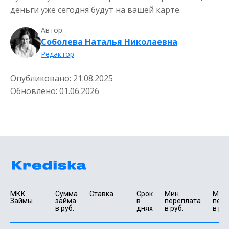
деньги уже сегодня будут на вашей карте.
Автор:
Соболева Наталья Николаевна
Редактор
Опубликовано:
21.08.2025
Обновлено:
01.06.2026
МКК 
Сумма 
Ставка
Срок 
Мин. 

Макс.
Займы
займа 
в 
переплата 
пере
в руб.
днях
в руб.
в руб