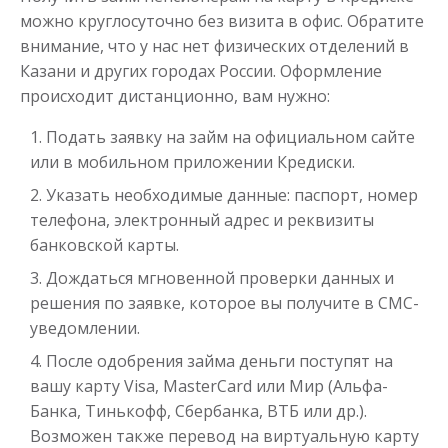
можно круглосуточно без визита в офис. Обратите
внимание, что у нас нет физических отделений в
Казани и других городах России. Оформление
происходит дистанционно, вам нужно:
Деньги до зарплаты
Подать заявку на займ на официальном сайте
или в мобильном приложении Кредиски.
до
50 000
₽
Сумма
Указать необходимые данные: паспорт, номер
от 1
до 21 дня
Срок
телефона, электронный адрес и реквизиты
Получить
банковской карты.
Дождаться мгновенной проверки данных и
решения по заявке, которое вы получите в СМС-
уведомлении.
После одобрения займа деньги поступят на
вашу карту Visa, MasterCard или Мир (Альфа-
Банка, Тинькофф, Сбербанка, ВТБ или др.).
Займ на карту с плохой
Возможен также перевод на виртуальную карту
кредитной историей