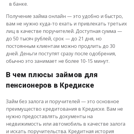
в банке.
до
50 000
₽
Сумма
Получение займа онлайн — это удобно и быстро,
от 1
до 21 дня
Срок
вам не нужно куда-то ехать и привлекать третьих
лиц в качестве поручителей. Доступная сумма —
Получить
до 50 тысяч рублей, срок — до 21 дня, но
постоянным клиентам можно продлить до 30
дней. Деньги поступят сразу после одобрения,
обычно это занимает не более 10-15 минут.
В чем плюсы займов для
пенсионеров в Кредиске
Займ новым клиентам под 0%
Займ без залога и поручителей — это основное
преимущество кредитования в Кредиске. Вам не
до
50 000
₽
Сумма
от 1
до 21 дня
Срок
нужно предоставлять документы на
недвижимость или автомобиль в качестве залога
Получить
и искать поручительства. Кредитная история