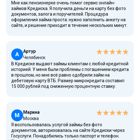
Мне как пенсионерке очень помог сервис онлайн-
займов Кредиска. Я получила деньги на карту без фото
документов, залога и поручителей. Процедура
оформления займа проста: нужно заполнить анкету на
сайте, и решение приходит в течение нескольких минут.
Сумму и срок я выбрала сама — 5 000 рублей на 10 дней.
Электронный кошелек не потребовался, перевод
пришел на карту Альфа-Банка. Погашение произошло
без проблем.
Артур
А
Челябинск
В Кредиске выдают займы клиентам с любой кредитной
историей. У меня были проблемы с погашением кредита
в прошлом, но мне всё равно одобрили займ на
дебетовую карту ВТБ. Размер микрокредита составил
15 000 рублей под сниженную процентную ставку.
Деньги поступили онлайн на карту мгновенно. В личном
кабинете можно просмотреть график платежей и
закрыть долг досрочно. Это один из немногих
надежных вариантов для тех, кому нужны деньги
Марина
срочно и без лишних формальностей.
М
Москва
Я воспользовалась услугой займы без фото
документов, авторизовалась на сайте Кредиски через
Госуслуги. Понадобились только паспорт и телефон.