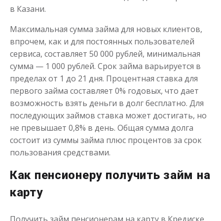
до
50 000
₽
Сумма
в Казани.
от 1
до 30 дня
Срок
Получить
Максимальная сумма займа для новых клиентов,
впрочем, как и для постоянных пользователей
сервиса, составляет 50 000 рублей, минимальная
сумма — 1 000 рублей. Срок займа варьируется в
пределах от 1 до 21 дня. Процентная ставка для
первого займа составляет 0% годовых, что дает
возможность взять деньги в долг бесплатно. Для
последующих займов ставка может достигать, но
Переведём в долг
не превышает 0,8% в день. Общая сумма долга
состоит из суммы займа плюс процентов за срок
пользования средствами.
до
50 000
₽
Сумма
от 1
до 21 дня
Срок
Как пенсионеру получить займ на
Получить
карту
Получить займ пенсионерам на карту в Кредиске