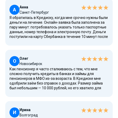
Анна
А
Санкт-Петербург
Я обратилась в Кредиску, когда мне срочно нужны были
деньги на лечение. Онлайн-заявка была заполнена за
пару минут: потребовалось указать только паспортные
данные, номер телефона и электронную почту. Деньги
поступили на карту Сбербанка в течение 10 минут после
одобрения. Погашение займа происходило через
личный кабинет, что очень удобно. Процентная ставка
для первого займа была нулевой, что сделало этот
вариант особенно выгодным. Для меня это стало
Олег
лучшим выходом в сложной ситуации.
О
Новосибирск
Как пенсионер я часто сталкиваюсь с тем, что мне
сложно получить кредиты в банках и займы для
пенсионеров в МФО из-за возраста. В Кредиске мне
одобрили заём без справок о доходах. Размер займа
был небольшим — 10 000 рублей, но его хватило для
ремонта. Погасить долг я смог досрочно через личный
кабинет, без штрафов. Вероятность одобрения здесь
высокая, даже для людей старше 70 лет. Это надёжные
услуги без скрытых комиссий и переплат. Спасибо!
Ирина
И
Волгоград