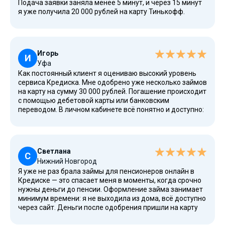
Подача заявки заняла менее 5 минут, и через 15 минут
я уже получила 20 000 рублей на карту Тинькофф.
Процентная ставка была прозрачной, это займ без
скрытых платежей и комиссий. Погасить долг можно в
любое время с помощью банковской карты через
личный кабинет, что очень удобно. Для меня это был
Игорь
оптимальный вариант, без лишних вопросов и
И
Уфа
сложностей.
Как постоянный клиент я оцениваю высокий уровень
сервиса Кредиска. Мне одобрено уже несколько займов
на карту на сумму 30 000 рублей. Погашение происходит
с помощью дебетовой карты или банковским
переводом. В личном кабинете всё понятно и доступно:
можно отслеживать выплаты, продлевать срок или
рассчитать новый заём. Процентная ставка для
постоянных клиентов становится ниже, что радует.
Светлана
С
Нижний Новгород
Я уже не раз брала займы для пенсионеров онлайн в
Кредиске — это спасает меня в моменты, когда срочно
нужны деньги до пенсии. Оформление займа занимает
минимум времени: я не выходила из дома, всё доступно
через сайт. Деньги после одобрения пришли на карту
Сбербанка. Срок в 21 день позволил мне без труда