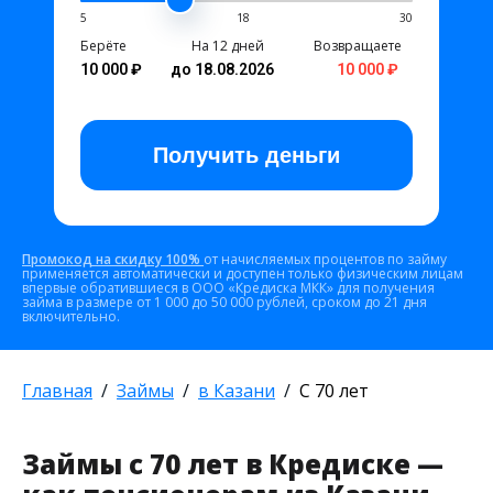
5
18
30
Берёте
На 12 дней
Возвращаете
10 000 ₽
до 18.08.2026
10 000 ₽
Получить
деньги
Промокод на скидку 100%
от начисляемых процентов по займу
применяется автоматически и доступен только физическим лицам
впервые обратившиеся в ООО «Кредиска МКК» для получения
займа в размере от 1 000 до 50 000 рублей, сроком до 21 дня
включительно.
Главная
Займы
в Казани
С 70 лет
Займы с 70 лет в Кредиске —