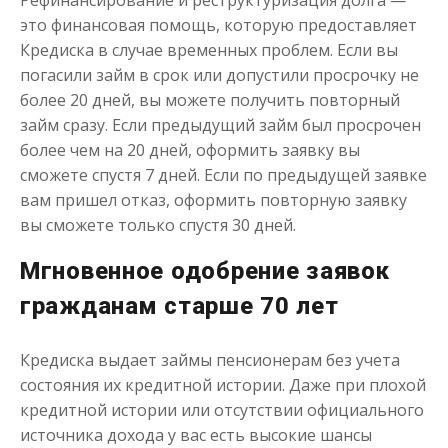
Рефинансирование и реструктуризация долга —
это финансовая помощь, которую предоставляет
Займ без платных подписок
Кредиска в случае временных проблем. Если вы
погасили займ в срок или допустили просрочку не
более 20 дней, вы можете получить повторный
до
50 000
₽
Сумма
от 1
до 21 дня
Срок
займ сразу. Если предыдущий займ был просрочен
более чем на 20 дней, оформить заявку вы
Получить
сможете спустя 7 дней. Если по предыдущей заявке
вам пришел отказ, оформить повторную заявку
вы сможете только спустя 30 дней.
Мгновенное одобрение заявок
гражданам старше 70 лет
Кредиска выдает займы пенсионерам без учета
состояния их кредитной истории. Даже при плохой
кредитной истории или отсутствии официального
источника дохода у вас есть высокие шансы