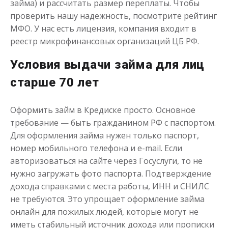
займа) и рассчитать размер переплаты. Чтобы
проверить нашу надежность, посмотрите рейтинг
МФО. У нас есть лицензия, компания входит в
Моментальный займ
реестр микрофинансовых организаций ЦБ РФ.
Условия выдачи займа для лиц
до
50 000
₽
Сумма
от 1
до 21 дня
Срок
старше 70 лет
Получить
Оформить займ в Кредиске просто. Основное
требование — быть гражданином РФ с паспортом.
Для оформления займа нужен только паспорт,
номер мобильного телефона и e-mail. Если
авторизоваться на сайте через Госуслуги, то не
нужно загружать фото паспорта. Подтверждение
дохода справками с места работы, ИНН и СНИЛС
Одолжим до 30 дней
не требуются. Это упрощает оформление займа
онлайн для пожилых людей, которые могут не
иметь стабильный источник дохода или прописки