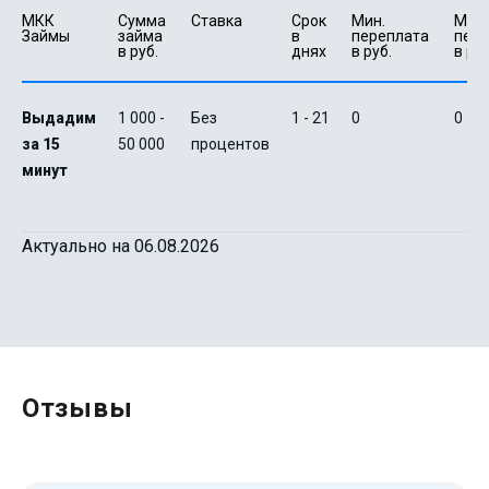
МКК 
Сумма 
Ставка
Срок 
Мин. 

Макс.
Займы
займа 
в 
переплата 
пере
в руб.
днях
в руб.
в руб
Выдадим
1 000 -
Без
1 - 21
0
0
за 15
50 000
процентов
минут
Актуально на 06.08.2026
Отзывы