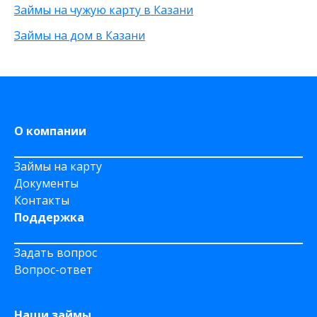
Через приложение
Займы на чужую карту в Казани
На карту Моментум
Займы на дом в Казани
Не выходя из дома
на Яндекс деньги
На дому срочно
На Сберкнижку
О компании
Займы на карту
Документы
Контакты
Поддержка
Задать вопрос
Вопрос-ответ
Наши займы