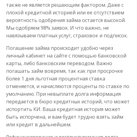
также не является решающим фактором. Даже с
плохой кредитной историей или ее отсутствием
вероятность одобрения займа остается высокой.
Мы одобряем 98% заявок. И что важно, не
навязываем платных услуг, страховок и подписок.
Займ на карту с нулевым
Погашение займа происходит удобно через
балансом
личный кабинет на сайте с помощью банковской
карты, либо банковским переводом. Важно
погашать займ вовремя, так как при просрочке
до
50 000
₽
Сумма
от 1
до 21 дня
Срок
более 1 дня льготная процентная ставка
отменяется, и начисляются проценты по ставке по
Получить
умолчанию. При невыплате долга информация
передается в бюро кредитных историй, что может
испортить КИ. Ваша кредитная история может
быть испорчена, и вам будет трудно взять займ
или кредит в дальнейшем.