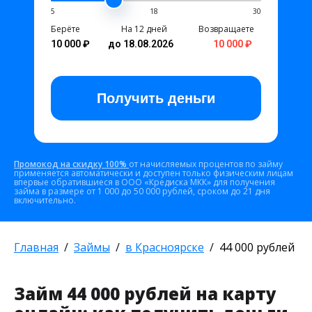
5
18
30
Берёте
На 12 дней
Возвращаете
10 000 ₽
до 18.08.2026
10 000 ₽
Получить
деньги
Промокод на скидку 100%
от начисляемых процентов по займу
применяется автоматически и доступен только физическим лицам
впервые обратившиеся в ООО «Кредиска МКК» для получения
займа в размере от 1 000 до 50 000 рублей, сроком до 21 дня
включительно.
Главная
Займы
в Красноярске
44 000 рублей
Займ 44 000 рублей на карту