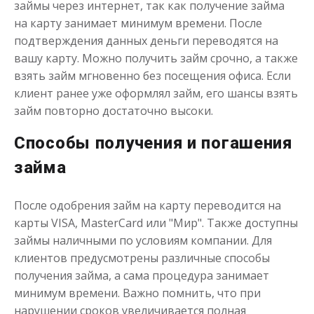
займы через интернет, так как получение займа
на карту занимает минимум времени. После
подтверждения данных деньги переводятся на
вашу карту. Можно получить займ срочно, а также
взять займ мгновенно без посещения офиса. Если
клиент ранее уже оформлял займ, его шансы взять
займ повторно достаточно высоки.
Переведём в долг
Способы получения и погашения
займа
до
50 000
₽
Сумма
от 1
до 21 дня
Срок
После одобрения займ на карту переводится на
Получить
карты VISA, MasterCard или "Мир". Также доступны
займы наличными по условиям компании. Для
клиентов предусмотрены различные способы
получения займа, а сама процедура занимает
минимум времени. Важно помнить, что при
нарушении сроков увеличивается полная