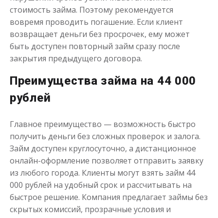
стоимость займа. Поэтому рекомендуется
Деньги до зарплаты
вовремя проводить погашение. Если клиент
возвращает деньги без просрочек, ему может
быть доступен повторный займ сразу после
до
50 000
₽
Сумма
закрытия предыдущего договора.
от 1
до 21 дня
Срок
Получить
Преимущества займа на 44 000
рублей
Главное преимущество — возможность быстро
получить деньги без сложных проверок и залога.
Займ доступен круглосуточно, а дистанционное
онлайн-оформление позволяет отправить заявку
из любого города. Клиенты могут взять займ 44
000 рублей на удобный срок и рассчитывать на
быстрое решение. Компания предлагает займы без
скрытых комиссий, прозрачные условия и