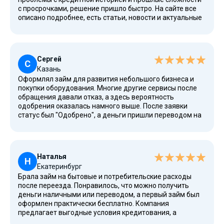
с просрочками, решение пришло быстро. На сайте все
описано подробнее, есть статьи, новости и актуальные
предложения. Особенно понравилось, что сервис
подходит даже клиентам с плохой историей и тем, у
кого низкое значение кредитного рейтинга.
Сергей
С
Казань
Оформлял займ для развития небольшого бизнеса и
покупки оборудования. Многие другие сервисы после
обращения давали отказ, а здесь вероятность
одобрения оказалась намного выше. После заявки
статус был "Одобрено", а деньги пришли переводом на
карту Сбербанка всего за пару часов. Удобно, что
сервис работает дистанционно и не требует лишних
справок или визита в офис.
Наталья
Н
Екатеринбург
Брала займ на бытовые и потребительские расходы
после переезда. Понравилось, что можно получить
деньги наличными или переводом, а первый займ был
оформлен практически бесплатно. Компания
предлагает выгодные условия кредитования, а
процентная ставка и размер переплаты указаны