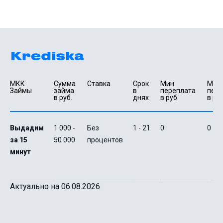
МКК 
Сумма 
Ставка
Срок 
Мин. 

Макс.
Займы
займа 
в 
переплата 
пере
в руб.
днях
в руб.
в руб
Выдадим
1 000 -
Без
1 - 21
0
0
за 15
50 000
процентов
минут
Актуально на 06.08.2026