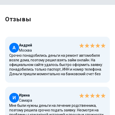
Отзывы
Андрей
А
Москва
Срочно понадобились деньги на ремонт автомобиля
возле дома, поэтому решил взять займ онлайн. На
официальном сайте удалось быстро оформить заявку:
понадобились только паспорт, ИНН и номер телефона.
Деньги пришли моментально на банковский счет без
поручителей и без залога. Понравилось, что компания
является лицензированной МФО, состоит в реестре ЦБ
России, а условия и ПСК подробно указаны сразу.
Ирина
И
Самара
Мне были нужны деньги на лечение родственника,
поэтому решила срочно подать заявку. Несмотря на
проблемы с кредитной историей и прошлые сложности