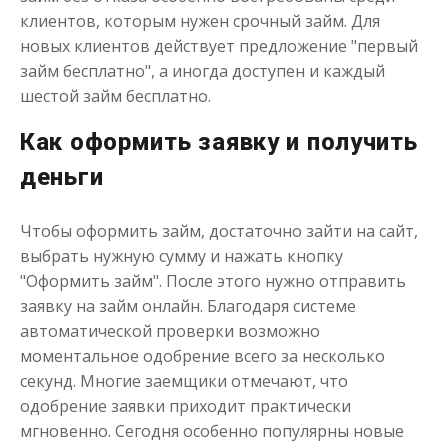
клиентов, которым нужен срочный займ. Для
новых клиентов действует предложение "первый
до
50 000
₽
Сумма
займ бесплатно", а иногда доступен и каждый
от 1
до 21 дня
Срок
шестой займ бесплатно.
Получить
Как оформить заявку и получить
деньги
Чтобы оформить займ, достаточно зайти на сайт,
выбрать нужную сумму и нажать кнопку
"Оформить займ". После этого нужно отправить
заявку на займ онлайн. Благодаря системе
Одолжим до 30 дней
автоматической проверки возможно
моментальное одобрение всего за несколько
до
50 000
₽
Сумма
секунд. Многие заемщики отмечают, что
от 1
до 30 дня
Срок
одобрение заявки приходит практически
Получить
мгновенно. Сегодня особенно популярны новые