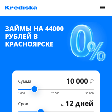
ЗАЙМЫ НА 44000
РУБЛЕЙ В
КРАСНОЯРСКЕ
10 000
₽
Сумма
1 000
25 500
50 000
12 дней
Срок
на