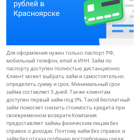
Деньги на здоровье
Для оформления нужен только паспорт РФ,
до
50 000
₽
Сумма
мобильный телефон, email и ИНН. Займ по
от 1
до 21 дня
Срок
паспорту доступен полностью дистанционно.
Клиент может выбрать займ и самостоятельно
Получить
определить сумму и срок. Минимальный срок
займа составляет 5 дней. Также клиентам
доступен первый займ под 0%. Такой бесплатный
займ помогает снизить стоимость кредита при
своевременном возврате.Компания
предоставляет займы физическим лицам без
справок о доходах. Поэтому займ без справок и
Моментальный займ
займ без отказа особенно востребованы среди