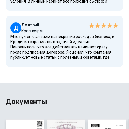
условия. В личный кабинет всё приходит быстро: и
уведомления, и график оплаты. Если надо, можно
сделать перевод с карты, либо оплатить переводом
через банк. Радует, что всё проверено временем, а в
отзывах много положительных историй клиентов. У них
Дмитрий
высокий рейтинг, поэтому я спокойно пользуюсь их
Д
Красноярск
услугами.
Мне нужен был займ на покрытие расходов бизнеса, и
Кредиска справилась с задачей идеально.
Понравилось, что всё действовать начинает сразу
после подписания договора. Я оценил, что компания
публикует новые статьи с полезными советами, где
можно сравнить условия и сделать правильный выбор.
У них максимальная прозрачность, все суммы видны
заранее. Даже если сумма нужна большая, можно
распределить её по периодам и заполнить заявку.
Сервис удобно использовать, никаких лишних шагов,
всё четко и быстро. Спасибо за такую работу!
Документы