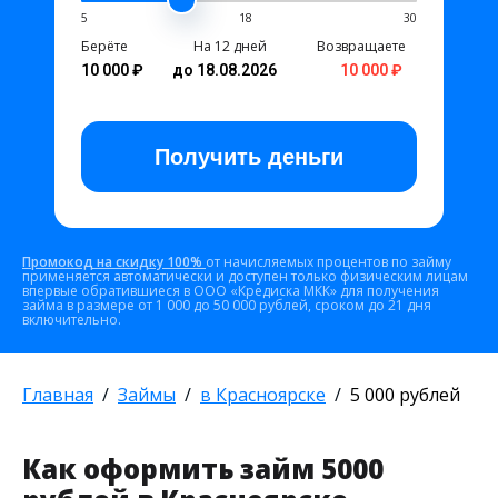
5
18
30
Берёте
На 12 дней
Возвращаете
10 000 ₽
до 18.08.2026
10 000 ₽
Получить
деньги
Промокод на скидку 100%
от начисляемых процентов по займу
применяется автоматически и доступен только физическим лицам
впервые обратившиеся в ООО «Кредиска МКК» для получения
займа в размере от 1 000 до 50 000 рублей, сроком до 21 дня
включительно.
Главная
Займы
в Красноярске
5 000 рублей
Как оформить займ 5000