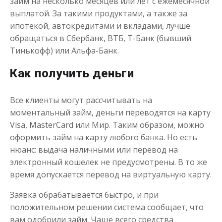
займ на несколько месяцев или лет с ежемесячной
Получить
выплатой. За такими продуктами, а также за
ипотекой, автокредитами и вкладами, лучше
обращаться в Сбербанк, ВТБ, Т-Банк (бывший
Тинькофф) или Альфа-Банк.
Как получить деньги
Все клиенты могут рассчитывать на
Переведём в долг
моментальный займ, деньги переводятся на карту
Visa, MasterCard или Мир. Таким образом, можно
оформить займ на карту любого банка. Но есть
до
50 000
₽
Сумма
нюанс: выдача наличными или перевод на
от 1
до 21 дня
Срок
электронный кошелек не предусмотрены. В то же
Получить
время допускается перевод на виртуальную карту.
Заявка обрабатывается быстро, и при
положительном решении система сообщает, что
вам одобрили займ. Чаще всего средства