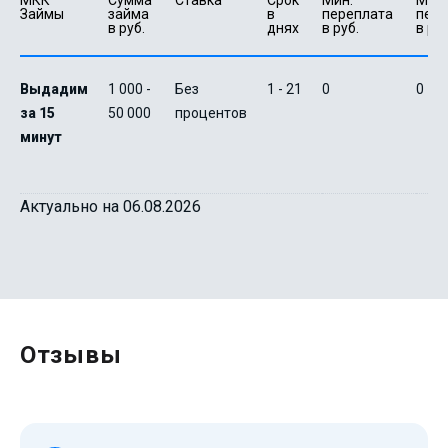
МКК 
Сумма 
Ставка
Срок 
Мин. 

Макс.
Займы
займа 
в 
переплата 
пере
в руб.
днях
в руб.
в руб
Выдадим
1 000 -
Без
1 - 21
0
0
за 15
50 000
процентов
минут
Актуально на 06.08.2026
Отзывы