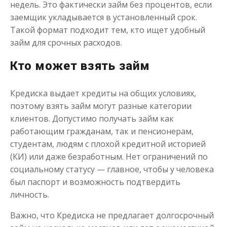
недель. Это фактически займ без процентов, если
заемщик укладывается в установленный срок.
Моментальный займ
Такой формат подходит тем, кто ищет удобный
займ для срочных расходов.
до
50 000
₽
Сумма
от 1
до 21 дня
Срок
Кто может взять займ
Получить
Кредиска выдает кредиты на общих условиях,
поэтому взять займ могут разные категории
клиентов. Допустимо получать займ как
работающим гражданам, так и пенсионерам,
студентам, людям с плохой кредитной историей
(КИ) или даже безработным. Нет ограничений по
социальному статусу — главное, чтобы у человека
Одолжим до 30 дней
был паспорт и возможность подтвердить
личность.
до
50 000
₽
Сумма
Важно, что Кредиска не предлагает долгосрочный
от 1
до 30 дня
Срок