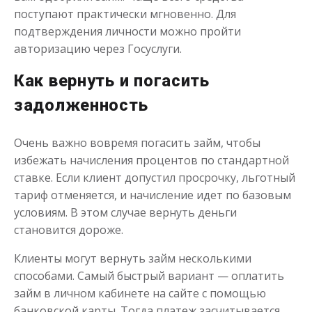
поступают практически мгновенно. Для
подтверждения личности можно пройти
авторизацию через Госуслуги.
Деньги до зарплаты
Как вернуть и погасить
задолженность
до
50 000
₽
Сумма
от 1
до 21 дня
Срок
Очень важно вовремя погасить займ, чтобы
Получить
избежать начисления процентов по стандартной
ставке. Если клиент допустил просрочку, льготный
тариф отменяется, и начисление идет по базовым
условиям. В этом случае вернуть деньги
становится дороже.
Клиенты могут вернуть займ несколькими
способами. Самый быстрый вариант — оплатить
займ в личном кабинете на сайте с помощью
банковской карты. Тогда платеж засчитывается