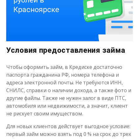
Условия предоставления займа
Деньги на здоровье
Чтобы оформить займ, в Кредиске достаточно
до
50 000
₽
Сумма
паспорта гражданина РФ, номера телефона и
от 1
до 21 дня
Срок
адреса электронной почты. Не требуются ИНН,
СНИЛС, справки о наличии дохода, а также фото и
Получить
другие файлы. Также не нужен залог в виде ПТС,
автомобиля или недвижимости, а значит, клиент
не рискует своим имуществом.
Для новых клиентов действует выгодное условие:
первый займ можно взять под 0 % на срок до трех