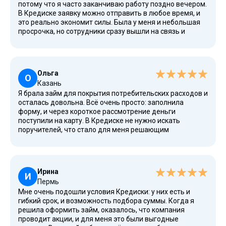
потому что я часто заканчиваю работу поздно вечером.
В Кредиске заявку можно отправить в любое время, и
это реально экономит силы. Была у меня и небольшая
просрочка, но сотрудники сразу вышли на связь и
подсказали, как правильно оформить соглашение для
дальнейшего возврата. У них пользовательское
соглашение прозрачное, все требования расписаны
чётко. Нравится, что компания честно указывает все
Ольга
риски, а процентная ставка остаётся относительно
О
Казань
низкой по сравнению с другими вариантами.
Я брала займ для покрытия потребительских расходов и
осталась довольна. Всё очень просто: заполнила
форму, и через короткое рассмотрение деньги
поступили на карту. В Кредиске не нужно искать
поручителей, что стало для меня решающим
аргументом. Здесь реально выдают деньги без долгих
проверок, и можно использовать займ на любые цели.
Удобно, что можно заранее рассчитать через
калькулятор, какие будут выплаты. Если возникают
Ирина
вопросы, то всегда можно найти ответы на странице
И
Пермь
сайта или получить помощь в чате.
Мне очень подошли условия Кредиски: у них есть и
гибкий срок, и возможность подбора суммы. Когда я
решила оформить займ, оказалось, что компания
проводит акции, и для меня это были выгодные