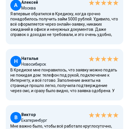
Алексей
А
Москва
Я впервые обратился в Кредиску, когда срочно
понадобилось получить займ 5000 рублей. Удивило, что
всё оформляется через онлайн-заявку, никаких
ожиданий в офисе и ненужных документов. Даже
справок о доходах не требовали, и это очень удобно,
особенно если работаешь на себя. Деньги перевели на
банковский счет быстро, буквально в течение часа.
Понравилось, что компания есть в реестре ЦБ, значит,
всё законно и безопасно. Читал разные новости про
Наталья
МФО и могу сказать, что условия здесь — лучшие в
Н
Новосибирск
России.
В Кредиске мне понравилось, что заявку можно подать
не покидая дом: телефон под рукой, подключение к
Интернету, и всё готово. Заполнение анкеты на
странице прошло легко, получила подтверждение
через смс, и сразу было видно, что заявка одобрена. У
них реально высокое качество обслуживания, даже по
телефону отвечают быстро и вежливо. Когда у меня
были проблемы с датой платежа, предложили
рефинансирование, чтобы сгладить нагрузку. Условия
Виктор
полностью соответствуют официальной информации, а
В
Екатеринбург
ещё есть полезные статьи, где можно подробнее
Мне важно было, чтобы всё работало круглосуточно,
узнать про разные предложения.