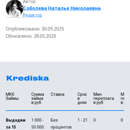
Автор:
Соболева Наталья Николаевна
Редактор
Опубликовано:
30.09.2025
Обновлено:
28.05.2026
МКК 
Сумма 
Ставка
Срок 
Мин. 

Макс.
Займы
займа 
в 
переплата 
пере
в руб.
днях
в руб.
в руб
Выдадим
1 000 -
Без
1 - 21
0
0
за 15
50 000
процентов