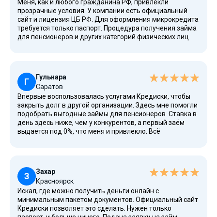
Меня, как и любого гражданина РФ, привлекли
прозрачные условия. У компании есть официальный
сайт и лицензия ЦБ РФ. Для оформления микрокредита
требуется только паспорт. Процедура получения займа
для пенсионеров и других категорий физических лиц
занимает минимум времени. Срок возврата я выбрал
небольшой, что позволило рассчитаться без долгой
кабалы. Рекомендую!
Гульнара
Г
Саратов
Впервые воспользовалась услугами Кредиски, чтобы
закрыть долг в другой организации. Здесь мне помогли
подобрать выгодные займы для пенсионеров. Ставка в
день здесь ниже, чем у конкурентов, а первый заём
выдается под 0%, что меня и привлекло. Всё
оформляется онлайн, при авторизации через Госуслуги
паспортные данные повторно вводить не требуется.
Это позволяет быстро и легко взять деньги в долг.
Спасибо вам!
Захар
З
Красноярск
Искал, где можно получить деньги онлайн с
минимальным пакетом документов. Официальный сайт
Кредиски позволяет это сделать. Нужен только