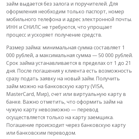
займ выдается без залога и поручителей. Для
оформления необходим только паспорт, номер
мобильного телефона и адрес электронной почты.
ИНН и СНИЛС не требуются, что упрощает
Моментальный займ
процесс и ускоряет получение средств.
Размер займа: минимальная сумма составляет 1
до
50 000
₽
Сумма
000 рублей, а максимальная сумма — 50 000 рублей.
от 1
до 21 дня
Срок
Срок займа устанавливается в пределах от 1 до 21
Получить
дня. После погашения у клиента есть возможность
сразу подать заявку на новый займ. Получить
займ можно на банковскую карту (VISA,
MasterCard, Мир), счет или виртуальную карту в
банке. Важно отметить, что оформить займ на
чужую карту невозможно — перевод
осуществляется только на карту заемщика.
Погашение происходит через банковскую карту
Одолжим до 30 дней
или банковским переводом.