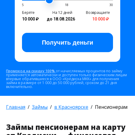
5
18
30
Берёте
На 12 дней
Возвращаете
10 000 ₽
до 18.08.2026
10 000 ₽
Получить
деньги
Промокод на скидку 100%
от начисляемых процентов по займу
применяется автоматически и доступен только физическим лицам
впервые обратившиеся в ООО «Кредиска МКК» для получения
займа в размере от 1 000 до 50 000 рублей, сроком до 21 дня
включительно.
Главная
Займы
в Красноярске
Пенсионерам
Займы пенсионерам на карту