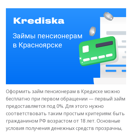
от 1
до 21 дня
Срок
Получить
Деньги на здоровье
до
50 000
₽
Сумма
Оформить займ пенсионерам в Кредиске можно
от 1
до 21 дня
Срок
бесплатно при первом обращении — первый займ
Получить
предоставляется под 0%. Для этого нужно
соответствовать таким простым критериям: быть
гражданином РФ возрастом от 18 лет. Основные
условия получения денежных средств прозрачны,