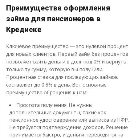
Преимущества оформления
до
50 000
₽
Сумма
от 1
до 30 дня
Срок
займа для пенсионеров в
Получить
Кредиске
Ключевое преимущество — это нулевой процент
для новых клиентов. Первый займ без процентов
позволяет взять деньги в долг под 0% и вернуть
только ту сумму, которую вы получили.
Процентная ставка для последующих займов
составляет до 0,8% в день. Вот основные
Переведём в долг
преимущества обращения к нам:
Простота получения. Не нужны
до
50 000
₽
Сумма
дополнительные документы, такие как
от 1
до 21 дня
Срок
пенсионное удостоверение или выписка из ПФР.
Получить
Не требуется подтверждение доходов. Решение
принимается быстро, и деньги переводятся на