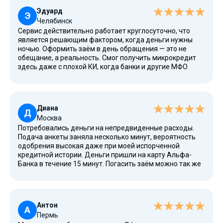
за доступность услуг в нашем регионе, с вами приятно
Эдуард
иметь дело.
Э
Челябинск
Сервис действительно работает круглосуточно, что
является решающим фактором, когда деньги нужны
ночью. Оформить заём в день обращения — это не
обещание, а реальность. Смог получить микрокредит
здесь даже с плохой КИ, когда банки и другие МФО
отказывали. Ставка в договоре указана честно, а
полностью погасить заём можно без проблем. Удобный
сервис, рекомендую.
Диана
Д
Москва
Потребовались деньги на непредвиденные расходы.
Подача анкеты заняла несколько минут, вероятность
одобрения высокая даже при моей испорченной
кредитной истории. Деньги пришли на карту Альфа-
Банка в течение 15 минут. Погасить заём можно так же
просто, через личный кабинет. Отсутствие скрытых
комиссий — большой плюс. Первый заём
предоставляется под 0%, а такое предложение делает
далеко не каждая МФО.
Антон
А
Пермь