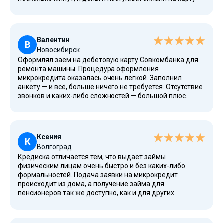
ВТБ. В личном кабинете удобно следить за графиком
платежей. Здесь надежные и прозрачные условия без
скрытых рисков.
Валентин
В
Новосибирск
Оформлял заём на дебетовую карту Совкомбанка для
ремонта машины. Процедура оформления
микрокредита оказалась очень легкой. Заполнил
анкету — и всё, больше ничего не требуется. Отсутствие
звонков и каких-либо сложностей — большой плюс.
Полная стоимость займа была указана сразу, что
позволило рассчитать свои силы. Погасить заём можно
досрочно, для меня это важный момент при выборе
кредитора.
Ксения
К
Волгоград
Кредиска отличается тем, что выдает займы
физическим лицам очень быстро и без каких-либо
формальностей. Подача заявки на микрокредит
происходит из дома, а получение займа для
пенсионеров так же доступно, как и для других
категорий заемщиков. Необходимые документы —
только паспорт гражданина РФ. Здесь общие
параметры и требования для всех. Отдельное спасибо