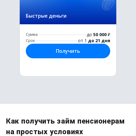
Быстрые деньги
до
50 000
₽
Сумма
от 1
до 21 дня
Срок
Получить
Первый раз без комиссии
Как получить займ пенсионерам
до
50 000
₽
на простых условиях
Сумма