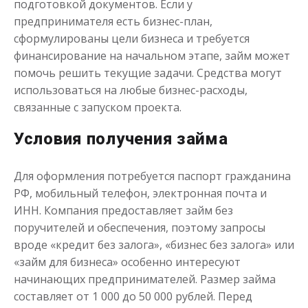
подготовкой документов. Если у
предпринимателя есть бизнес-план,
сформулированы цели бизнеса и требуется
финансирование на начальном этапе, займ может
Моментальный займ
помочь решить текущие задачи. Средства могут
использоваться на любые бизнес-расходы,
связанные с запуском проекта.
до
50 000
₽
Сумма
от 1
до 21 дня
Срок
Условия получения займа
Получить
Для оформления потребуется паспорт гражданина
РФ, мобильный телефон, электронная почта и
ИНН. Компания предоставляет займ без
поручителей и обеспечения, поэтому запросы
вроде «кредит без залога», «бизнес без залога» или
«займ для бизнеса» особенно интересуют
начинающих предпринимателей. Размер займа
Одолжим до 30 дней
составляет от 1 000 до 50 000 рублей. Перед