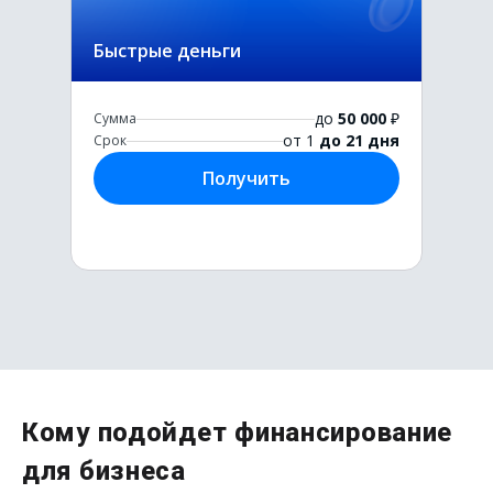
Быстрые деньги
до
50 000
₽
Сумма
от 1
до 21 дня
Срок
Получить
Первый раз без комиссии
Кому подойдет финансирование
до
50 000
₽
для бизнеса
Сумма
от 1
до 21 дня
Срок