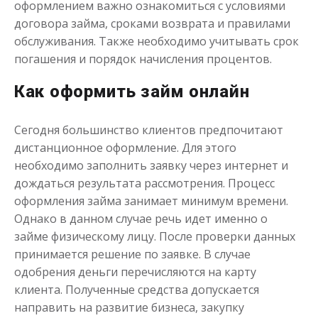
оформлением важно ознакомиться с условиями
до
50 000
₽
Сумма
договора займа, сроками возврата и правилами
от 1
до 30 дня
Срок
обслуживания. Также необходимо учитывать срок
Получить
погашения и порядок начисления процентов.
Как оформить займ онлайн
Сегодня большинство клиентов предпочитают
дистанционное оформление. Для этого
необходимо заполнить заявку через интернет и
дождаться результата рассмотрения. Процесс
Переведём в долг
оформления займа занимает минимум времени.
Однако в данном случае речь идет именно о
займе физическому лицу. После проверки данных
до
50 000
₽
Сумма
принимается решение по заявке. В случае
от 1
до 21 дня
Срок
одобрения деньги перечисляются на карту
Получить
клиента. Полученные средства допускается
направить на развитие бизнеса, закупку