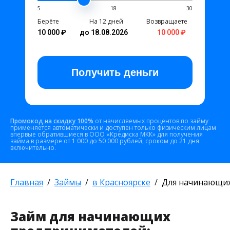
5
18
30
Берёте
На 12 дней
Возвращаете
10 000 ₽
до 18.08.2026
10 000 ₽
Получить
деньги
Промокод на скидку 100%
от начисляемых процентов по займу
применяется автоматически и доступен только физическим лицам
впервые обратившиеся в ООО «Кредиска МКК» для получения
займа в размере от 1 000 до 50 000 рублей, сроком до 21 дня
включительно.
Главная
Займы
в Красноярске
Для начинающи
Займ для начинающих