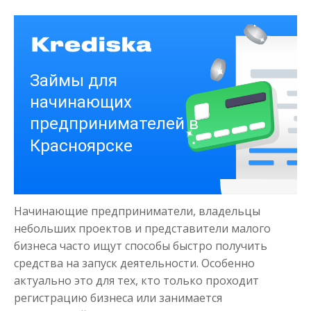
Получить
Деньги на здоровье
до
50 000
₽
Сумма
Начинающие предприниматели, владельцы
от 1
до 21 дня
Срок
небольших проектов и представители малого
Получить
бизнеса часто ищут способы быстро получить
средства на запуск деятельности. Особенно
актуально это для тех, кто только проходит
регистрацию бизнеса или занимается