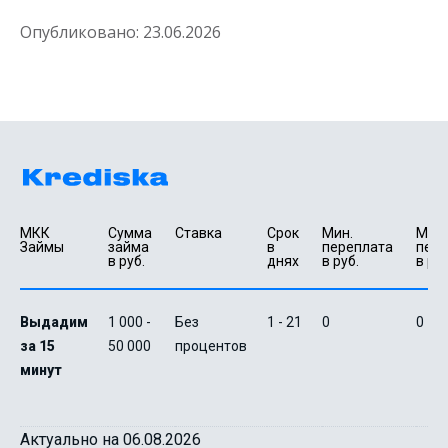
Опубликовано:
23.06.2026
МКК 
Сумма 
Ставка
Срок 
Мин. 

Макс.
Займы
займа 
в 
переплата 
пере
в руб.
днях
в руб.
в руб
Выдадим
1 000 -
Без
1 - 21
0
0
за 15
50 000
процентов
минут
Актуально на 06.08.2026