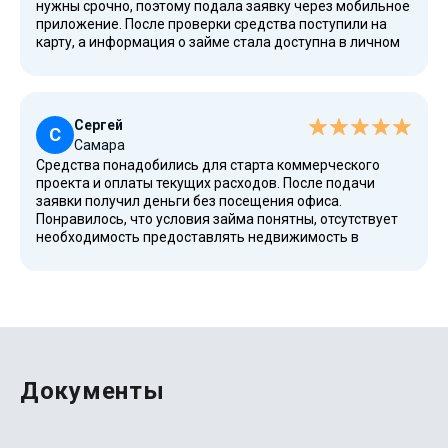
нужны срочно, поэтому подала заявку через мобильное
приложение. После проверки средства поступили на
карту, а информация о займе стала доступна в личном
кабинете. Особенно понравилось отсутствие сложного
пакета документов и прозрачная процентная ставка.
Сергей
С
Самара
Средства понадобились для старта коммерческого
проекта и оплаты текущих расходов. После подачи
заявки получил деньги без посещения офиса.
Понравилось, что условия займа понятны, отсутствует
необходимость предоставлять недвижимость в
качестве залога, а при необходимости возможно
досрочно выполнить возврат средств согласно
условиям договора.
Документы