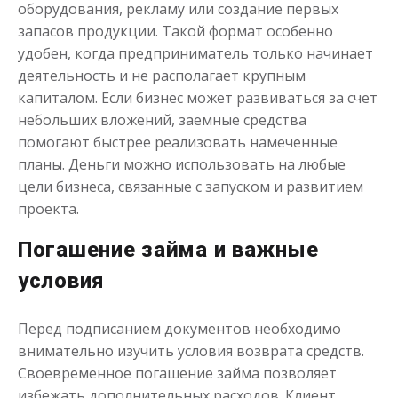
оборудования, рекламу или создание первых
запасов продукции. Такой формат особенно
удобен, когда предприниматель только начинает
деятельность и не располагает крупным
капиталом. Если бизнес может развиваться за счет
небольших вложений, заемные средства
Деньги до зарплаты
помогают быстрее реализовать намеченные
планы. Деньги можно использовать на любые
до
50 000
₽
Сумма
цели бизнеса, связанные с запуском и развитием
от 1
до 21 дня
Срок
проекта.
Получить
Погашение займа и важные
условия
Перед подписанием документов необходимо
внимательно изучить условия возврата средств.
Своевременное погашение займа позволяет
избежать дополнительных расходов. Клиент