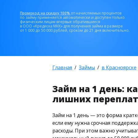
Промокод на скидку 100%
от начисляемых процентов
по займу применяется автоматически и доступен только
физическим лицам впервые обратившиеся
в ООО «Кредиска МКК» для получения займа в размере
от 1 000 до 50 000 рублей, сроком до 21 дня включительно.
Главная
Займы
в Красноярске
Займ на 1 день: к
лишних перепла
Займ на 1 день — это форма крат
если ему нужна срочная поддержка
расходы. При этом важно учитыват