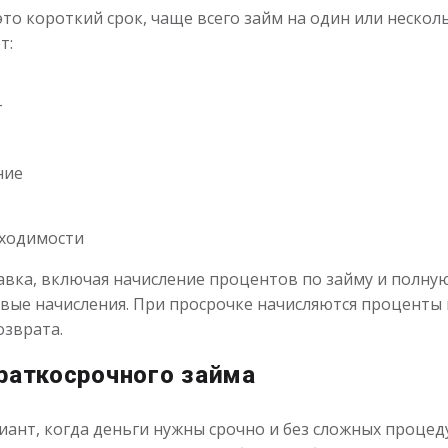
то короткий срок, чаще всего займ на один или нескол
т:
т
ние
бходимости
авка, включая начисление процентов по займу и полную
овые начисления. При просрочке начисляются проценты 
озврата.
краткосрочного займа
иант, когда деньги нужны срочно и без сложных процед