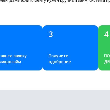
блей. Даже если клиенту нужен крупный займ, система 
3
4
авьте заявку 
Получите 
ПО
 микрозайм
одобрение
ДЕ