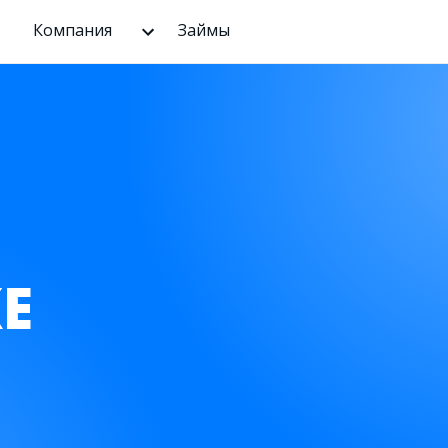
Компания
Займы
Е