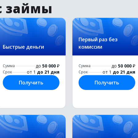
с займы
Первый раз без
Быстрые деньги
комиссии
до
50 000
₽
до
50 000
₽
Сумма
Сумма
от 1
до 21 дня
от 1
до 21 дня
Срок
Срок
Получить
Получить