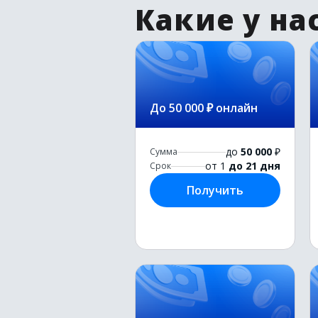
Какие у на
До 50 000 ₽ онлайн
до
50 000
₽
Сумма
от 1
до 21 дня
Срок
Получить