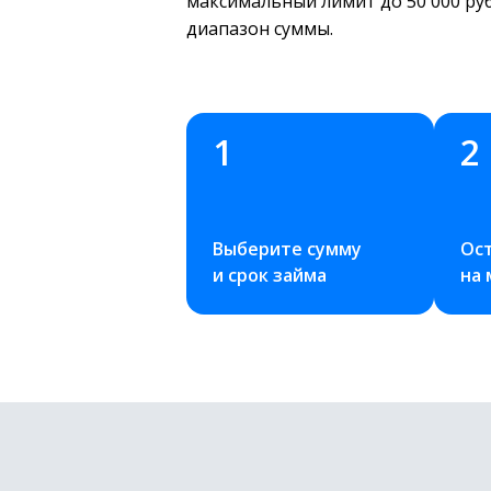
максимальный лимит до 50 000 ру
диапазон суммы.
1
2
Выберите сумму 
Ост
и срок займа
на