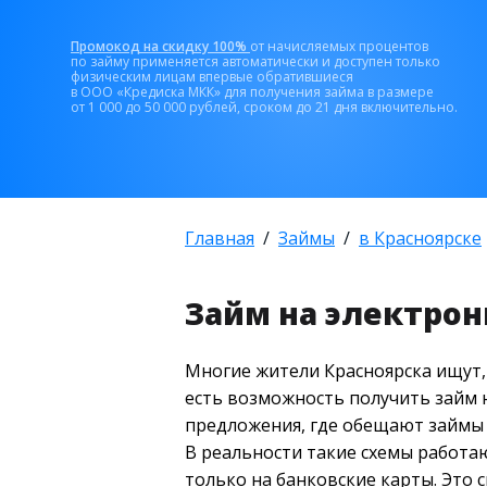
Промокод на скидку 100%
от начисляемых процентов
по займу применяется автоматически и доступен только
физическим лицам впервые обратившиеся
в ООО «Кредиска МКК» для получения займа в размере
от 1 000 до 50 000 рублей, сроком до 21 дня включительно.
Главная
Займы
в Красноярске
Займ на электрон
Многие жители Красноярска ищут, 
есть возможность получить займ 
предложения, где обещают займы 
В реальности такие схемы работа
только на банковские карты. Это 