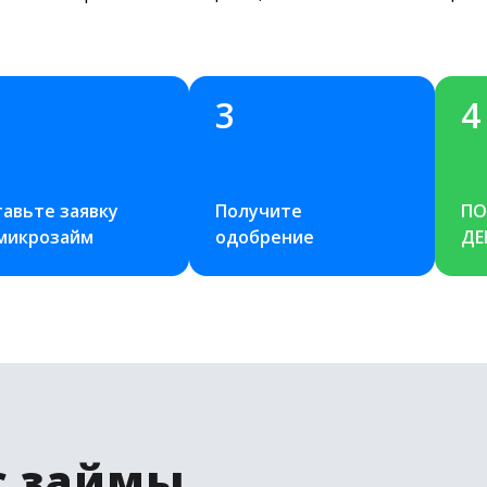
3
4
авьте заявку 
Получите 
ПО
 микрозайм
одобрение
ДЕ
с займы