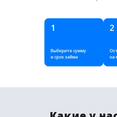
1
2
Выберите сумму 
Ост
и срок займа
на
Какие у на