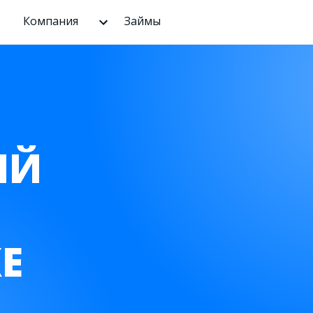
Компания
Займы
ЫЙ
Е