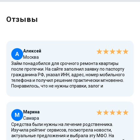
Отзывы
Алексей
А
Москва
Займ понадобился для срочного ремонта квартиры
после протечки. На сайте заполнил заявку по паспорту
гражданина РФ, указал ИНН, адрес, номер мобильного
телефона и получил решение практически мгновенно.
Понравилось, что не нужны справки, залог и
поручители. После одобрения деньги поступили на
банковский счет, а все оформление прошло через
интернет. Для меня это оказался большой плюс по
скорости рассмотрения обращения.
Марина
М
Самара
Средства были нужны на лечение родственника.
Изучила рейтинг сервисов, посмотрела новости,
актуальные предложения и выбрала эту МФО. На