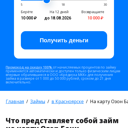
5
18
30
Берёте
На 12 дней
Возвращаете
10 000 ₽
до 18.08.2026
10 000 ₽
Получить
деньги
Промокод на скидку 100%
от начисляемых процентов по займу
применяется автоматически и доступен только физическим лицам
впервые обратившиеся в ООО «Кредиска МКК» для получения
займа в размере от 1 000 до 50 000 рублей, сроком до 21 дня
включительно.
Главная
Займы
в Красноярске
На карту Озон Б
Что представляет собой займ