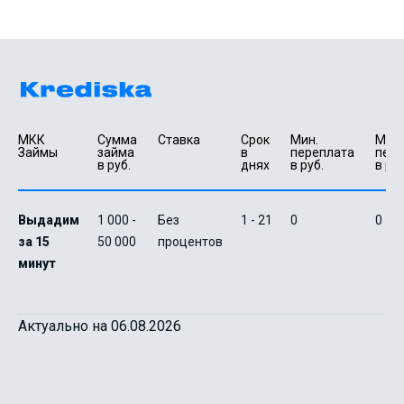
МКК 
Сумма 
Ставка
Срок 
Мин. 

Макс.
Займы
займа 
в 
переплата 
пере
в руб.
днях
в руб.
в руб
Выдадим
1 000 -
Без
1 - 21
0
0
за 15
50 000
процентов
минут
Актуально на 06.08.2026