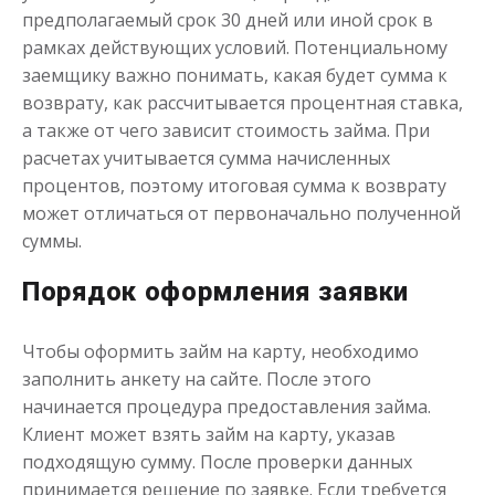
предполагаемый срок 30 дней или иной срок в
Получить
рамках действующих условий. Потенциальному
заемщику важно понимать, какая будет сумма к
возврату, как рассчитывается процентная ставка,
а также от чего зависит стоимость займа. При
расчетах учитывается сумма начисленных
процентов, поэтому итоговая сумма к возврату
может отличаться от первоначально полученной
суммы.
Одолжим до 30 дней
Порядок оформления заявки
до
50 000
₽
Сумма
от 1
до 30 дня
Срок
Чтобы оформить займ на карту, необходимо
заполнить анкету на сайте. После этого
Получить
начинается процедура предоставления займа.
Клиент может взять займ на карту, указав
подходящую сумму. После проверки данных
принимается решение по заявке. Если требуется