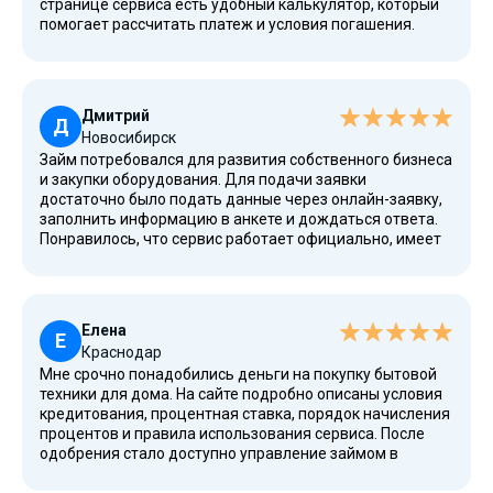
странице сервиса есть удобный калькулятор, который
помогает рассчитать платеж и условия погашения.
Особенно понравились выгодные условия для новых
клиентов и возможность оформить первый заем
дистанционно. Даже при плохой кредитной истории
решение оказалось положительным.
Дмитрий
Д
Новосибирск
Займ потребовался для развития собственного бизнеса
и закупки оборудования. Для подачи заявки
достаточно было подать данные через онлайн-заявку,
заполнить информацию в анкете и дождаться ответа.
Понравилось, что сервис работает официально, имеет
лицензию, а требования к заемщикам понятные.
Деньги получил быстро и смог использовать их на
любые рабочие цели. Весь процесс оказался
действительно удобно организован.
Елена
Е
Краснодар
Мне срочно понадобились деньги на покупку бытовой
техники для дома. На сайте подробно описаны условия
кредитования, процентная ставка, порядок начисления
процентов и правила использования сервиса. После
одобрения стало доступно управление займом в
личном кабинете. Понравилось, что компания