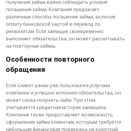
получения займа важно соблюдать условия
до
50 000
₽
Сумма
погашения займа. Компания предлагает
от 1
до 21 дня
Срок
различные способы погашения займа, включая
оплату банковской картой и перевод по
Получить
реквизитам. Если заемщик своевременно
выполняет обязательства, он может рассчитывать
на повторные займы.
Особенности повторного
обращения
Если клиент ранее уже пользовался услугами
компании и успешно исполнил обязательства, он
может снова получить займ. При этом
учитывается кредитная история заемщика.
Компания также предоставляет возможность
оформления займа клиентам, которым требуется
небольшая финансовая поддержка на короткий