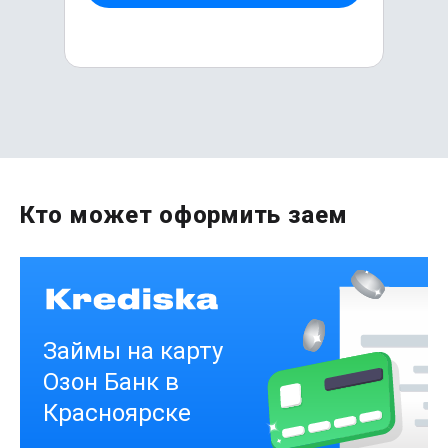
Первый раз без комиссии
Кто может оформить заем
до
50 000
₽
Сумма
от 1
до 21 дня
Срок
Получить