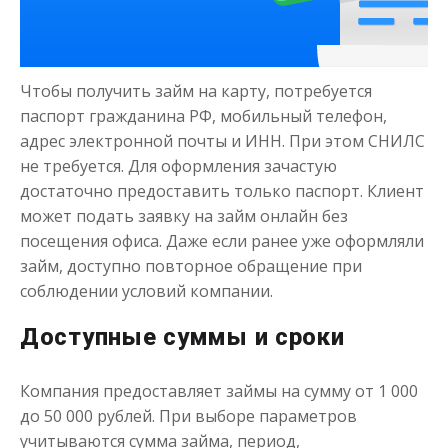
Деньги на здоровье
Чтобы получить займ на карту, потребуется
до
50 000
₽
Сумма
паспорт гражданина РФ, мобильный телефон,
от 1
до 21 дня
Срок
адрес электронной почты и ИНН. При этом СНИЛС
не требуется. Для оформления зачастую
Получить
достаточно предоставить только паспорт. Клиент
может подать заявку на займ онлайн без
посещения офиса. Даже если ранее уже оформляли
займ, доступно повторное обращение при
соблюдении условий компании.
Доступные суммы и сроки
Моментальный займ
Компания предоставляет займы на сумму от 1 000
до 50 000 рублей. При выборе параметров
до
50 000
₽
Сумма
учитываются сумма займа, период,
от 1
до 21 дня
Срок