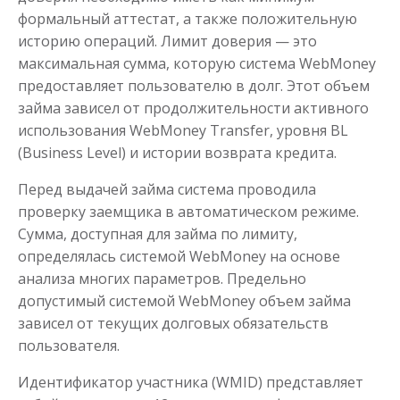
формальный аттестат, а также положительную
историю операций. Лимит доверия — это
максимальная сумма, которую система WebMoney
Одолжим до 30 дней
предоставляет пользователю в долг. Этот объем
займа зависел от продолжительности активного
использования WebMoney Transfer, уровня BL
до
50 000
₽
Сумма
(Business Level) и истории возврата кредита.
от 1
до 30 дня
Срок
Получить
Перед выдачей займа система проводила
проверку заемщика в автоматическом режиме.
Сумма, доступная для займа по лимиту,
определялась системой WebMoney на основе
анализа многих параметров. Предельно
допустимый системой WebMoney объем займа
зависел от текущих долговых обязательств
пользователя.
Переведём в долг
Идентификатор участника (WMID) представляет