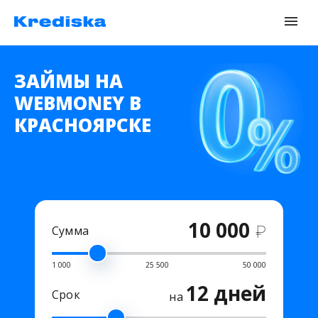
ЗАЙМЫ НА
WEBMONEY В
КРАСНОЯРСКЕ
10 000
₽
Сумма
1 000
25 500
50 000
12 дней
Срок
на