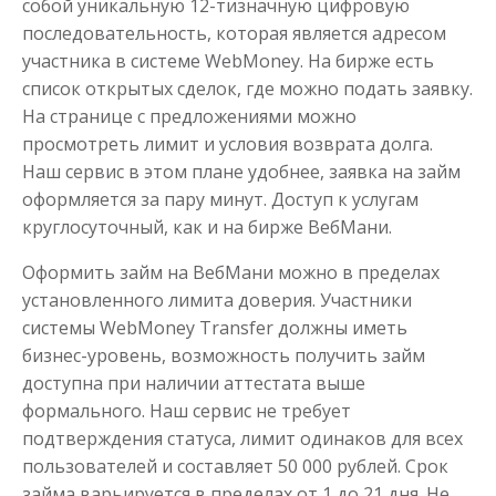
собой уникальную 12-тизначную цифровую
до
50 000
₽
Сумма
последовательность, которая является адресом
от 1
до 21 дня
Срок
участника в системе WebMoney. На бирже есть
Получить
список открытых сделок, где можно подать заявку.
На странице с предложениями можно
просмотреть лимит и условия возврата долга.
Наш сервис в этом плане удобнее, заявка на займ
оформляется за пару минут. Доступ к услугам
круглосуточный, как и на бирже ВебМани.
Оформить займ на ВебМани можно в пределах
установленного лимита доверия. Участники
Деньги до зарплаты
системы WebMoney Transfer должны иметь
бизнес-уровень, возможность получить займ
до
50 000
₽
Сумма
доступна при наличии аттестата выше
от 1
до 21 дня
Срок
формального. Наш сервис не требует
Получить
подтверждения статуса, лимит одинаков для всех
пользователей и составляет 50 000 рублей. Срок
займа варьируется в пределах от 1 до 21 дня. Не