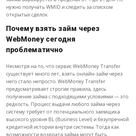
нужно получать WMID и следить за списком
открытых сделок.
Почему взять займ через
Мгновенные займы в
WebMoney сегодня
автоматическом режиме
проблематично
до
50 000
₽
Сумма
Несмотря на то, что сервис WebMoney Transfer
от 1
до 21 дня
Срок
существует много лет, взять онлайн-займ через
Получить
него стало непросто. WebMoney Transfer
предусматривает строгие правила, здесь
получение займа с подходящими условиями — это
редкость. Процесс выдачи любого займа через
систему требует от потенциального заемщика
высокого уровня BL (Business Level) и безупречной
кредитной истории внутри системы. Тогда как
Займ без выяснения
возможности возврата займа могут быть