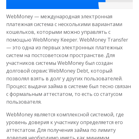
Получить
WebMoney — международная электронная
платежная система с несколькими вариантами
кошельков, которыми можно управлять с
помощью WebMoney Keeper. WebMoney Transfer
— это одна из первых электронных платежных
систем на постсоветском пространстве. Для
участников системы WebMoney был создан
Моментальный займ
долговой сервис WebMoney Debt, который
позволял взять в долг у других пользователей.
Процесс выдачи займа в системе был тесно связан
до
50 000
₽
Сумма
с формальным аттестатом, то есть со статусом
от 1
до 21 дня
Срок
пользователя.
Получить
WebMoney является комплексной системой, где
уровень доверия к участнику определяется его
аттестатом. Для получения займа по лимиту
доверия необходимо иметь как минимум