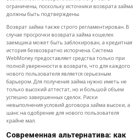
платежеспособности
ограничены, поскольку источники возврата займа
должны быть подтверждены.
до
50 000
₽
Сумма
Возврат займа также строго регламентирован. В
от 1
до 21 дня
Срок
случае просрочки возврата займа кошелек
Получить
заемщика может быть заблокирован, а кредитная
история безвозвратно испорчена. Система
WebMoney предоставляет средства только при
полной уверенности в возврате, что для каждого
нового пользователя является серьезным
барьером. Для получения займа нужно иметь не
только высокий аттестат, но и большой объем
Займ без проверки личности и
успешно завершенных сделок. Риски
деловой репутации
невыполнения условий договора займа высоки, а
шанс на одобрение для нового пользователя
крайне мал.
до
50 000
₽
Сумма
от 1
до 21 дня
Срок
Современная альтернатива: как
Получить