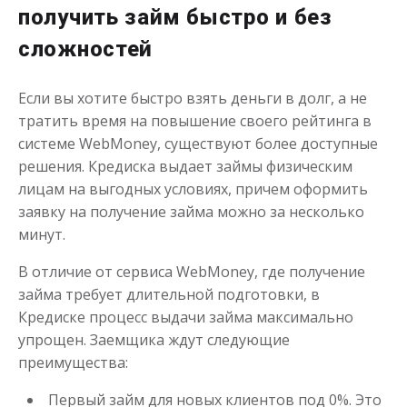
получить займ быстро и без
сложностей
Если вы хотите быстро взять деньги в долг, а не
тратить время на повышение своего рейтинга в
Займ под низкий процент за
системе WebMoney, существуют более доступные
пользование заемными
решения. Кредиска выдает займы физическим
средствами
лицам на выгодных условиях, причем оформить
заявку на получение займа можно за несколько
до
50 000
₽
Сумма
минут.
от 1
до 21 дня
Срок
В отличие от сервиса WebMoney, где получение
Получить
займа требует длительной подготовки, в
Кредиске процесс выдачи займа максимально
упрощен. Заемщика ждут следующие
преимущества:
Первый займ для новых клиентов под 0%. Это