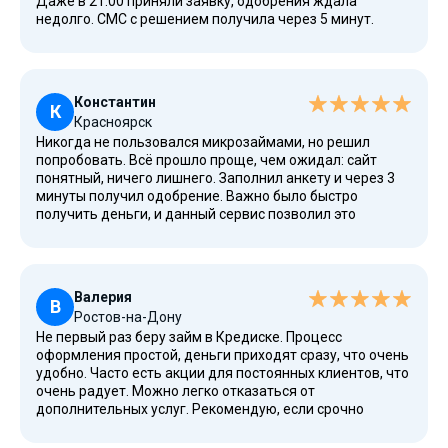
Даже в 21:00 приняли заявку, одобрения ждала
недолго. СМС с решением получила через 5 минут.
Деньги сразу скинули на карту Сбербанка. Больше
ничего не нужно, только отправить заявку, никаких
сложных процедур.
Константин
К
Красноярск
Никогда не пользовался микрозаймами, но решил
попробовать. Всё прошло проще, чем ожидал: сайт
понятный, ничего лишнего. Заполнил анкету и через 3
минуты получил одобрение. Важно было быстро
получить деньги, и данный сервис позволил это
сделать. Никаких претензий, всё четко по договору
займа. Взял 15 000 рублей на 12 дней под 0%, вернул в
срок без проблем.
Валерия
В
Ростов-на-Дону
Не первый раз беру займ в Кредиске. Процесс
оформления простой, деньги приходят сразу, что очень
удобно. Часто есть акции для постоянных клиентов, что
очень радует. Можно легко отказаться от
дополнительных услуг. Рекомендую, если срочно
понадобились деньги и хотите взять в долг быстро.
Сервис работает как часы, получить деньги можно