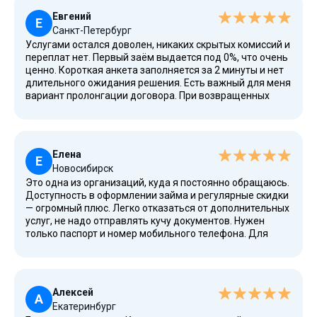
Евгений
Е
Санкт-Петербург
Услугами остался доволен, никаких скрытых комиссий и
переплат нет. Первый заём выдается под 0%, что очень
ценно. Короткая анкета заполняется за 2 минуты и нет
длительного ожидания решения. Есть важный для меня
вариант пролонгации договора. При возвращенных
вовремя средствах предоставляются скидки на
следующие займы, предусмотрена сниженная
процентная ставка.
Елена
Е
Новосибирск
Это одна из организаций, куда я постоянно обращаюсь.
Доступность в оформлении займа и регулярные скидки
— огромный плюс. Легко отказаться от дополнительных
услуг, не надо отправлять кучу документов. Нужен
только паспорт и номер мобильного телефона. Для
меня это лучшее место, когда срочно нужны деньги.
Спасибо вам!
Алексей
А
Екатеринбург