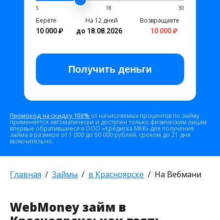
5
18
30
Берёте
На 12 дней
Возвращаете
10 000 ₽
до 18.08.2026
10 000 ₽
Получить
деньги
Промокод на скидку 100%
от начисляемых процентов по займу
применяется автоматически и доступен только физическим лицам
впервые обратившиеся в ООО «Кредиска МКК» для получения
займа в размере от 1 000 до 50 000 рублей, сроком до 21 дня
включительно.
Главная
Займы
в Красноярске
На Вебмани
WebMoney займ в