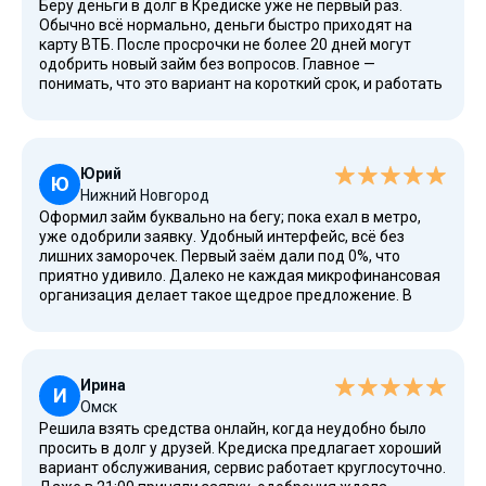
Беру деньги в долг в Кредиске уже не первый раз.
Обычно всё нормально, деньги быстро приходят на
карту ВТБ. После просрочки не более 20 дней могут
одобрить новый займ без вопросов. Главное —
понимать, что это вариант на короткий срок, и работать
над тем, чтобы погасить долг вовремя. В этот раз взял
17 000 рублей на 14 дней, собираюсь вернуть в срок.
Юрий
Ю
Нижний Новгород
Оформил займ буквально на бегу; пока ехал в метро,
уже одобрили заявку. Удобный интерфейс, всё без
лишних заморочек. Первый заём дали под 0%, что
приятно удивило. Далеко не каждая микрофинансовая
организация делает такое щедрое предложение. В
Кредиске есть отличная возможность получить
средства без переплат, пусть это и не долгосрочный
вариант.
Ирина
И
Омск
Решила взять средства онлайн, когда неудобно было
просить в долг у друзей. Кредиска предлагает хороший
вариант обслуживания, сервис работает круглосуточно.