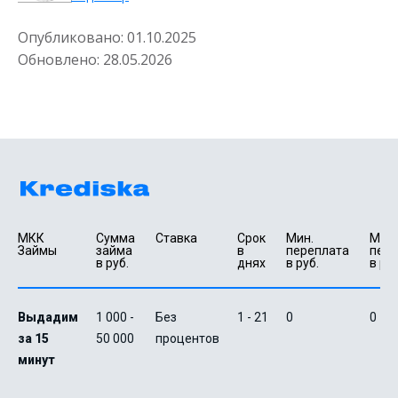
Опубликовано:
01.10.2025
Обновлено:
28.05.2026
МКК 
Сумма 
Ставка
Срок 
Мин. 

Макс.
Займы
займа 
в 
переплата 
пере
в руб.
днях
в руб.
в руб
Выдадим
1 000 -
Без
1 - 21
0
0
за 15
50 000
процентов
минут