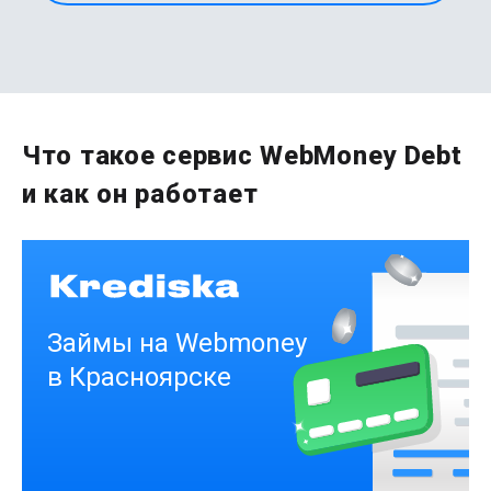
Первый раз без комиссии
до
50 000
₽
Сумма
от 1
до 21 дня
Срок
Что такое сервис WebMoney Debt
Получить
и как он работает
Деньги на здоровье
до
50 000
₽
Сумма
от 1
до 21 дня
Срок