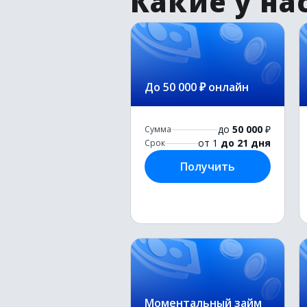
Какие у на
До 50 000 ₽ онлайн
до
50 000
₽
Сумма
от 1
до 21 дня
Срок
Получить
Моментальный займ