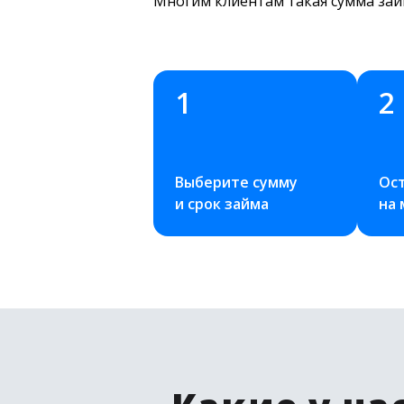
Многим клиентам такая сумма зай
1
2
Выберите сумму 
Ост
и срок займа
на