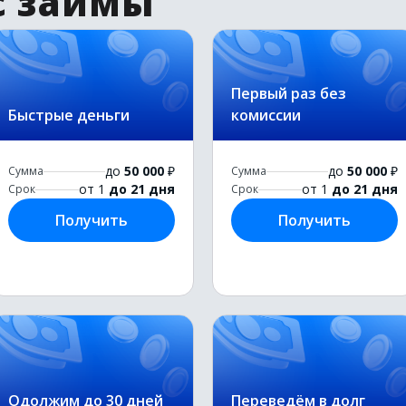
с займы
Первый раз без
Быстрые деньги
комиссии
до
50 000
₽
до
50 000
₽
Сумма
Сумма
от 1
до 21 дня
от 1
до 21 дня
Срок
Срок
Получить
Получить
Одолжим до 30 дней
Переведём в долг