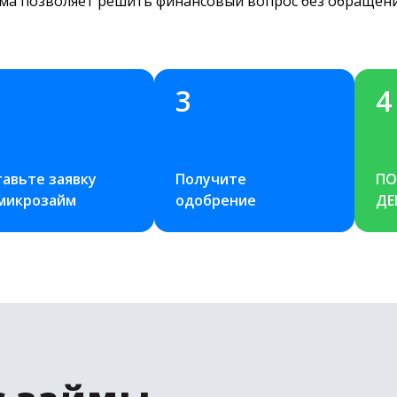
ма позволяет решить финансовый вопрос без обращения
3
4
авьте заявку 
Получите 
ПО
 микрозайм
одобрение
ДЕ