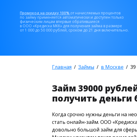
Промокод на скидку 100%
от начисляемых процентов
по займу применяется автоматически и доступен только
физическим лицам впервые обратившиеся
в ООО «Кредиска МКК» для получения займа в размере
от 1 000 до 50 000 рублей, сроком до 21 дня включительно.
Главная
Займы
в Москве
39
Займ 39000 рубле
получить деньги б
Когда срочно нужны деньги на не
стать онлайн-займ. ООО «Кредиска
довольно большой займ для сферы