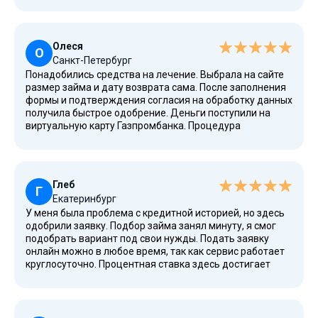
всё работает в режиме онлайн. Заём оформлен за
несколько минут. Погасить заём можно по графику,
который виден в личном кабинете. Выгодные условия и
лояльное отношение к клиентам.
Олеся
О
Санкт-Петербург
Понадобились средства на лечение. Выбрала на сайте
размер займа и дату возврата сама. После заполнения
формы и подтверждения согласия на обработку данных
получила быстрое одобрение. Деньги поступили на
виртуальную карту Газпромбанка. Процедура
получения займа максимально простая. В личном
кабинете есть все условия договора, включая дату
погашения. Никаких лишних вопросов, всё четко.
Глеб
Г
Екатеринбург
У меня была проблема с кредитной историей, но здесь
одобрили заявку. Подбор займа занял минуту, я смог
подобрать вариант под свои нужды. Подать заявку
онлайн можно в любое время, так как сервис работает
круглосуточно. Процентная ставка здесь достигает
0,8% в день, но для экстренного случая это нормально.
Погасил досрочно через личный кабинет на сайте, и так
сэкономил на процентах. Есть рефинансирование и
реструктуризация.