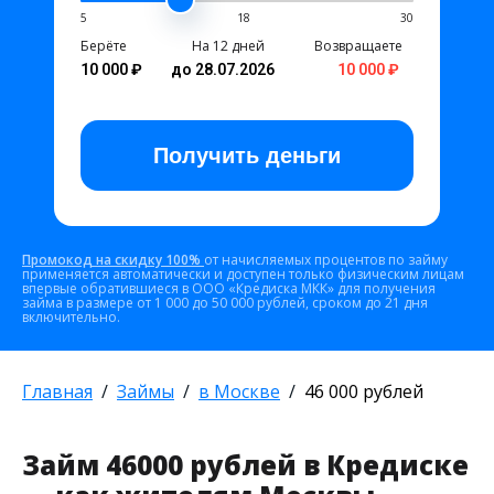
5
18
30
Берёте
На 12 дней
Возвращаете
10 000 ₽
до 28.07.2026
10 000 ₽
Получить
деньги
Промокод на скидку 100%
от начисляемых процентов по займу
применяется автоматически и доступен только физическим лицам
впервые обратившиеся в ООО «Кредиска МКК» для получения
займа в размере от 1 000 до 50 000 рублей, сроком до 21 дня
включительно.
Главная
Займы
в Москве
46 000 рублей
Займ 46000 рублей в Кредиске