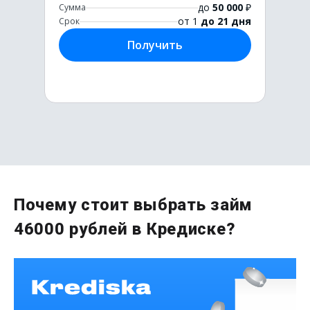
до
50 000
₽
Сумма
от 1
до 21 дня
Срок
Получить
Первый раз без комиссии
Почему стоит выбрать займ
до
50 000
₽
46000 рублей в Кредиске?
Сумма
от 1
до 21 дня
Срок
Получить