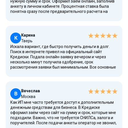
нужную сумму и срок. Оформил заём онлайн, заполнив
анкету в личном кабинете. Процентная ставка была
понятна сразу после предварительного расчета на
калькуляторе. Деньги пришли на карту Тинькофф через
несколько минут после одобрения заявки. Погашение
тоже прошло без проблем, через тот же личный
кабинет с помощью банковской карты. Удобно, что не
Карина
нужно искать отделения МФО и ждать в очередях.
К
Тверь
Искала вариант, где быстро получить деньги в долг.
Поиск в интернете привел на официальный сайт
Кредиски. Подала онлайн-заявку вечером и через
несколько минут получила одобрение, срок
рассмотрения заявки был минимальным. Все основные
условия займа были четко прописаны в договоре.
Перевели деньги на карту Сбербанка. Система простая,
никаких скрытых комиссий. Пользоваться сервисом
удобно через мобильное приложение. Это мой первый
Вячеслав
онлайн-заём, и мне всё понравилось.
В
Москва
Как ИП мне часто требуется доступ к дополнительным
денежным средствам для бизнеса. В Кредиске
оформил заём через сайт на сумму и срок, которые мне
подходили. Важно, что не требуется СНИЛСа, залога и
поручителей. После подачи анкеты оператор не звонил,