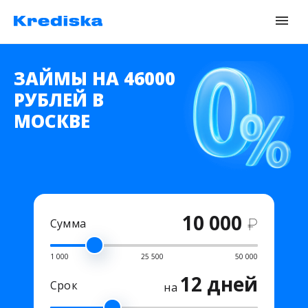
ЗАЙМЫ НА 46000
РУБЛЕЙ В
МОСКВЕ
10 000
₽
Сумма
1 000
25 500
50 000
12 дней
Срок
на