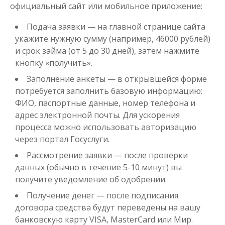
официальный сайт или мобильное приложение:
Деньги до зарплаты
Подача заявки — на главной странице сайта
укажите нужную сумму (например, 46000 рублей)
и срок займа (от 5 до 30 дней), затем нажмите
до
50 000
₽
Сумма
кнопку «получить».
от 1
до 21 дня
Срок
Заполнение анкеты — в открывшейся форме
Получить
потребуется заполнить базовую информацию:
ФИО, паспортные данные, номер телефона и
адрес электронной почты. Для ускорения
процесса можно использовать авторизацию
через портал Госуслуги.
Рассмотрение заявки — после проверки
данных (обычно в течение 5-10 минут) вы
получите уведомление об одобрении.
Получение денег — после подписания
договора средства будут переведены на вашу
банковскую карту VISA, MasterCard или Мир.