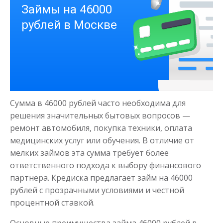
Деньги на здоровье
до
50 000
₽
Сумма
Сумма в 46000 рублей часто необходима для
от 1
до 21 дня
Срок
решения значительных бытовых вопросов —
Получить
ремонт автомобиля, покупка техники, оплата
медицинских услуг или обучения. В отличие от
мелких займов эта сумма требует более
ответственного подхода к выбору финансового
партнера. Кредиска предлагает займ на 46000
рублей с прозрачными условиями и честной
процентной ставкой.
Моментальный займ