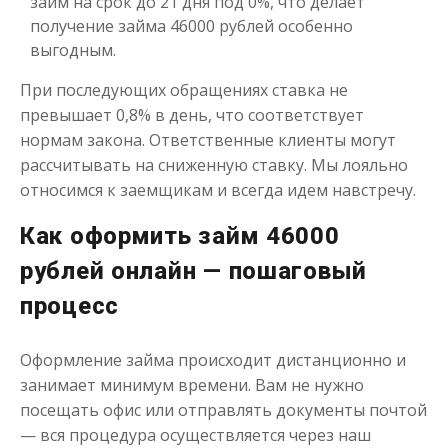
займ на срок до 21 дня под 0%, что делает
получение займа 46000 рублей особенно
выгодным.
При последующих обращениях ставка не
превышает 0,8% в день, что соответствует
нормам закона. Ответственные клиенты могут
рассчитывать на сниженную ставку. Мы лояльно
Переведём в долг
относимся к заемщикам и всегда идем навстречу.
Как оформить займ 46000
до
50 000
₽
Сумма
от 1
до 21 дня
Срок
рублей онлайн — пошаговый
Получить
процесс
Оформление займа происходит дистанционно и
занимает минимум времени. Вам не нужно
посещать офис или отправлять документы почтой
— вся процедура осуществляется через наш