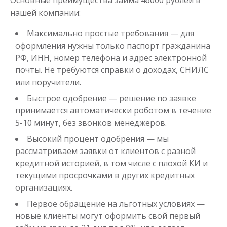
Основные преимущества займа 46000 рублей в
нашей компании:
до
50 000
₽
Сумма
Максимально простые требования — для
от 1
до 21 дня
Срок
оформления нужны только паспорт гражданина
РФ, ИНН, номер телефона и адрес электронной
Получить
почты. Не требуются справки о доходах, СНИЛС
или поручители.
Быстрое одобрение — решение по заявке
принимается автоматически роботом в течение
5-10 минут, без звонков менеджеров.
Высокий процент одобрения — мы
рассматриваем заявки от клиентов с разной
Одолжим до 30 дней
кредитной историей, в том числе с плохой КИ и
текущими просрочками в других кредитных
организациях.
до
50 000
₽
Сумма
от 1
до 30 дня
Срок
Первое обращение на льготных условиях —
новые клиенты могут оформить свой первый
Получить