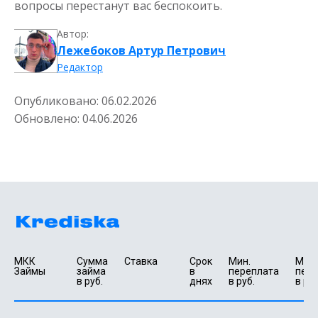
вопросы перестанут вас беспокоить.
Автор:
Лежебоков Артур Петрович
Редактор
Опубликовано:
06.02.2026
Обновлено:
04.06.2026
МКК 
Сумма 
Ставка
Срок 
Мин. 

Макс.
Займы
займа 
в 
переплата 
пере
в руб.
днях
в руб.
в руб