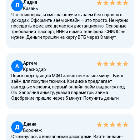
Лидия
Л
Казань
Я пенсионерка, и смогла получить заём без справок о
доходах. Оформить заём онлайн — это просто. Не нужно
посещать офис, всё делается дистанционно. Основные
требования: паспорт, ИНН и номер телефона. СНИЛС не
нужен. Деньги пришли на карту ВТБ через 8 минут
после одобрения. Важно, что в конце срока нет лишних
начислений, если платишь вовремя. Сервис онлайн
доступен круглосуточно, что удобно.
Артем
А
Краснодар
Поиск подходящей МФО занял несколько минут. Взял
заём для покупки техники. Кредиска предлагает
выгодные условия, первый онлайн-займ выдается под
0%. Заполнил анкету, указал параметры займа.
Одобрение пришло через 5 минут. Получить деньги
онлайн можно на любую дебетовую карту. Я выбрал
карту Альфа-Банка. График платежей понятный, в
личном кабинете всё видно.
Диана
Д
Воронеж
Столкнулась с внезапными расходами. Взять онлайн-