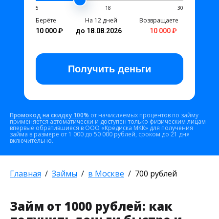
5
18
30
Берёте
На 12 дней
Возвращаете
10 000 ₽
до 18.08.2026
10 000 ₽
Получить
деньги
Промокод на скидку 100%
от начисляемых процентов по займу
применяется автоматически и доступен только физическим лицам
впервые обратившиеся в ООО «Кредиска МКК» для получения
займа в размере от 1 000 до 50 000 рублей, сроком до 21 дня
включительно.
Главная
Займы
в Москве
700 рублей
Займ от 1000 рублей: как