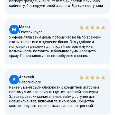
паспорт гражданина РФ, телефон и доступ к личному
кабинету, без поручителей и залога. Деньги поступили
мгновенно на банковский счет после одобрения, а
процентная ставка оказалась низкой, без штрафов при
соблюдении сроков погашения.
Мария
М
Екатеринбург
Я оформляла займ дома, потому что не было времени
ехать в офис или отделение банка. Это удобное и
популярное решение для людей, которым нужна
возможность получить небольшие суммы средств
сразу. Понравилось, что не требуется справок о
доходах, подтверждение заняло несколько минут, а
деньги пришли переводом на банковскую карту.
Алексей
А
Новосибирск
Ранее у меня были сложности с кредитной историей,
поэтому я искал вариант, где нет жесткой проверки.
Здесь проверки минимальные, займ доступен для
новых клиентов, включая пенсионеров. Средства
можно получить наличными или на электронный
кошелек, а условия прозрачные и выгодные, особенно