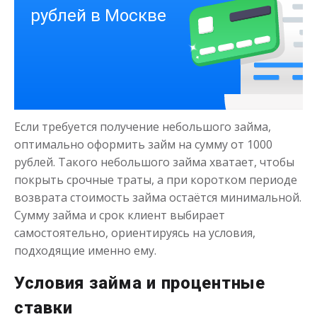
Деньги на здоровье
до
50 000
₽
Сумма
Если требуется получение небольшого займа,
от 1
до 21 дня
Срок
оптимально оформить займ на сумму от 1000
Получить
рублей. Такого небольшого займа хватает, чтобы
покрыть срочные траты, а при коротком периоде
возврата стоимость займа остаётся минимальной.
Сумму займа и срок клиент выбирает
самостоятельно, ориентируясь на условия,
подходящие именно ему.
Условия займа и процентные
Моментальный займ
ставки