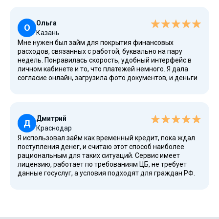
после первого обращения.
Ольга
О
Казань
Мне нужен был займ для покрытия финансовых
расходов, связанных с работой, буквально на пару
недель. Понравилась скорость, удобный интерфейс в
личном кабинете и то, что платежей немного. Я дала
согласие онлайн, загрузила фото документов, и деньги
пришли сразу, без визита в офис.
Дмитрий
Д
Краснодар
Я использовал займ как временный кредит, пока ждал
поступления денег, и считаю этот способ наиболее
рациональным для таких ситуаций. Сервис имеет
лицензию, работает по требованиям ЦБ, не требует
данные госуслуг, а условия подходят для граждан РФ.
Это лучшее решение для тех, кто хочет быстро
получить деньги после обращения, без лишних условий
и долгих ожиданий.