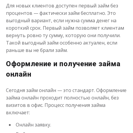
Для новых клиентов доступен первый займ без
процентов — фактически займ бесплатно. Это
выгодный вариант, если нужна сумма денег на
короткий срок. Первый займ позволяет клиентам
вернуть ровно ту сумму, которую они получили.
Такой выгодный займ особенно актуален, если
Переведём в долг
раньше вы не брали займ.
Оформление и получение займа
до
50 000
₽
Сумма
от 1
до 21 дня
Срок
онлайн
Получить
Сегодня займ онлайн — это стандарт. Оформление
займа онлайн проходит полностью онлайн, без
визитов в офис. Процесс получения займа
включает:
Онлайн заявку.