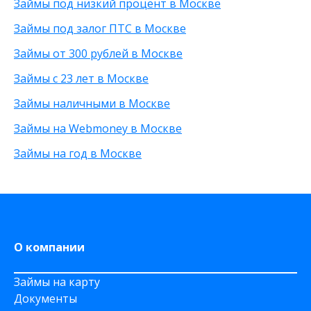
Займы под низкий процент в Москве
Без процентов
25 000 рублей
С высоким одобрением
15 000 рублей
Займы под залог ПТС в Москве
Без залога
30 000 рублей
Займы от 300 рублей в Москве
Без посредников
8 000 рублей
Без посещения офиса
От 500 рублей
Займы с 23 лет в Москве
Без звонков
20 000 рублей
Займы наличными в Москве
Займы на Webmoney в Москве
Займы на год в Москве
О компании
Займы на карту
Документы