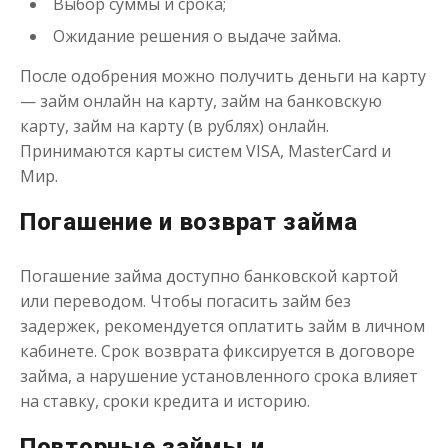
Выбор суммы и срока;
Деньги до зарплаты
Ожидание решения о выдаче займа.
После одобрения можно получить деньги на карту
до
50 000
₽
Сумма
— займ онлайн на карту, займ на банковскую
от 1
до 21 дня
Срок
карту, займ на карту (в рублях) онлайн.
Получить
Принимаются карты систем VISA, MasterCard и
Мир.
Погашение и возврат займа
Погашение займа доступно банковской картой
или переводом. Чтобы погасить займ без
задержек, рекомендуется оплатить займ в личном
кабинете. Срок возврата фиксируется в договоре
займа, а нарушение установленного срока влияет
на ставку, сроки кредита и историю.
Повторные займы и