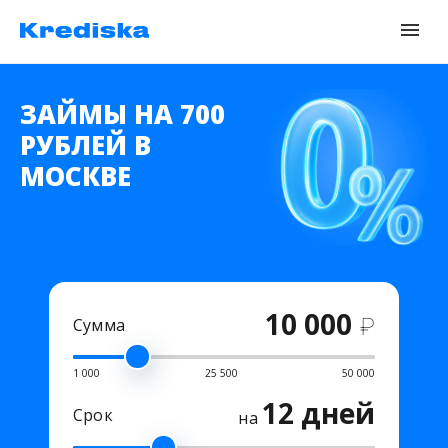
ЗАЙМЫ НА 700
РУБЛЕЙ В
МОСКВЕ
10 000
₽
Сумма
1 000
25 500
50 000
12 дней
Срок
на