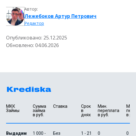
Автор:
Лежебоков Артур Петрович
Редактор
Опубликовано:
25.12.2025
Обновлено:
04.06.2026
МКК 
Сумма 
Ставка
Срок 
Мин. 

Макс.
Займы
займа 
в 
переплата 
пере
в руб.
днях
в руб.
в руб
Выдадим
1 000 -
Без
1 - 21
0
0