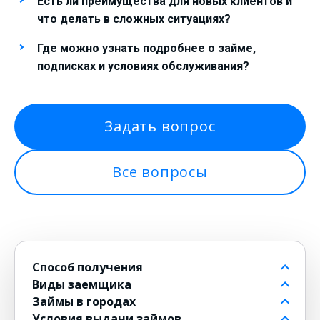
Есть ли преимущества для новых клиентов и
что делать в сложных ситуациях?
Где можно узнать подробнее о займе,
подписках и условиях обслуживания?
Задать вопрос
Все вопросы
Способ получения
Виды заемщика
На банковский счет
Займы в городах
Через контакт
Пенсионерам до 80 лет
Условия выдачи займов
На карту
Для должников
в Москве