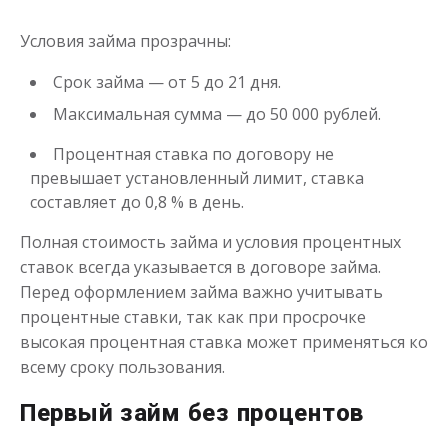
до
50 000
₽
Сумма
Условия займа прозрачны:
от 1
до 21 дня
Срок
Срок займа — от 5 до 21 дня.
Получить
Максимальная сумма — до 50 000 рублей.
Процентная ставка по договору не
превышает установленный лимит, ставка
составляет до 0,8 % в день.
Полная стоимость займа и условия процентных
ставок всегда указывается в договоре займа.
Одолжим до 30 дней
Перед оформлением займа важно учитывать
процентные ставки, так как при просрочке
высокая процентная ставка может применяться ко
до
50 000
₽
Сумма
всему сроку пользования.
от 1
до 30 дня
Срок
Получить
Первый займ без процентов