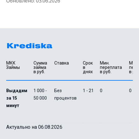
Обновлено:
03.06.2026
МКК 
Сумма 
Ставка
Срок 
Мин. 

Макс.
Займы
займа 
в 
переплата 
пере
в руб.
днях
в руб.
в руб
Выдадим
1 000 -
Без
1 - 21
0
0
за 15
50 000
процентов
минут
Актуально на 06.08.2026