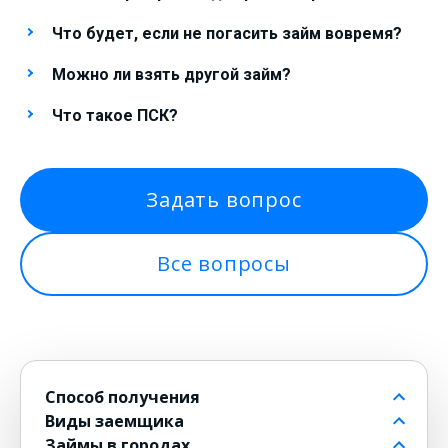
Что будет, если не погасить займ вовремя?
Можно ли взять другой займ?
Что такое ПСК?
Задать вопрос
Все вопросы
Способ получения
Виды заемщика
На банковский счет
Займы в городах
Через контакт
Пенсионерам до 80 лет