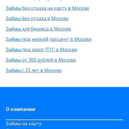
Без фото
200 рублей
Займы без отказа на карту в Москве
Без процентов
25 000 рублей
С высоким одобрением
15 000 рублей
Займы без отказа в Москве
Без залога
30 000 рублей
Займы для бизнеса в Москве
Без посредников
8 000 рублей
Без посещения офиса
От 500 рублей
Займы под низкий процент в Москве
Без звонков
20 000 рублей
Займы под залог ПТС в Москве
Займы от 300 рублей в Москве
Займы с 23 лет в Москве
О компании
Займы на карту