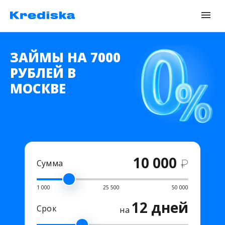
ЗАЙМЫ НА 7000
РУБЛЕЙ В
МОСКВЕ
10 000
₽
Сумма
1 000
25 500
50 000
12 дней
Срок
на