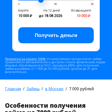
5
18
30
Берёте
На 12 дней
Возвращаете
10 000 ₽
до 18.08.2026
10 000 ₽
Получить
деньги
Промокод на скидку 100%
от начисляемых процентов по займу
применяется автоматически и доступен только физическим лицам
впервые обратившиеся в ООО «Кредиска МКК» для получения
займа в размере от 1 000 до 50 000 рублей, сроком до 21 дня
включительно.
Главная
Займы
в Москве
7 000 рублей
Особенности получения