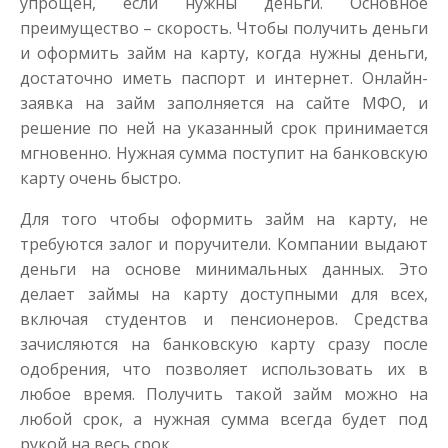
упрощен, если нужны деньги. Основное
Получить
преимущество – скорость. Чтобы получить деньги
и оформить займ на карту, когда нужны деньги,
достаточно иметь паспорт и интернет. Онлайн-
заявка на займ заполняется на сайте МФО, и
решение по ней на указанный срок принимается
мгновенно. Нужная сумма поступит на банковскую
карту очень быстро.
Моментальный займ
Для того чтобы оформить займ на карту, не
требуются залог и поручители. Компании выдают
деньги на основе минимальных данных. Это
до
50 000
₽
Сумма
делает займы на карту доступными для всех,
от 1
до 21 дня
Срок
включая студентов и пенсионеров. Средства
Получить
зачисляются на банковскую карту сразу после
одобрения, что позволяет использовать их в
любое время. Получить такой займ можно на
любой срок, а нужная сумма всегда будет под
рукой на весь срок.