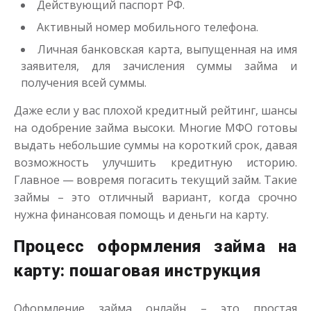
Действующий паспорт РФ.
до
50 000
₽
Сумма
от 1
до 21 дня
Срок
Активный номер мобильного телефона.
Получить
Личная банковская карта, выпущенная на имя
заявителя, для зачисления суммы займа и
получения всей суммы.
Даже если у вас плохой кредитный рейтинг, шансы
на одобрение займа высоки. Многие МФО готовы
выдать небольшие суммы на короткий срок, давая
возможность улучшить кредитную историю.
Главное — вовремя погасить текущий займ. Такие
Деньги до зарплаты
займы – это отличный вариант, когда срочно
нужна финансовая помощь и деньги на карту.
до
50 000
₽
Сумма
от 1
до 21 дня
Срок
Процесс оформления займа на
Получить
карту: пошаговая инструкция
Оформление займа онлайн – это простая