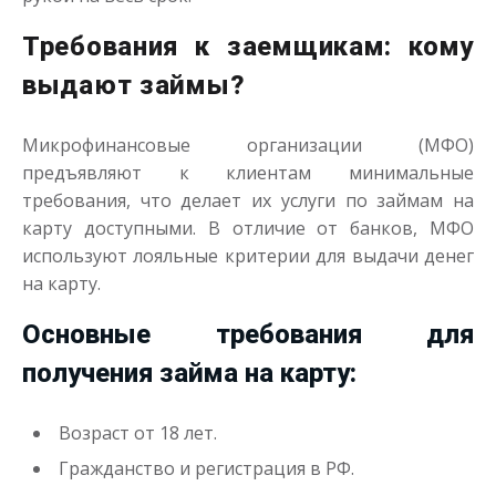
Требования к заемщикам: кому
выдают займы?
Одолжим до 30 дней
Микрофинансовые организации (МФО)
до
50 000
₽
Сумма
предъявляют к клиентам минимальные
от 1
до 30 дня
Срок
требования, что делает их услуги по займам на
Получить
карту доступными. В отличие от банков, МФО
используют лояльные критерии для выдачи денег
на карту.
Основные требования для
получения займа на карту:
Возраст от 18 лет.
Переведём в долг
Гражданство и регистрация в РФ.