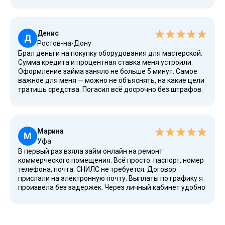
в офис. Условия понятные, статус заявки
отслеживается в личном кабинете.
Денис
Д
Ростов-на-Дону
Брал деньги на покупку оборудования для мастерской.
Сумма кредита и процентная ставка меня устроили.
Оформление займа заняло не больше 5 минут. Самое
важное для меня — можно не объяснять, на какие цели
тратишь средства. Погасил всё досрочно без штрафов.
Рекомендую эту платформу предпринимателям.
Марина
М
Уфа
В первый раз взяла займ онлайн на ремонт
коммерческого помещения. Всё просто: паспорт, номер
телефона, почта. СНИЛС не требуется. Договор
прислали на электронную почту. Выплаты по графику я
произвела без задержек. Через личный кабинет удобно
контролировать остаток долга. Для малого и среднего
бизнеса идеально подходит, отличная альтернатива
банковским кредитам.