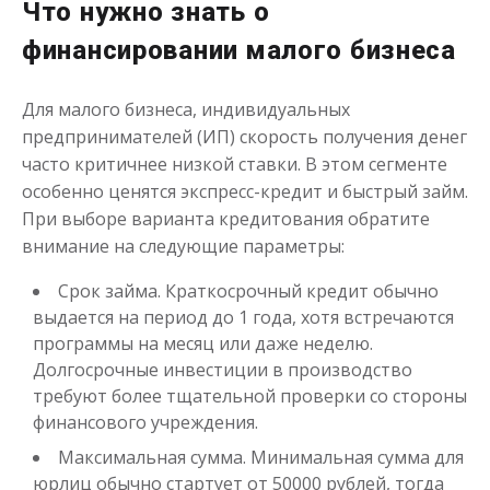
Что нужно знать о
Моментальный займ
финансировании малого бизнеса
до
50 000
₽
Сумма
Для малого бизнеса, индивидуальных
от 1
до 21 дня
Срок
предпринимателей (ИП) скорость получения денег
Получить
часто критичнее низкой ставки. В этом сегменте
особенно ценятся экспресс-кредит и быстрый займ.
При выборе варианта кредитования обратите
внимание на следующие параметры:
Срок займа. Краткосрочный кредит обычно
выдается на период до 1 года, хотя встречаются
программы на месяц или даже неделю.
Долгосрочные инвестиции в производство
Одолжим до 30 дней
требуют более тщательной проверки со стороны
финансового учреждения.
до
50 000
₽
Сумма
Максимальная сумма. Минимальная сумма для
от 1
до 30 дня
Срок
юрлиц обычно стартует от 50000 рублей, тогда