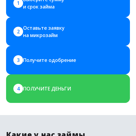
1
и срок займа
Оставьте заявку 
2
на микрозайм
3
Получите одобрение
4
ПОЛУЧИТЕ ДЕНЬГИ
Какие у нас займы