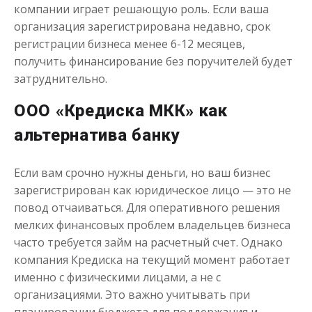
компании играет решающую роль. Если ваша
организация зарегистрирована недавно, срок
регистрации бизнеса менее 6-12 месяцев,
Деньги до зарплаты
получить финансирование без поручителей будет
затруднительно.
до
50 000
₽
Сумма
от 1
до 21 дня
ООО «Кредиска МКК» как
Срок
Получить
альтернатива банку
Если вам срочно нужны деньги, но ваш бизнес
зарегистрирован как юридическое лицо — это не
повод отчаиваться. Для оперативного решения
мелких финансовых проблем владельцев бизнеса
часто требуется займ на расчетный счет. Однако
компания Кредиска на текущий момент работает
именно с физическими лицами, а не с
организациями. Это важно учитывать при