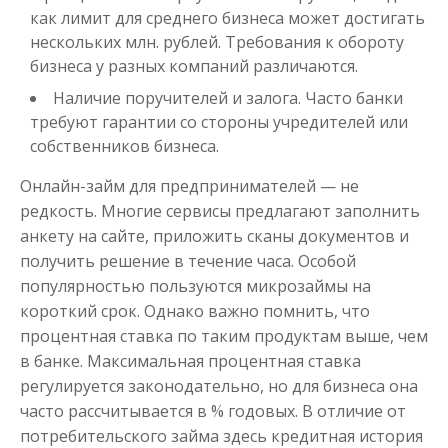
Получить
как лимит для среднего бизнеса может достигать
нескольких млн. рублей. Требования к обороту
бизнеса у разных компаний различаются.
Наличие поручителей и залога. Часто банки
требуют гарантии со стороны учредителей или
собственников бизнеса.
Онлайн-займ для предпринимателей — не
Переведём в долг
редкость. Многие сервисы предлагают заполнить
анкету на сайте, приложить сканы документов и
получить решение в течение часа. Особой
до
50 000
₽
Сумма
популярностью пользуются микрозаймы на
от 1
до 21 дня
Срок
короткий срок. Однако важно помнить, что
Получить
процентная ставка по таким продуктам выше, чем
в банке. Максимальная процентная ставка
регулируется законодательно, но для бизнеса она
часто рассчитывается в % годовых. В отличие от
потребительского займа здесь кредитная история