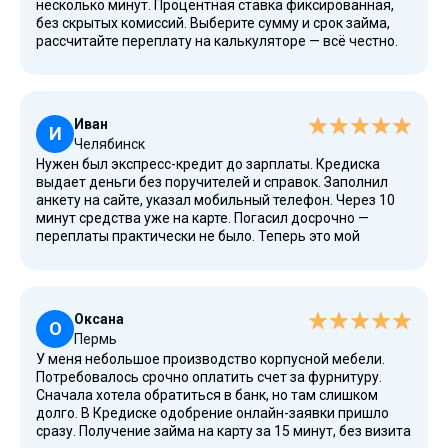
несколько минут. Процентная ставка фиксированная,
без скрытых комиссий. Выберите сумму и срок займа,
рассчитайте переплату на калькуляторе — всё честно.
Срок возврата выбрала 16 дней, платить проценты
пришлось только за фактические дни пользования
деньгами.
Иван
И
Челябинск
Нужен был экспресс-кредит до зарплаты. Кредиска
выдает деньги без поручителей и справок. Заполнил
анкету на сайте, указал мобильный телефон. Через 10
минут средства уже на карте. Погасил досрочно —
переплаты практически не было. Теперь это мой
основной помощник в экстренных ситуациях.
Оксана
О
Пермь
У меня небольшое производство корпусной мебели.
Потребовалось срочно оплатить счет за фурнитуру.
Сначала хотела обратиться в банк, но там слишком
долго. В Кредиске одобрение онлайн-заявки пришло
сразу. Получение займа на карту за 15 минут, без визита