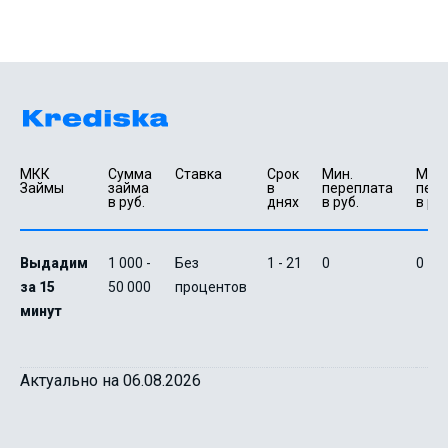
МКК 
Сумма 
Ставка
Срок 
Мин. 

Макс.
Займы
займа 
в 
переплата 
пере
в руб.
днях
в руб.
в руб
Выдадим
1 000 -
Без
1 - 21
0
0
за 15
50 000
процентов
минут
Актуально на 06.08.2026