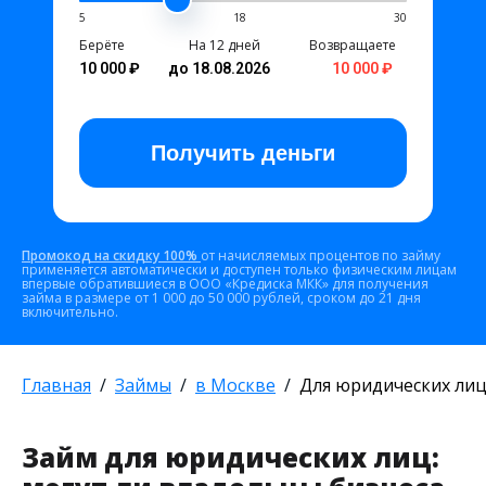
5
18
30
Берёте
На 12 дней
Возвращаете
10 000 ₽
до 18.08.2026
10 000 ₽
Получить
деньги
Промокод на скидку 100%
от начисляемых процентов по займу
применяется автоматически и доступен только физическим лицам
впервые обратившиеся в ООО «Кредиска МКК» для получения
займа в размере от 1 000 до 50 000 рублей, сроком до 21 дня
включительно.
Главная
Займы
в Москве
Для юридических ли
Займ для юридических лиц: