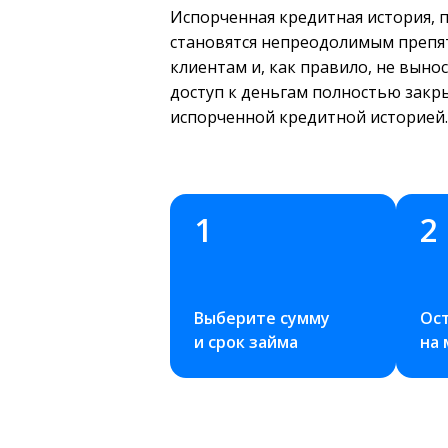
Испорченная кредитная история, 
становятся непреодолимым препят
клиентам и, как правило, не выно
доступ к деньгам полностью закр
испорченной кредитной историей.
1
2
Выберите сумму 
Ост
и срок займа
на