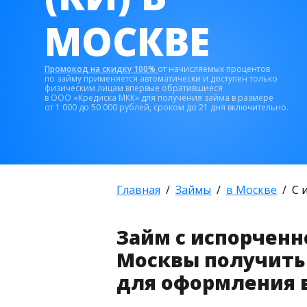
МОСКВЕ
Промокод на скидку 100%
от начисляемых процентов
по займу применяется автоматически и доступен только
физическим лицам впервые обратившиеся
в ООО «Кредиска МКК» для получения займа в размере
от 1 000 до 50 000 рублей, сроком до 21 дня включительно.
Главная
Займы
в Москве
С 
Займ с испорчен
Москвы получить 
для оформления 