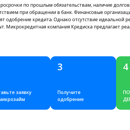
просрочки по прошлым обязательствам, наличие долгов 
ствием при обращении в банк. Финансовые организаци
сят одобрение кредита. Однако отсутствие идеальной р
ыт. Микрокредитная компания Кредиска предлагает реа
3
4
авьте заявку 
Получите 
ПО
 микрозайм
одобрение
ДЕ