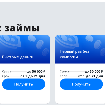
с займы
Первый раз без
Быстрые деньги
комиссии
до
50 000
₽
до
50 000
₽
Сумма
Сумма
от 1
до 21 дня
от 1
до 21 дня
Срок
Срок
Получить
Получить