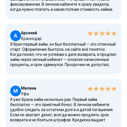
фиксированная. В личном кабинете я сразу увидела,
когда нужно платить и какая полная стоимость займа.
Погасила досрочно, переплата оказалась меньше, чем
я рассчитывала. В следующий раз буду обращаться
снова.
Арсений
А
Краснодар
Я брал первый займ, он был бесплатный — это отличный
старт. Оформление быстрое, на сайте всё понятно.
Когда понял, что не успеваю к дате возврата, я продлил
займ через личный кабинет — оплатил начисленные
проценты, и срок сдвинулся. Просрочки не допустил,
кредитная история осталась чистой. Буду брать
повторные займы при необходимости.
Милана
М
Уфа
Я уже брала займ несколько раз. Первый займ
бесплатно — это приятный бонус. В личном кабинете
удобно следить за остатком долга и датой погашения.
Если не хватает денег, всегда можно продлить срок
возврата и не бояться штрафов. Кредиска выдает
займы быстро, без залога и поручителей. Для меня это