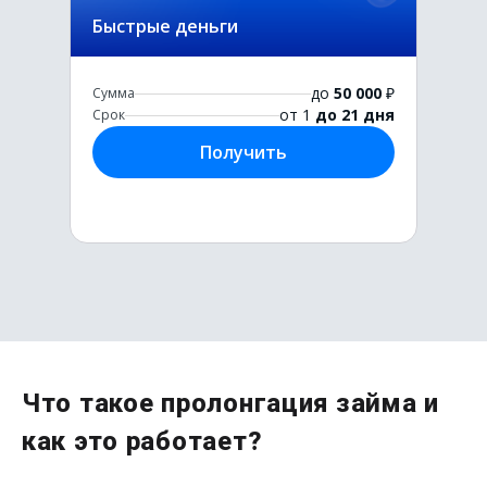
Быстрые деньги
до
50 000
₽
Сумма
от 1
до 21 дня
Срок
Получить
Первый раз без комиссии
Что такое пролонгация займа и
до
50 000
₽
как это работает?
Сумма
от 1
до 21 дня
Срок