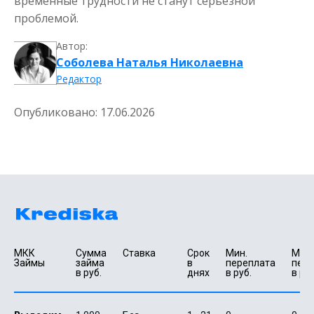
временные трудности не станут серьезной
проблемой.
Автор:
Соболева Наталья Николаевна
Редактор
Опубликовано:
17.06.2026
МКК 
Сумма 
Ставка
Срок 
Мин. 

Макс.
Займы
займа 
в 
переплата 
пере
в руб.
днях
в руб.
в руб