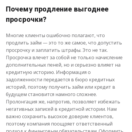
Почему продление выгоднее
просрочки?
Многие клиенты ошибочно полагают, что
Деньги до зарплаты
продлить займ — это то же самое, что допустить
просрочку и заплатить штрафы. Это не так.
до
50 000
₽
Сумма
Просрочка влечет за собой не только начисление
от 1
до 21 дня
Срок
дополнительных пеней, но и серьезно влияет на
Получить
кредитную историю. Информация о
задолженности передается в бюро кредитных
историй, поэтому получить займ или кредит в
будущем становится намного сложнее.
Пролонгация же, напротив, позволяет избежать
негативных записей в кредитной истории. Нам
важно сохранить высокое доверие клиентов,
поэтому компания поощряет ответственный
подход к финансовым обязательствам. Оформить