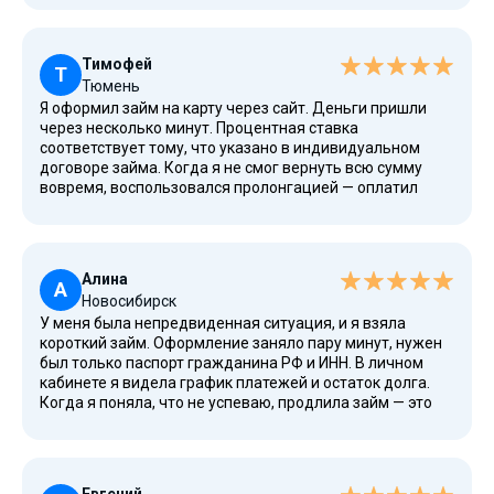
лучший вариант, когда нужно покрыть мелкие расходы.
Тимофей
Т
Тюмень
Я оформил займ на карту через сайт. Деньги пришли
через несколько минут. Процентная ставка
соответствует тому, что указано в индивидуальном
договоре займа. Когда я не смог вернуть всю сумму
вовремя, воспользовался пролонгацией — оплатил
проценты и перенес дату. Просроченной
задолженности не возникло, и кредитная история не
пострадала. Очень удобный сервис.
Алина
А
Новосибирск
У меня была непредвиденная ситуация, и я взяла
короткий займ. Оформление заняло пару минут, нужен
был только паспорт гражданина РФ и ИНН. В личном
кабинете я видела график платежей и остаток долга.
Когда я поняла, что не успеваю, продлила займ — это
помогло избежать просрочки. Теперь знаю, куда
обратиться в следующий раз.