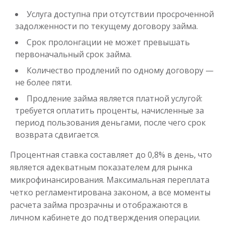
до
50 000
₽
Сумма
от 1
до 30 дня
Срок
Услуга доступна при отсутствии просроченной
задолженности по текущему договору займа.
Получить
Срок пролонгации не может превышать
первоначальный срок займа.
Количество продлений по одному договору —
не более пяти.
Продление займа является платной услугой:
требуется оплатить проценты, начисленные за
период пользования деньгами, после чего срок
Переведём в долг
возврата сдвигается.
Процентная ставка составляет до 0,8% в день, что
до
50 000
₽
Сумма
является адекватным показателем для рынка
от 1
до 21 дня
Срок
микрофинансирования. Максимальная переплата
Получить
четко регламентирована законом, а все моменты
расчета займа прозрачны и отображаются в
личном кабинете до подтверждения операции.