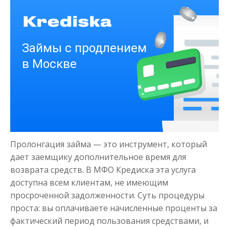
Получить
Деньги на здоровье
до
50 000
₽
Сумма
Пролонгация займа — это инструмент, который
от 1
до 21 дня
Срок
дает заемщику дополнительное время для
Получить
возврата средств. В МФО Кредиска эта услуга
доступна всем клиентам, не имеющим
просроченной задолженности. Суть процедуры
проста: вы оплачиваете начисленные проценты за
фактический период пользования средствами, и