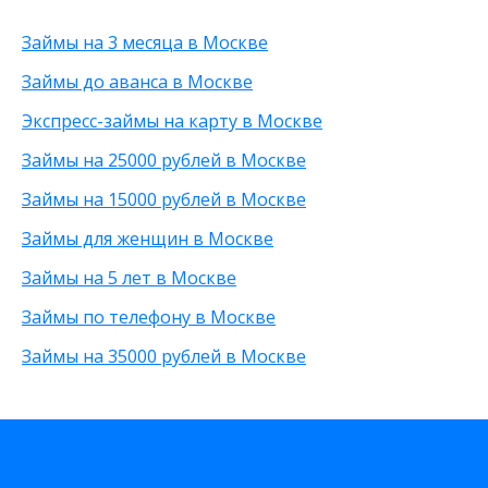
С 70 лет
Без трудоустройства
Под низкий процент
60 000 рублей
Займы на 3 месяца в Москве
Для погашения задолженности
Без указания работы
80 000 рублей
С временной регистрацией
90 000 рублей
Займы до аванса в Москве
Без фото
200 рублей
Экспресс-займы на карту в Москве
Без процентов
25 000 рублей
С высоким одобрением
15 000 рублей
Займы на 25000 рублей в Москве
Без залога
30 000 рублей
Займы на 15000 рублей в Москве
Без посредников
8 000 рублей
Без посещения офиса
От 500 рублей
Займы для женщин в Москве
Без звонков
20 000 рублей
Займы на 5 лет в Москве
Займы по телефону в Москве
Займы на 35000 рублей в Москве