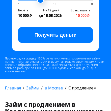
5
18
30
Берёте
На 12 дней
Возвращаете
10 000 ₽
до 18.08.2026
10 000 ₽
Получить
деньги
Промокод на скидку 100%
от начисляемых процентов по займу
применяется автоматически и доступен только физическим лицам
впервые обратившиеся в ООО «Кредиска МКК» для получения
займа в размере от 1 000 до 50 000 рублей, сроком до 21 дня
включительно.
Главная
Займы
в Москве
С продлением
Займ с продлением в