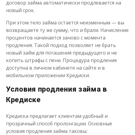
договор займа автоматически продлевается на
новый срок.
Моментальный займ
При этом тело займа остается неизменным — вы
возвращаете ту же сумму, что и брали. Начисление
процентов начинается заново с момента
до
50 000
₽
Сумма
продления. Такой подход позволяет не брать
от 1
до 21 дня
Срок
новый займ для погашения предыдущего и не
Получить
копить штрафы с пени. Процедура продления
доступна в личном кабинете на сайте и в
мобильном приложении Кредиски.
Условия продления займа в
Кредиске
Кредиска предлагает клиентам удобный и
Одолжим до 30 дней
прозрачный способ пролонгации. Основные
условия продления займа таковы: