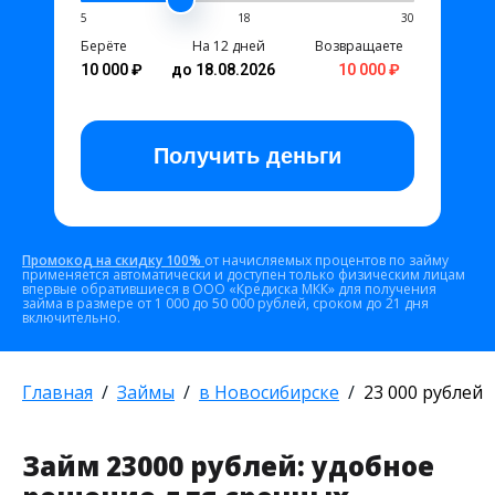
5
18
30
Берёте
На 12 дней
Возвращаете
10 000 ₽
до 18.08.2026
10 000 ₽
Получить
деньги
Промокод на скидку 100%
от начисляемых процентов по займу
применяется автоматически и доступен только физическим лицам
впервые обратившиеся в ООО «Кредиска МКК» для получения
займа в размере от 1 000 до 50 000 рублей, сроком до 21 дня
включительно.
Главная
Займы
в Новосибирске
23 000 рублей
Займ 23000 рублей: удобное