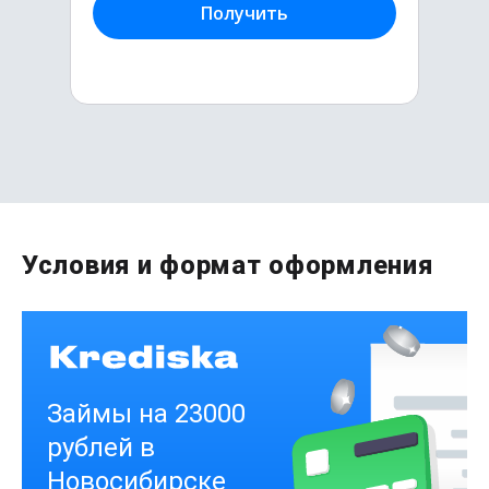
Получить
Первый раз без комиссии
Условия и формат оформления
до
50 000
₽
Сумма
от 1
до 21 дня
Срок
Получить