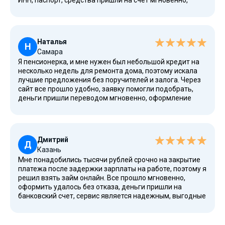
ИНН, паспорт, средства пришли на счет мгновенно,
выдают честно, процентная ставка адекватная, даже
при плохой кредитной истории и низком доходе
решение было одобрено, сервис является удобным,
соблюдается конфиденциальность, информация
Наталья
внесена в реестр ЦБ.
Н
Самара
Я пенсионерка, и мне нужен был небольшой кредит на
несколько недель для ремонта дома, поэтому искала
лучшие предложения без поручителей и залога. Через
сайт все прошло удобно, заявку помогли подобрать,
деньги пришли переводом мгновенно, оформление
заняло меньше часа, процентная ставка понятная, есть
акции, погашение с ежемесячным графиком, сервис
проверен, подходит для граждан России, даже если
возраст и кредитный рейтинг не идеальный.
Дмитрий
Д
Казань
Мне понадобились тысячи рублей срочно на закрытие
платежа после задержки зарплаты на работе, поэтому я
решил взять займ онлайн. Все прошло мгновенно,
оформить удалось без отказа, деньги пришли на
банковский счет, сервис является надежным, выгодные
условия, процентная ставка прозрачная, есть
долгосрочные варианты, возможен экспресс-формат,
поддержка отвечает круглосуточно, соблюдаются