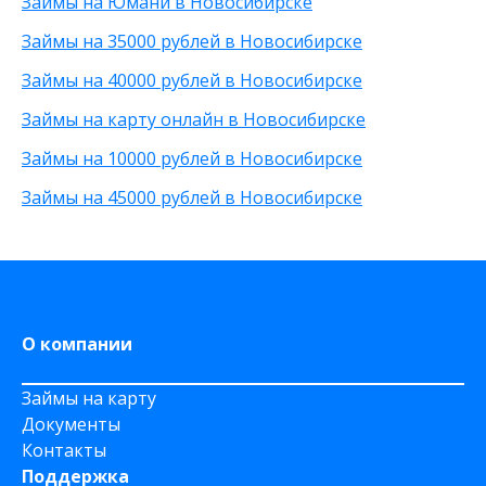
Займы на Юмани в Новосибирске
По телефону
С высоким одобрением
30 000 рублей
Займы на 35000 рублей в Новосибирске
Через Телеграм
Без залога
8 000 рублей
На Webmoney
Без посредников
500 рублей
Займы на 40000 рублей в Новосибирске
Через Золотую Корону
Без посещения офиса
20 000 рублей
Займы на карту онлайн в Новосибирске
На карту круглосуточно
Без звонков
Через приложение
Займы на 10000 рублей в Новосибирске
На карту Моментум
Займы на 45000 рублей в Новосибирске
Не выходя из дома
на Яндекс деньги
На дому срочно
На Сберкнижку
О компании
Займы на карту
Документы
Контакты
Поддержка