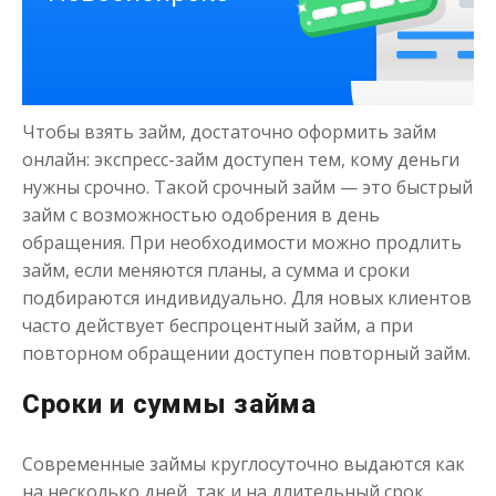
Деньги на здоровье
Чтобы взять займ, достаточно оформить займ
до
50 000
₽
Сумма
онлайн: экспресс-займ доступен тем, кому деньги
от 1
до 21 дня
Срок
нужны срочно. Такой срочный займ — это быстрый
займ с возможностью одобрения в день
Получить
обращения. При необходимости можно продлить
займ, если меняются планы, а сумма и сроки
подбираются индивидуально. Для новых клиентов
часто действует беспроцентный займ, а при
повторном обращении доступен повторный займ.
Сроки и суммы займа
Моментальный займ
Современные займы круглосуточно выдаются как
на несколько дней, так и на длительный срок.