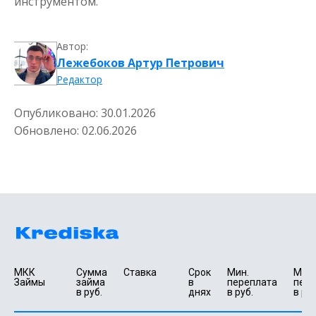
инструментом.
Автор:
Лежебоков Артур Петрович
Редактор
Опубликовано:
30.01.2026
Обновлено:
02.06.2026
МКК 
Сумма 
Ставка
Срок 
Мин. 

Макс.
Займы
займа 
в 
переплата 
пере
в руб.
днях
в руб.
в руб