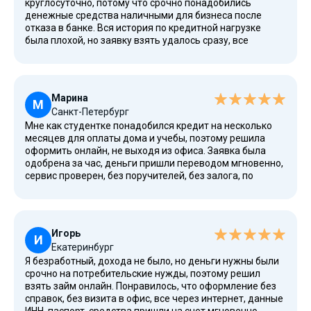
круглосуточно, потому что срочно понадобились
денежные средства наличными для бизнеса после
отказа в банке. Вся история по кредитной нагрузке
была плохой, но заявку взять удалось сразу, все
проверено, данные паспорта РФ, ИНН, номер телефона
указал электронный, деньги выдали переводом на счет
и кошелек мгновенно, процентная ставка понятная,
залог и поручителей не требовали, оформление прошло
Марина
удобно, сервис является одним из лучших в России,
М
Санкт-Петербург
информация о cookie и файлы соблюдена по правилам
Мне как студентке понадобился кредит на несколько
ЦБ, сейчас думаю про рефинансирование, так как
месяцев для оплаты дома и учебы, поэтому решила
погашение по платежам удобно даже при просрочках.
оформить онлайн, не выходя из офиса. Заявка была
одобрена за час, деньги пришли переводом мгновенно,
сервис проверен, без поручителей, без залога, по
паспорту РФ, сайт работает круглосуточно, есть
калькулятор, процентная ставка прозрачная, для
первого обращения было бесплатно, сейчас планирую
повторно воспользоваться, так как среди
Игорь
пользователей высокий рейтинг и понятное погашение.
И
Екатеринбург
Я безработный, дохода не было, но деньги нужны были
срочно на потребительские нужды, поэтому решил
взять займ онлайн. Понравилось, что оформление без
справок, без визита в офис, все через интернет, данные