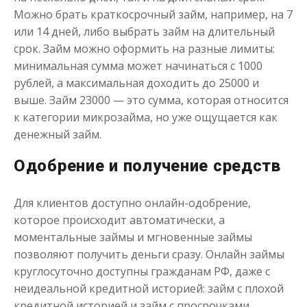
до
50 000
₽
Сумма
Можно брать краткосрочный займ, например, на 7
от 1
до 21 дня
Срок
или 14 дней, либо выбрать займ на длительный
Получить
срок. Займ можно оформить на разные лимиты:
минимальная сумма может начинаться с 1000
рублей, а максимальная доходить до 25000 и
выше. Займ 23000 — это сумма, которая относится
к категории микрозайма, но уже ощущается как
денежный займ.
Одобрение и получение средств
Одолжим до 30 дней
Для клиентов доступно онлайн-одобрение,
которое происходит автоматически, а
до
50 000
₽
Сумма
от 1
до 30 дня
Срок
моментальные займы и мгновенные займы
позволяют получить деньги сразу. Онлайн займы
Получить
круглосуточно доступны гражданам РФ, даже с
неидеальной кредитной историей: займ с плохой
кредитной историей и займ с просрочками