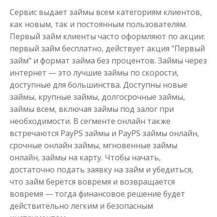
Сервис выдает займы всем категориям клиентов,
как новым, так и постоянным пользователям.
до
50 000
₽
Сумма
Первый займ клиенты часто оформляют по акции:
от 1
до 21 дня
Срок
первый займ бесплатно, действует акция "Первый
Получить
займ" и формат займа без процентов. Займы через
интернет — это лучшие займы по скорости,
доступные для большинства. Доступны новые
займы, крупные займы, долгосрочные займы,
займы всем, включая займы под залог при
необходимости. В сегменте онлайн также
встречаются PayPS займы и PayPS займы онлайн,
срочные онлайн займы, мгновенные займы
онлайн, займы на карту. Чтобы начать,
достаточно подать заявку на займ и убедиться,
что займ берется вовремя и возвращается
вовремя — тогда финансовое решение будет
действительно легким и безопасным