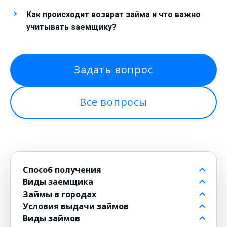
Как происходит возврат займа и что важно
учитывать заемщику?
Задать вопрос
Все вопросы
Способ получения
Виды заемщика
На банковский счет
Займы в городах
Через контакт
Пенсионерам до 80 лет
Условия выдачи займов
На карту
Для должников
в Москве
Виды займов
на Киви
Безработным
в Санкт-Петербурге
Бесплатные