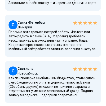
Заполните онлайн-заявку — и через час деньги на карте.
Скорость зачисления поразила! После погашения сразу
подать повторно могу. Максимальная простота без
лишних подписок. Рекомендую всем, кто хочет быстро
решить финансовые вопросы. Оценивайте свои силы
Санкт-Петербург
перед оформлением кредитования. Права здесь
С
Дмитрий
уважают.
Поломка авто грозила потерей работы. Ипотека или
автокредиты в банке (ВТБ, Сбербанк) требовали
несколько недель ожидания и кучу справок. Нашел
Кредиска через полезные отзывы в интернете.
Мобильный сайт работает отлично, заполнил анкету за
5 минут. Необходимые средства получил на счет в
течение часа. Погасил досрочно без штрафов. Служба
поддержки всегда на связи, объяснили условия
возврата. Хорошая альтернатива крупным кредитам,
Светлана
особенно в момент острой необходимости. Советую
С
Новосибирск
внимательно читать договор.
Как пенсионерка с небольшим бюджетом, столкнулась
с необходимостью оплаты дорогих лекарств. Банки
(Сбербанк, другие) отказали по причине возраста и
отсутствия зп, у меня не официальный доход. Подала
заявку в Кредиска — одобрили оперативно!
Микрокредит на небольшую сумму (15 тыс рублей)
получила весьма быстро. Процедура погашения через