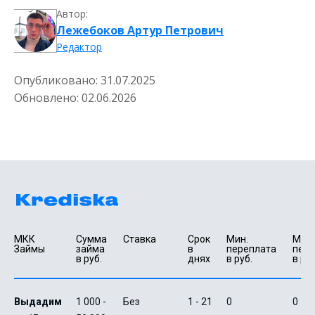
Автор:
Лежебоков Артур Петрович
Редактор
Опубликовано:
31.07.2025
Обновлено:
02.06.2026
МКК 
Сумма 
Ставка
Срок 
Мин. 

Макс.
Займы
займа 
в 
переплата 
пере
в руб.
днях
в руб.
в руб
Выдадим
1 000 -
Без
1 - 21
0
0