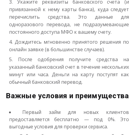
Укажите реквизиты банковского счета (и
привязанной к нему карты банка), куда следует
перечислить средства. Это данные для
одноразового перевода, не подразумевающие
постоянного доступа МФО к вашему счету.
Переведём в долг
Дождитесь мгновенно принятого решения по
онлайн заявке (в большинстве случаев).
до
50 000
₽
Сумма
После одобрения получите средства на
от 1
до 21 дня
Срок
указанный банковский счет в течение нескольких
Получить
минут или часа. Деньги на карту поступят как
обычный банковский перевод.
Важные условия и преимущества
Первый займ для новых клиентов
предоставляется бесплатно — под 0%. Это
выгодные условия для проверки сервиса.
Деньги до зарплаты