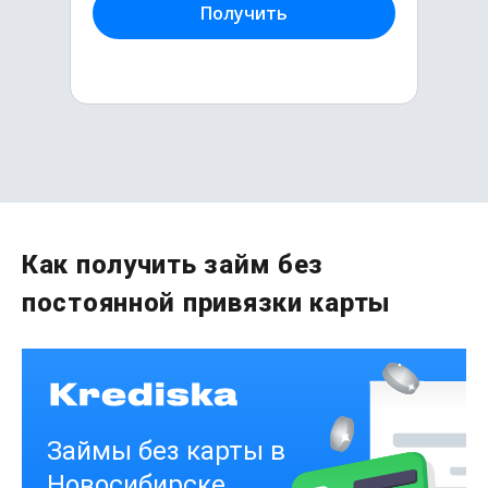
Получить
Первый раз без комиссии
Как получить займ без
до
50 000
₽
постоянной привязки карты
Сумма
от 1
до 21 дня
Срок
Получить