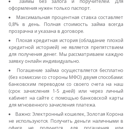
Займы без залога и поручителей. Для
оформления нужен только паспорт.
до
50 000
₽
Сумма
Максимальная процентная ставка составляет
от 1
до 21 дня
Срок
0,8% в день. Полная стоимость займа всегда
прозрачна и указана в договоре.
Получить
Плохая кредитная история (обладание плохой
кредитной историей) не является препятствием
для получения денег. Мы рассматриваем каждую
заявку онлайн индивидуально.
Погашение займа осуществляется бесплатно
(без комиссии со стороны МФО) двумя способами:
банковским переводом со своего счета на наш
(срок зачисления 1-5 дней) или через личный
кабинет на сайте с помощью банковской карты
для мгновенного зачисления платежа.
Важно: Электронный кошелек, Золотая Корона
не используются. Получить деньги наличными в
офисе не получится, для погашения или