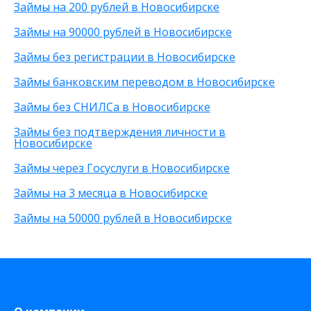
Займы на 200 рублей в Новосибирске
На карту ВТБ
Без указания работы
80 000 рублей
На мобильный телефон
С временной регистрацией
90 000 рублей
Займы на 90000 рублей в Новосибирске
На неименную карту
Без фото
200 рублей
Займы без регистрации в Новосибирске
На виртуальную карту
Без подтверждения личности
25 000 рублей
На зарплатную карту
Без процентов
15 000 рублей
Займы банковским переводом в Новосибирске
По телефону
С высоким одобрением
30 000 рублей
Займы без СНИЛСа в Новосибирске
Через Телеграм
Без залога
8 000 рублей
На Webmoney
Без посредников
500 рублей
Займы без подтверждения личности в
Через Золотую Корону
Без посещения офиса
20 000 рублей
Новосибирске
На карту круглосуточно
Без звонков
Займы через Госуслуги в Новосибирске
Через приложение
На карту Моментум
Займы на 3 месяца в Новосибирске
Не выходя из дома
Займы на 50000 рублей в Новосибирске
на Яндекс деньги
На дому срочно
На Сберкнижку