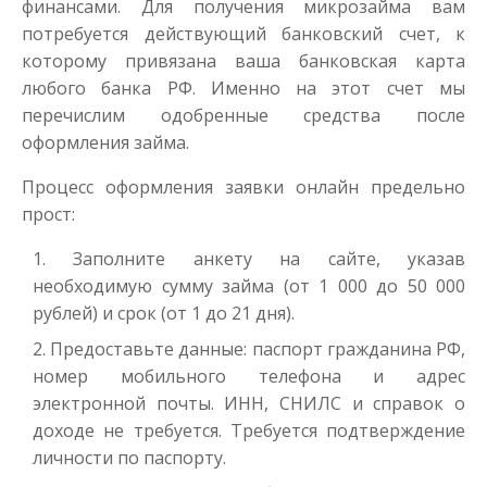
финансами. Для получения микрозайма вам
до
50 000
₽
Сумма
от 1
до 21 дня
Срок
потребуется действующий банковский счет, к
которому привязана ваша банковская карта
Получить
любого банка РФ. Именно на этот счет мы
перечислим одобренные средства после
оформления займа.
Процесс оформления заявки онлайн предельно
прост:
Заполните анкету на сайте, указав
Одолжим до 30 дней
необходимую сумму займа (от 1 000 до 50 000
рублей) и срок (от 1 до 21 дня).
Предоставьте данные: паспорт гражданина РФ,
до
50 000
₽
Сумма
от 1
до 30 дня
Срок
номер мобильного телефона и адрес
электронной почты. ИНН, СНИЛС и справок о
Получить
доходе не требуется. Требуется подтверждение
личности по паспорту.