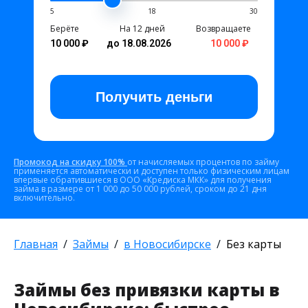
5
18
30
Берёте
На 12 дней
Возвращаете
10 000 ₽
до 18.08.2026
10 000 ₽
Получить
деньги
Промокод на скидку 100%
от начисляемых процентов по займу
применяется автоматически и доступен только физическим лицам
впервые обратившиеся в ООО «Кредиска МКК» для получения
займа в размере от 1 000 до 50 000 рублей, сроком до 21 дня
включительно.
Главная
Займы
в Новосибирске
Без карты
Займы без привязки карты в