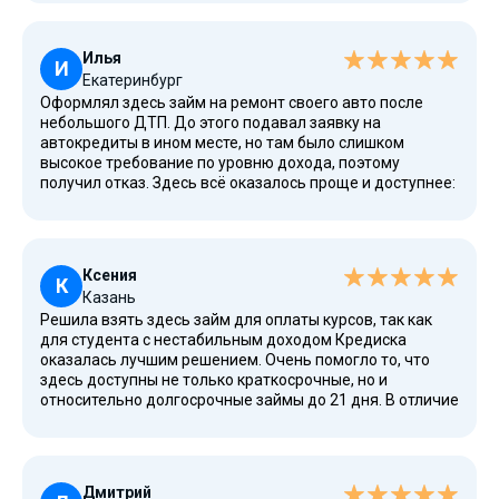
встроенного калькулятора заранее рассчитала сумму
погашения, чтобы не было проблем с задолженностью.
Очень удобно, что в личном кабинете доступны все
Илья
документы и файлы, связанные с займом. Также
И
Екатеринбург
приходят смс с напоминаниями о сроках оплаты. В
Оформлял здесь займ на ремонт своего авто после
общем, Кредиска — это про комфорт и удобство!
небольшого ДТП. До этого подавал заявку на
автокредиты в ином месте, но там было слишком
высокое требование по уровню дохода, поэтому
получил отказ. Здесь всё оказалось проще и доступнее:
понадобился только паспорт, никаких сложностей с
документами. Заполнил анкету прямо на сайте, и займ
одобрили практически сразу, без проверки моей
кредитной истории. Очень понравилось, что даже в
Ксения
случае возникновения проблем с оплатой доступна
К
Казань
реструктуризация долга. Считаю это одним из главных
Решила взять здесь займ для оплаты курсов, так как
преимуществ компании.
для студента с нестабильным доходом Кредиска
оказалась лучшим решением. Очень помогло то, что
здесь доступны не только краткосрочные, но и
относительно долгосрочные займы до 21 дня. В отличие
от других сервисов, компания не пытается навязать
платные подписки и дополнительные услуги, всё
прозрачно и понятно сразу. Отдельно порадовало, что
не нужно было отправлять фото для подтверждения
Дмитрий