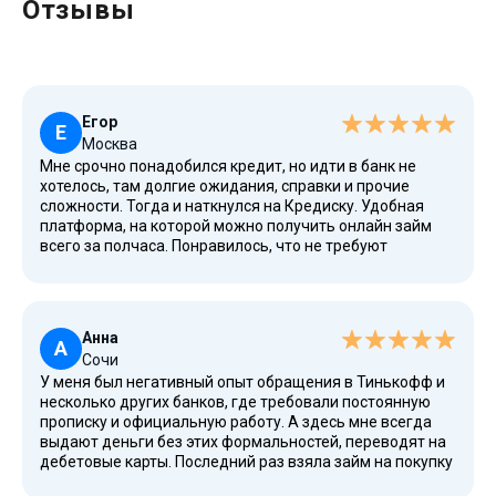
Отзывы
Егор
Е
Москва
Мне срочно понадобился кредит, но идти в банк не
хотелось, там долгие ожидания, справки и прочие
сложности. Тогда и наткнулся на Кредиску. Удобная
платформа, на которой можно получить онлайн займ
всего за полчаса. Понравилось, что не требуют
поручителей, документов о доходах и не задают
лишних вопросов. Просто заполнил заявку через
мобильное приложение, указал номер телефона и
получил одобрение. Деньги поступили на счет очень
Анна
быстро, буквально в течение часа, а потом я уже вывел
А
Сочи
наличными. Дополнительный плюс — чёткие условия
У меня был негативный опыт обращения в Тинькофф и
использования займа и уважение к
несколько других банков, где требовали постоянную
конфиденциальности. Теперь это мой основной сервис
прописку и официальную работу. А здесь мне всегда
для решения денежных вопросов.
выдают деньги без этих формальностей, переводят на
дебетовые карты. Последний раз взяла займ на покупку
бытовой техники в дом и не пожалела. С помощью