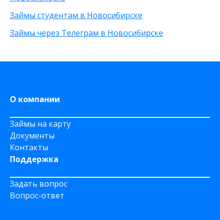
На карту Моментум
Займы студентам в Новосибирске
Не выходя из дома
на Яндекс деньги
Займы через Телеграм в Новосибирске
На дому срочно
На Сберкнижку
О компании
Займы на карту
Документы
Контакты
Поддержка
Задать вопрос
Вопрос-ответ