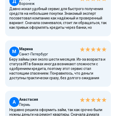
личности, как это часто бывает в других сервисах.
Д
Воронеж
Оформляла займ вечером, всё получилось оперативно
Давно искал удобный сервис для быстрого получения
и без сложностей, уже через пару минут получила
средств на небольшие покупки. Знакомый эксперт
перевод на виртуальную карту.
посоветовал компанию как надёжный и проверенный
вариант. Сначала сомневался, стоит ли обращаться, так
как привык оформлять кредиты через банки, но
оказалось, что сервис действительно стоящий. Никаких
скрытых условий, всё честно и открыто, согласие
подписывается онлайн без лишних действий. А ещё у
компании высокий рейтинг среди аналогичных
Марина
предложений, что внушает доверие. Теперь всегда
М
Санкт-Петербург
знаю, куда обратиться при финансовых затруднениях.
Беру займы уже около шести месяцев. Из-за возраста и
статуса ИП в банках иногда возникают сложности с
одобрением кредита, поэтому этот сервис стал
настоящим спасением. Понравилось, что деньги
доступны практически сразу, без долгого ожидания
рассмотрения заявки. Важно и то, что можно брать
деньги в качестве потребительского займа. Оформляла
займ прямо через сайт, выбирала подходящую сумму и
срок без необходимости посещать офис. Также
Анастасия
Кредиска проводит акции для клиентов, благодаря
А
Пермь
чему условия займа получаются максимально
Недавно решила оформить займ, так как срочно были
выгодными. Это действительно надежные партнёры,
нужны деньги на ремонт квартиры. Сначала думала
которых могу рекомендовать каждому, кому