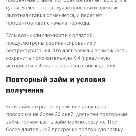
процентная ставка, которая составляет до 0,8 % в
Деньги до зарплаты
сутки. Более того, в случае просрочки прежняя
льготная ставка отменяется, и пересчёт
процентов идёт с начала периода.
до
50 000
₽
Сумма
от 1
до 21 дня
Срок
Если возникли сложности с оплатой,
Получить
предусмотрены рефинансирование и
реструктуризация. Это даст время и возможность
сохранить положительную КИ (кредитную
историю) и избежать серьёзных последствий.
Повторный займ и условия
получения
Деньги всем
Если займ закрыт вовремя или допущена
просрочка не более 20 дней, доступен повторный
до
50 000
₽
Сумма
займ, причём взять займ можно сразу же. При
от 5
до 30 дня
Срок
более длительной просрочке повторную заявку
Получить