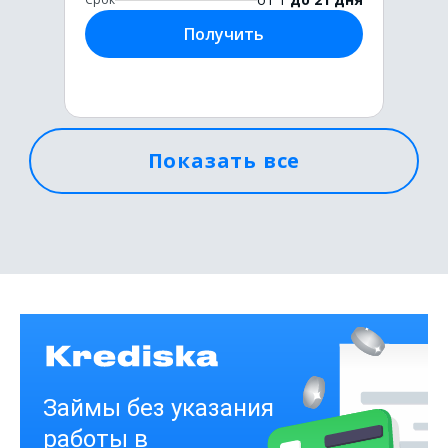
Получить
Показать все
Первый раз без комиссии
до
50 000
₽
Сумма
от 1
до 21 дня
Срок
Получить