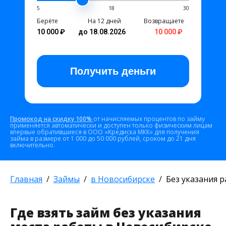
5
18
30
Берёте
На 12 дней
Возвращаете
10 000 ₽
до 18.08.2026
10 000 ₽
Получить
деньги
Промокод на скидку 100%
от начисляемых процентов по займу
применяется автоматически и доступен только физическим лицам
впервые обратившиеся в ООО «Кредиска МКК» для получения
займа в размере от 1 000 до 50 000 рублей, сроком до 21 дня
включительно.
Главная
Займы
в Новосибирске
Без указания 
Где взять займ без указания