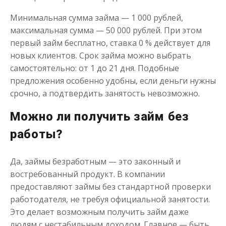
до
50 000
₽
Сумма
Минимальная сумма займа — 1 000 рублей,
от 1
до 21 дня
Срок
максимальная сумма — 50 000 рублей. При этом
Получить
первый займ бесплатно, ставка 0 % действует для
новых клиентов. Срок займа можно выбрать
самостоятельно: от 1 до 21 дня. Подобные
предложения особенно удобны, если деньги нужны
срочно, а подтвердить занятость невозможно.
Можно ли получить займ без
работы?
Одолжим до 30 дней
Да, займы безработным — это законный и
востребованный продукт. В компании
до
50 000
₽
Сумма
от 1
до 30 дня
Срок
предоставляют займы без стандартной проверки
работодателя, не требуя официальной занятости.
Получить
Это делает возможным получить займ даже
людям с нестабильным доходом. Главное — быть