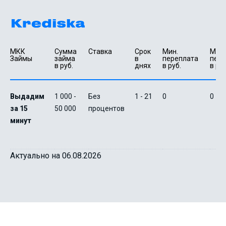
МКК 
Сумма 
Ставка
Срок 
Мин. 

Макс.
Займы
займа 
в 
переплата 
пере
в руб.
днях
в руб.
в руб
Выдадим
1 000 -
Без
1 - 21
0
0
за 15
50 000
процентов
минут
Актуально на 06.08.2026