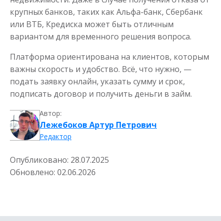
от 5
до 30 дня
Срок
крупных банков, таких как Альфа-банк, Сбербанк
Получить
или ВТБ, Кредиска может быть отличным
вариантом для временного решения вопроса.
Платформа ориентирована на клиентов, которым
важны скорость и удобство. Всё, что нужно, —
подать заявку онлайн, указать сумму и срок,
подписать договор и получить деньги в займ.
Автор:
Займ без залога
Лежебоков Артур Петрович
Редактор
до
50 000
₽
Сумма
Опубликовано:
28.07.2025
от 5
до 30 дня
Срок
Обновлено:
02.06.2026
Получить