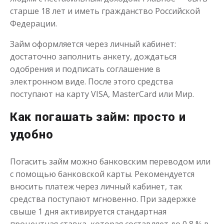
старше 18 лет и иметь гражданство Российской
Федерации.
Займ оформляется через личный кабинет:
достаточно заполнить анкету, дождаться
одобрения и подписать соглашение в
Переведём в долг
электронном виде. После этого средства
поступают на карту VISA, MasterCard или Мир.
до
50 000
₽
Сумма
Как погашать займ: просто и
от 1
до 21 дня
Срок
Получить
удобно
Погасить займ можно банковским переводом или
с помощью банковской карты. Рекомендуется
вносить платеж через личный кабинет, так
средства поступают мгновенно. При задержке
свыше 1 дня активируется стандартная