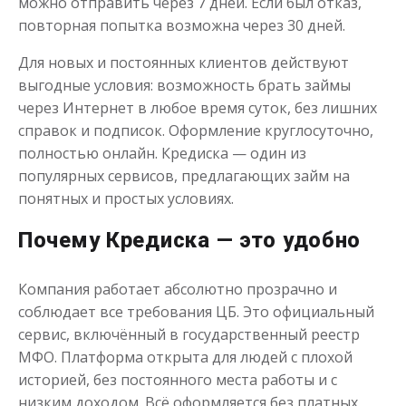
можно отправить через 7 дней. Если был отказ,
повторная попытка возможна через 30 дней.
Для новых и постоянных клиентов действуют
выгодные условия: возможность брать займы
через Интернет в любое время суток, без лишних
справок и подписок. Оформление круглосуточно,
полностью онлайн. Кредиска — один из
популярных сервисов, предлагающих займ на
Займы безработным
понятных и простых условиях.
до
50 000
₽
Почему Кредиска — это удобно
Сумма
от 5
до 30 дня
Срок
Получить
Компания работает абсолютно прозрачно и
соблюдает все требования ЦБ. Это официальный
сервис, включённый в государственный реестр
МФО. Платформа открыта для людей с плохой
историей, без постоянного места работы и с
низким доходом. Всё оформляется без платных