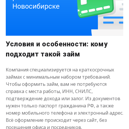
Деньги на здоровье
Условия и особенности: кому
до
50 000
₽
Сумма
от 1
до 21 дня
Срок
подходит такой займ
Получить
Компания специализируется на краткосрочных
займах с минимальным набором требований.
Чтобы оформить займ, вам не потребуются
справка с места работы, ИНН, СНИЛС,
подтверждение дохода или залог. Из документов
нужен только паспорт гражданина РФ, а также
номер мобильного телефона и электронный адрес.
Моментальный займ
Всё оформление происходит через сайт, без
посещения офиса и посредников.