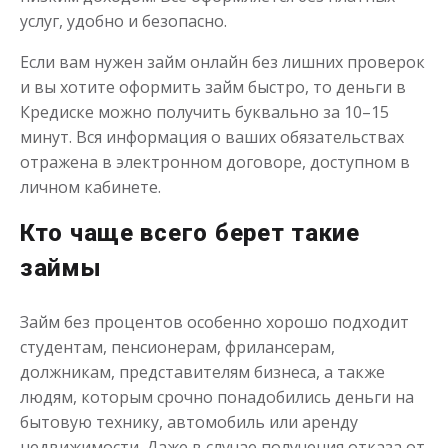
услуг, удобно и безопасно.
Если вам нужен займ онлайн без лишних проверок
Деньги на карту онлайн
и вы хотите оформить займ быстро, то деньги в
Кредиске можно получить буквально за 10–15
до
50 000
₽
Сумма
минут. Вся информация о ваших обязательствах
от 5
до 30 дня
Срок
отражена в электронном договоре, доступном в
Получить
личном кабинете.
Кто чаще всего берет такие
займы
Займ без процентов особенно хорошо подходит
студентам, пенсионерам, фрилансерам,
должникам, представителям бизнеса, а также
Займ напрямую
людям, которым срочно понадобились деньги на
бытовую технику, автомобиль или аренду
до
50 000
₽
Сумма
недвижимости. Даже в случае получения отказа от