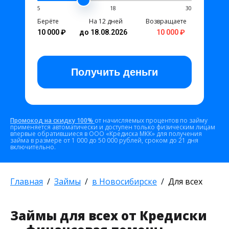
5
18
30
Берёте
На 12 дней
Возвращаете
10 000 ₽
до 18.08.2026
10 000 ₽
Получить
деньги
Промокод на скидку 100%
от начисляемых процентов по займу
применяется автоматически и доступен только физическим лицам
впервые обратившиеся в ООО «Кредиска МКК» для получения
займа в размере от 1 000 до 50 000 рублей, сроком до 21 дня
включительно.
Главная
Займы
в Новосибирске
Для всех
Займы для всех от Кредиски