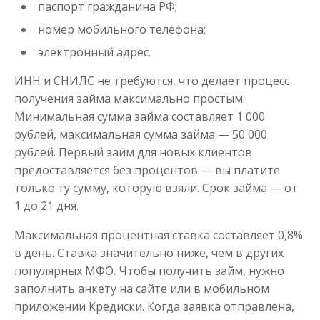
паспорт гражданина РФ;
номер мобильного телефона;
электронный адрес.
ИНН и СНИЛС не требуются, что делает процесс
получения займа максимально простым.
Минимальная сумма займа составляет 1 000
Моментальный займ
рублей, максимальная сумма займа — 50 000
рублей. Первый займ для новых клиентов
предоставляется без процентов — вы платите
до
50 000
₽
Сумма
от 1
до 21 дня
Срок
только ту сумму, которую взяли. Срок займа — от
1 до 21 дня.
Получить
Максимальная процентная ставка составляет 0,8%
в день. Ставка значительно ниже, чем в других
популярных МФО. Чтобы получить займ, нужно
заполнить анкету на сайте или в мобильном
приложении Кредиски. Когда заявка отправлена,