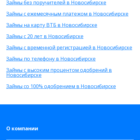
Займы без поручителей в Новосибирске
На неименную карту
Без фото
200 рублей
Займы с ежемесячным платежом в Новосибирске
На виртуальную карту
Без подтверждения личности
25 000 рублей
На зарплатную карту
Без процентов
15 000 рублей
Займы на карту ВТБ в Новосибирске
По телефону
С высоким одобрением
30 000 рублей
Займы с 20 лет в Новосибирске
Через Телеграм
Без залога
8 000 рублей
На Webmoney
Без посредников
500 рублей
Займы с временной регистрацией в Новосибирске
Через Золотую Корону
Без посещения офиса
20 000 рублей
Займы по телефону в Новосибирске
На карту круглосуточно
Без звонков
Через приложение
Займы с высоким процентом одобрений в
На карту Моментум
Новосибирске
Не выходя из дома
Займы со 100% одобрением в Новосибирске
на Яндекс деньги
На дому срочно
На Сберкнижку
О компании