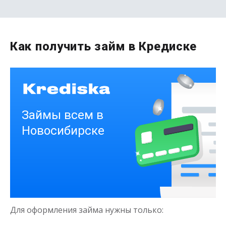
до
50 000
₽
Сумма
от 1
до 21 дня
Срок
Как получить займ в Кредиске
Получить
Деньги на здоровье
до
50 000
₽
Сумма
от 1
до 21 дня
Срок
Для оформления займа нужны только:
Получить