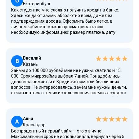
О
Екатеринбург
Как студентке мне сложно получить кредит в банке.
Здесь же дают займы абсолютно всем, даже без
подтверждения дохода. Оформить было легко, в
личном кабинете можно просматривать всю
необходимую информацию: размер платежа, дату
погашения и т. д. Условия прозрачные, у компании есть
лицензия. Всем осталась довольна. Благодарна, что
выручили в сложный момент.
Василий
В
Казань
Займы до 100 000 рублей мне не нужны, хватило и 15
000. Срок микрозайма выбрал 7 дней. Понадобились
деньги на ремонт, и в Кредиске помогли без лишних
вопросов. Не интересовались, зачем мне нужны деньги,
отчитываться о целях использования заемных средств
не пришлось. Очень хороший сервис, рекомендую!
Анна
А
Краснодар
Беспроцентный первый займ — это отлично!
Максимальный срок не использовала, вернула через 5