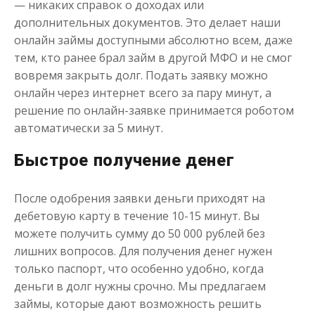
— никаких справок о доходах или
дополнительных документов. Это делает наши
онлайн займы доступными абсолютно всем, даже
тем, кто ранее брал займ в другой МФО и не смог
вовремя закрыть долг. Подать заявку можно
онлайн через интернет всего за пару минут, а
Займ на именную карту
решение по онлайн-заявке принимается роботом
автоматически за 5 минут.
до
50 000
₽
Сумма
от 1
до 21 дня
Быстрое получение денег
Срок
Получить
После одобрения заявки деньги приходят на
дебетовую карту в течение 10-15 минут. Вы
можете получить сумму до 50 000 рублей без
лишних вопросов. Для получения денег нужен
только паспорт, что особенно удобно, когда
деньги в долг нужны срочно. Мы предлагаем
займы, которые дают возможность решить