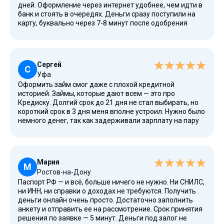
дней. Оформление через интернет удобнее, чем идти в
банк и стоять в очередях. Деньги сразу поступили на
карту, буквально через 7-8 минут после одобрения
заявки. Служба поддержки работает отлично, ответили
на все вопросы по займу и помогли оформить заявку.
Сергей
С
Уфа
Оформить займ смог даже с плохой кредитной
историей. Займы, которые дают всем — это про
Кредиску. Долгий срок до 21 дня не стал выбирать, но
короткий срок в 3 дня меня вполне устроил. Нужно было
немного денег, так как задерживали зарплату на пару
дней. Погашение прошло без задержек.
Мария
М
Ростов-на-Дону
Паспорт РФ — и всё, больше ничего не нужно. Ни СНИЛС,
ни ИНН, ни справки о доходах не требуются. Получить
деньги онлайн очень просто. Достаточно заполнить
анкету и отправить ее на рассмотрение. Срок принятия
решения по заявке — 5 минут. Деньги под залог не