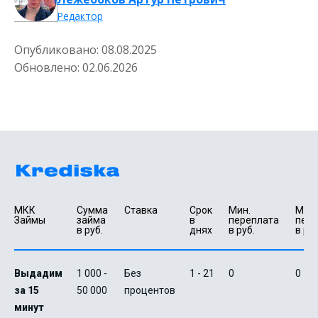
Редактор
Опубликовано:
08.08.2025
Обновлено:
02.06.2026
МКК 
Сумма 
Ставка
Срок 
Мин. 

Макс.
Займы
займа 
в 
переплата 
пере
в руб.
днях
в руб.
в руб
Выдадим
1 000 -
Без
1 - 21
0
0
за 15
50 000
процентов
минут