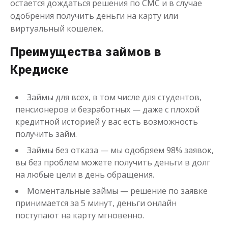
остается дождаться решения по СМС и в случае
одобрения получить деньги на карту или
Одолжим до 30 дней
виртуальный кошелек.
Преимущества займов в
до
50 000
₽
Сумма
от 1
до 30 дня
Срок
Кредиске
Получить
Займы для всех, в том числе для студентов,
пенсионеров и безработных — даже с плохой
кредитной историей у вас есть возможность
получить займ.
Займы без отказа — мы одобряем 98% заявок,
вы без проблем можете получить деньги в долг
на любые цели в день обращения.
Переведём в долг
Моментальные займы — решение по заявке
принимается за 5 минут, деньги онлайн
до
50 000
₽
Сумма
поступают на карту мгновенно.
от 1
до 21 дня
Срок