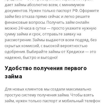
дает займы абсолютно всем, с минимумом
до
50 000
₽
Сумма
от 1
до 21 дня
Срок
документов. Нужен только паспорт РФ. Оформите
займ без отказа прямо сейчас и легко решите
Получить
финансовые вопросы. Получить займ онлайн
можно 24 часа в сутки — просто укажите нужную
сумму займа и срок, отправьте заявку на
рассмотрение. Займы выдаются всем подряд, без
скрытых комиссий, с высокой вероятностью
одобрения. Выбирайте займы от Кредиски — это
надежно, быстро и выгодно!
Займ на карту Виза
Удобство получения первого
займа
до
50 000
₽
Сумма
от 1
до 21 дня
Срок
Для новых клиентов мы создали максимально
Получить
простую систему получения займа. Чтобы взять
займ, нужен только паспорт и мобильный телефон