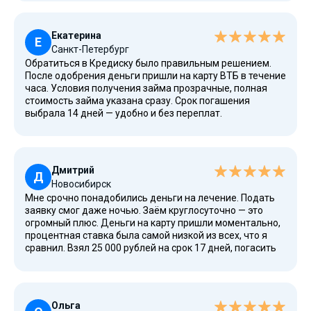
долг. Такое предложение редко встретишь на рынке
финансовых услуг.
Екатерина
Е
Санкт-Петербург
Обратиться в Кредиску было правильным решением.
После одобрения деньги пришли на карту ВТБ в течение
часа. Условия получения займа прозрачные, полная
стоимость займа указана сразу. Срок погашения
выбрала 14 дней — удобно и без переплат.
Дмитрий
Д
Новосибирск
Мне срочно понадобились деньги на лечение. Подать
заявку смог даже ночью. Заём круглосуточно — это
огромный плюс. Деньги на карту пришли моментально,
процентная ставка была самой низкой из всех, что я
сравнил. Взял 25 000 рублей на срок 17 дней, погасить
смог вовремя. Думаю, что еще ни раз буду брать здесь
взаймы. Сервис действительно хороший. Спасибо!
Ольга