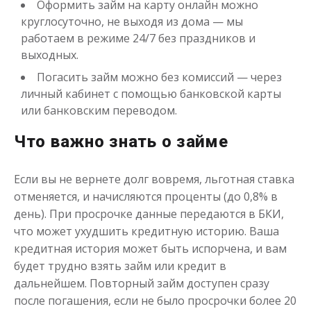
Оформить займ на карту онлайн можно
Получить
круглосуточно, не выходя из дома — мы
работаем в режиме 24/7 без праздников и
выходных.
Погасить займ можно без комиссий — через
личный кабинет с помощью банковской карты
или банковским переводом.
Что важно знать о займе
Деньги до зарплаты
Если вы не вернете долг вовремя, льготная ставка
отменяется, и начисляются проценты (до 0,8% в
до
50 000
₽
Сумма
день). При просрочке данные передаются в БКИ,
от 1
до 21 дня
Срок
что может ухудшить кредитную историю. Ваша
Получить
кредитная история может быть испорчена, и вам
будет трудно взять займ или кредит в
дальнейшем. Повторный займ доступен сразу
после погашения, если не было просрочки более 20