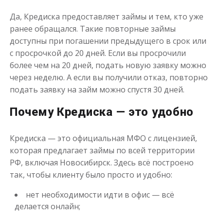
Да, Кредиска предоставляет займы и тем, кто уже
ранее обращался. Такие повторные займы
доступны при погашении предыдущего в срок или
с просрочкой до 20 дней. Если вы просрочили
Займы от 18 лет
более чем на 20 дней, подать новую заявку можно
через неделю. А если вы получили отказ, повторно
подать заявку на займ можно спустя 30 дней.
до
50 000
₽
Сумма
от 5
до 30 дня
Срок
Почему Кредиска — это удобно
Получить
Кредиска — это официальная МФО с лицензией,
которая предлагает займы по всей территории
РФ, включая Новосибирск. Здесь всё построено
так, чтобы клиенту было просто и удобно:
нет необходимости идти в офис — всё
делается онлайн;
По всей Росиии