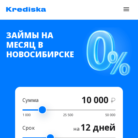
ЗАЙМЫ НА
МЕСЯЦ В
НОВОСИБИРСКЕ
10 000
₽
Сумма
1 000
25 500
50 000
12 дней
Срок
на