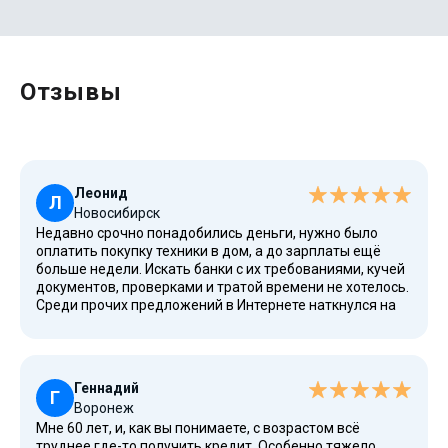
Отзывы
Леонид
Л
Новосибирск
Недавно срочно понадобились деньги, нужно было
оплатить покупку техники в дом, а до зарплаты ещё
больше недели. Искать банки с их требованиями, кучей
документов, проверками и тратой времени не хотелось.
Среди прочих предложений в Интернете наткнулся на
Кредиску. Привлекло, что можно получить займ
бесплатно без залога и поручителей. Зашёл на
официальный сайт, заполнил простую онлайн-заявку, и
через 10 минут деньги поступили на счёт, очень быстро,
Геннадий
потом я уже вывел их наличными. Всё прозрачно:
Г
Воронеж
договор чёткий, условия понятные, комиссия
Мне 60 лет, и, как вы понимаете, с возрастом всё
минимальная. Для погашения воспользовался
труднее где-то получить кредит. Особенно тяжело