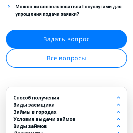
Можно ли воспользоваться Госуслугами для
упрощения подачи заявки?
Задать вопрос
Все вопросы
Способ получения
Виды заемщика
На банковский счет
Займы в городах
Через контакт
Пенсионерам до 80 лет
Условия выдачи займов
На карту
Для должников
в Москве
Виды займов
на Киви
Безработным
в Санкт-Петербурге
Бесплатные