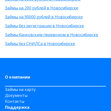
По телефону
С высоким одобрением
30 000 рублей
Займы на 200 рублей в Новосибирске
Через Телеграм
Без залога
8 000 рублей
На Webmoney
Без посредников
500 рублей
Займы на 90000 рублей в Новосибирске
Через Золотую Корону
Без посещения офиса
20 000 рублей
Займы без регистрации в Новосибирске
На карту круглосуточно
Без звонков
Через приложение
Займы банковским переводом в Новосибирске
На карту Моментум
Займы без СНИЛСа в Новосибирске
Не выходя из дома
на Яндекс деньги
На дому срочно
На Сберкнижку
О компании
Займы на карту
Документы
Контакты
Поддержка