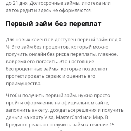
Получить
до 21 дня. Долгосрочные займы, ипотека или
автокредиты здесь не оформляются.
Первый займ без переплат
Для новых клиентов доступен первый займ под 0
%. Это займ без процентов, который можно
получить онлайн без риска переплаты, главное,
Одолжим до 30 дней
вовремя его погасить. Это настоящие
беспроцентные займы, которые позволяют
протестировать сервис и оценить его
до
50 000
₽
Сумма
преимущества.
от 1
до 30 дня
Срок
Получить
Чтобы получить первый займ, нужно просто
пройти оформление на официальном сайте,
заполнить анкету, дождаться решения и получить
деньги на карту Visa, MasterCard или Мир. В
Кредиске реально получить займ в течение 15