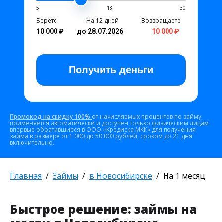
5
18
30
Берёте
На 12 дней
Возвращаете
10 000 ₽
до 28.07.2026
10 000 ₽
Получить
деньги
Промокод на скидку 100%
от начисляемых процентов по займу
применяется автоматически и доступен только физическим лицам
впервые обратившиеся в ООО «Кредиска МКК» для получения
займа в размере от 1 000 до 50 000 рублей, сроком до 21 дня
включительно.
Главная
Займы
в Новосибирске
На 1 месяц
Быстрое решение: займы на