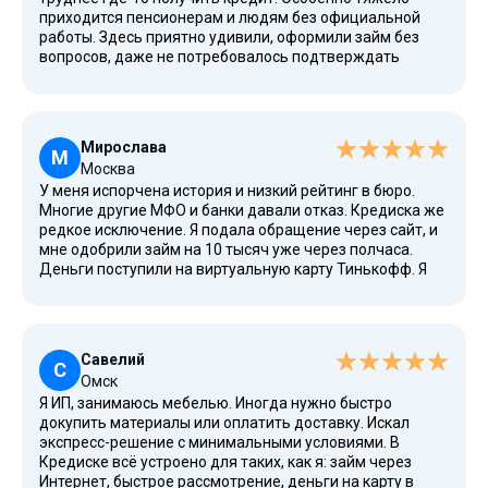
банковским переводом. Рад, что есть такие надежные
приходится пенсионерам и людям без официальной
сервисы. Рекомендую всем, кто ищет вариант,
работы. Здесь приятно удивили, оформили займ без
имеющий высокое качество.
вопросов, даже не потребовалось подтверждать
доход. Это отличная новость для граждан, которым
надо получить немного денежных средств без
бюрократии. Операторы вежливые, всё объяснили по
телефону, оформили быстро. Я изучил статьи и отзывы
Мирослава
до оформления, оказалось, что это одна из самых
М
Москва
проверенных компаний на рынке. Думаю, ещё не раз
У меня испорчена история и низкий рейтинг в бюро.
воспользуюсь.
Многие другие МФО и банки давали отказ. Кредиска же
редкое исключение. Я подала обращение через сайт, и
мне одобрили займ на 10 тысяч уже через полчаса.
Деньги поступили на виртуальную карту Тинькофф. Я
смогла быстро закрыть долг по ЖКХ. Кстати, здесь
предусмотрены повторные займы, если вовремя всё
закрывать. Очень понравилось, что сервис
ориентирован не только под нужды бизнеса, но и на
Савелий
простых людей. В качестве клиента чувствовала себя
С
Омск
комфортно: ни давления, ни подвохов, ни навязанных
Я ИП, занимаюсь мебелью. Иногда нужно быстро
подписок. Таких условий нет даже у крупных МФО в
докупить материалы или оплатить доставку. Искал
больших городах.
экспресс-решение с минимальными условиями. В
Кредиске всё устроено для таких, как я: займ через
Интернет, быстрое рассмотрение, деньги на карту в