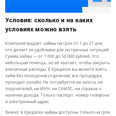
Деньги на здоровье
Условия: сколько и на каких
до
50 000
₽
Сумма
от 1
до 21 дня
Срок
условиях можно взять
Получить
Компания выдает займы на срок от 1 до 21 дня,
что делает их удобными для экстренных ситуаций.
Сумма займа — от 1 000 до 50 000 рублей. Это
небольшая помощь, но её хватает, чтобы закрыть
внезапные расходы. В Кредиске вы можете взять
займ без посещения отделения, вся процедура
проходит онлайн. Не потребуется ни залога, ни
Моментальный займ
поручителей, ни ИНН, ни СНИЛС, ни справок о
наличии дохода. Только паспорт, номер телефона
и электронный адрес.
до
50 000
₽
Сумма
от 1
до 21 дня
Срок
Важно: в Кредиске займы доступны только на срок