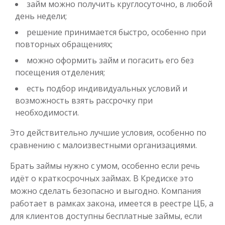
займ можно получить круглосуточно, в любой
день недели;
до
50 000
₽
Сумма
решение принимается быстро, особенно при
от 5
до 30 дня
Срок
повторных обращениях;
Получить
можно оформить займ и погасить его без
посещения отделения;
есть подбор индивидуальных условий и
возможность взять рассрочку при
необходимости.
Это действительно лучшие условия, особенно по
сравнению с малоизвестными организациями.
Деньги за пару минут
Брать займы нужно с умом, особенно если речь
идёт о краткосрочных займах. В Кредиске это
до
50 000
₽
Сумма
можно сделать безопасно и выгодно. Компания
от 5
до 30 дня
Срок
работает в рамках закона, имеется в реестре ЦБ, а
Получить
для клиентов доступны бесплатные займы, если