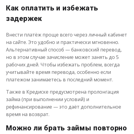
до
50 000
₽
Сумма
Как оплатить и избежать
от 1
до 21 дня
Срок
Получить
задержек
Внести платёж проще всего через личный кабинет
на сайте. Это удобно и практически мгновенно.
Альтернативный способ — банковский перевод,
но в этом случае зачисление может занять до 5
рабочих дней. Чтобы избежать проблем, всегда
учитывайте время перевода, особенно если
Займ на карту
платежом занимаетесь в последний момент.
Также в Кредиске предусмотрена пролонгация
до
50 000
₽
Сумма
займа (при выполнении условий) и
от 5
до 30 дня
Срок
рефинансирование — это даёт дополнительное
Получить
время на возврат.
Можно ли брать займы повторно