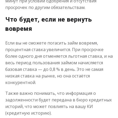
минут при условии одобрения и отсутствия
просрочек по другим обязательствам.
Что будет, если не вернуть
Переведём в долг
вовремя
до
50 000
₽
Сумма
от 1
до 21 дня
Срок
Если вы не сможете погасить займ вовремя,
процентная ставка увеличится. При просрочке
Получить
более одного дня отменяется льготная ставка, и на
весь период пользования займом начисляется
базовая ставка — до 0,8 % в день. Это не самая
низкая ставка на рынке, но она остаётся
конкурентной.
Также важно понимать, что информация о
задолженности будет передана в бюро кредитных
Деньги до зарплаты
историй, что может повлиять на вашу КИ
(кредитную историю).