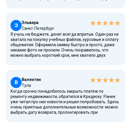
течение часа. Условия прозрачные, ничего не требуется
сверх паспорта. Погасил после выполнения заказа,
проблем не возникло. Понравилась возможность
использовать калькулятор на сайте, чтобы сравнить
Эльвира
суммы и сроки. Здесь предлагают займы и выдают их на
Э
Санкт-Петербург
нормальных условиях, и это не просто маркетинг. У них
Я учусь на бюджете, денег всегда впритык. Один раз не
действительно низкое процентное бремя по сравнению
хватало на покупку учебных файлов, курсовые и оплату
с популярными конкурентами. Буду оформлять снова,
общежития. Оформила заявку быстро и просто, даже
если возникнет необходимость.
никакие фото не просили. Очень понравилось, что
можно выбрать короткий срок, мне хватило двух
недель. Отлично подходит студентам и безработным.
Всё доступно, условия все прописаны, поддержка
работает быстро. И что особенно важно — высокий
уровень конфиденциальности, никаких звонков
Валентин
родственникам или обязательных проверок
В
Тула
работодателя. Это один из самых удобных и честных
Когда срочно понадобилось закрыть платёж по
сервисов, с которыми я сталкивалась.
ремонту недвижимости, обратился в Кредиску. Ранее
уже читал про них новости и решил попробовать. Здесь
очень приятные дополнительные возможности: можно
выбрать дату возврата, пролонгировать при
необходимости. Деньги пришли сразу после одобрения
заявки. Всё работает стабильно. Рад, что есть такой
сервис в РФ — честный, быстрый и действительно