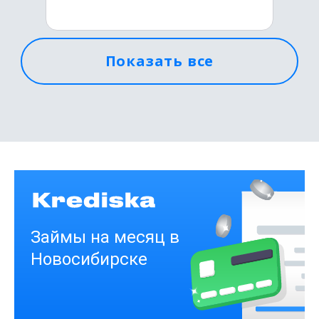
Показать все
Первый раз без комиссии
до
50 000
₽
Сумма
от 1
до 21 дня
Срок
Получить