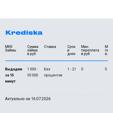
МКК 
Сумма 
Ставка
Срок 
Мин. 

Макс.
Займы
займа 
в 
переплата 
пере
в руб.
днях
в руб.
в руб
Выдадим
1 000 -
Без
1 - 21
0
0
за 15
50 000
процентов
минут
Актуально на 16.07.2026