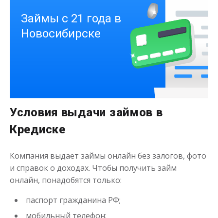
Деньги на здоровье
Условия выдачи займов в
до
50 000
₽
Сумма
от 1
до 21 дня
Срок
Кредиске
Получить
Компания выдает займы онлайн без залогов, фото
и справок о доходах. Чтобы получить займ
онлайн, понадобятся только:
паспорт гражданина РФ;
мобильный телефон;