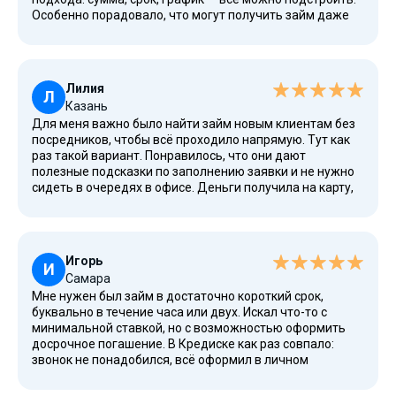
Особенно порадовало, что могут получить займ даже
те, кто не соответствует жёстким требованиям банков.
У меня была задолженность по платежам в прошлом,
но здесь это не стало препятствием. Также работает
система рефинансирования, если вдруг не уложился. И
Лилия
да, всё официально, с прозрачным расчётом в
Л
Казань
калькуляторе.
Для меня важно было найти займ новым клиентам без
посредников, чтобы всё проходило напрямую. Тут как
раз такой вариант. Понравилось, что они дают
полезные подсказки по заполнению заявки и не нужно
сидеть в очередях в офисе. Деньги получила на карту,
не потребовалось никуда ехать за наличными или
получать доставкой. На сайте всё здорово: новости,
статьи, подробнее про сроки и акции. Удобно, что даже
при низком кредитном рейтинге у тебя остаётся шанс.
Игорь
И
Самара
Мне нужен был займ в достаточно короткий срок,
буквально в течение часа или двух. Искал что-то с
минимальной ставкой, но с возможностью оформить
досрочное погашение. В Кредиске как раз совпало:
звонок не понадобился, всё оформил в личном
кабинете. Решение по заявке пришло быстро. В случае
просрочки есть возможность пойти на соглашение на