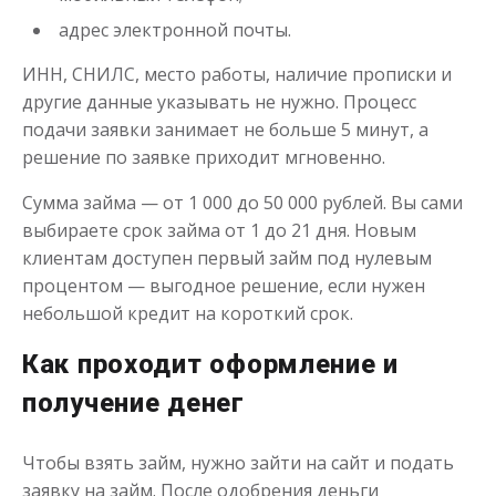
адрес электронной почты.
Моментальный займ
ИНН, СНИЛС, место работы, наличие прописки и
другие данные указывать не нужно. Процесс
до
50 000
₽
Сумма
подачи заявки занимает не больше 5 минут, а
от 1
до 21 дня
Срок
решение по заявке приходит мгновенно.
Получить
Сумма займа — от 1 000 до 50 000 рублей. Вы сами
выбираете срок займа от 1 до 21 дня. Новым
клиентам доступен первый займ под нулевым
процентом — выгодное решение, если нужен
небольшой кредит на короткий срок.
Как проходит оформление и
Одолжим до 30 дней
получение денег
Чтобы взять займ, нужно зайти на сайт и подать
до
50 000
₽
Сумма
заявку на займ. После одобрения деньги
от 1
до 30 дня
Срок