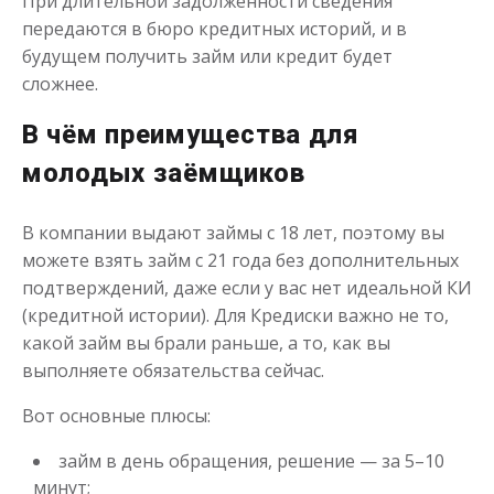
При длительной задолженности сведения
до
50 000
₽
Сумма
передаются в бюро кредитных историй, и в
от 5
до 30 дня
Срок
будущем получить займ или кредит будет
сложнее.
Получить
В чём преимущества для
молодых заёмщиков
В компании выдают займы с 18 лет, поэтому вы
можете взять займ с 21 года без дополнительных
подтверждений, даже если у вас нет идеальной КИ
Одобрение с 18 лет
(кредитной истории). Для Кредиски важно не то,
какой займ вы брали раньше, а то, как вы
выполняете обязательства сейчас.
до
50 000
₽
Сумма
от 5
до 30 дня
Срок
Вот основные плюсы:
Получить
займ в день обращения, решение — за 5–10
минут;