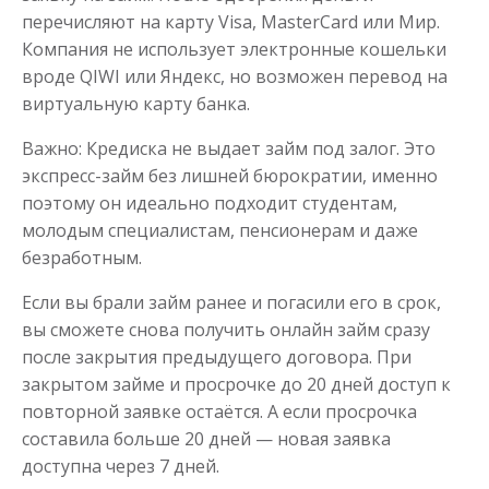
перечисляют на карту Visa, MasterCard или Мир.
Получить
Компания не использует электронные кошельки
вроде QIWI или Яндекс, но возможен перевод на
виртуальную карту банка.
Важно: Кредиска не выдает займ под залог. Это
экспресс-займ без лишней бюрократии, именно
поэтому он идеально подходит студентам,
молодым специалистам, пенсионерам и даже
Переведём в долг
безработным.
Если вы брали займ ранее и погасили его в срок,
до
50 000
₽
Сумма
вы сможете снова получить онлайн займ сразу
от 1
до 21 дня
Срок
после закрытия предыдущего договора. При
Получить
закрытом займе и просрочке до 20 дней доступ к
повторной заявке остаётся. А если просрочка
составила больше 20 дней — новая заявка
доступна через 7 дней.