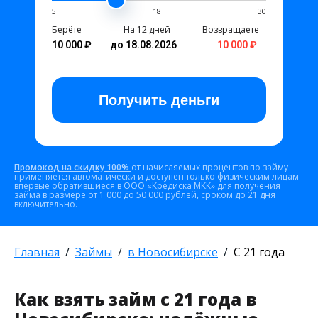
5
18
30
Берёте
На 12 дней
Возвращаете
10 000 ₽
до 18.08.2026
10 000 ₽
Получить
деньги
Промокод на скидку 100%
от начисляемых процентов по займу
применяется автоматически и доступен только физическим лицам
впервые обратившиеся в ООО «Кредиска МКК» для получения
займа в размере от 1 000 до 50 000 рублей, сроком до 21 дня
включительно.
Главная
Займы
в Новосибирске
С 21 года
Как взять займ с 21 года в