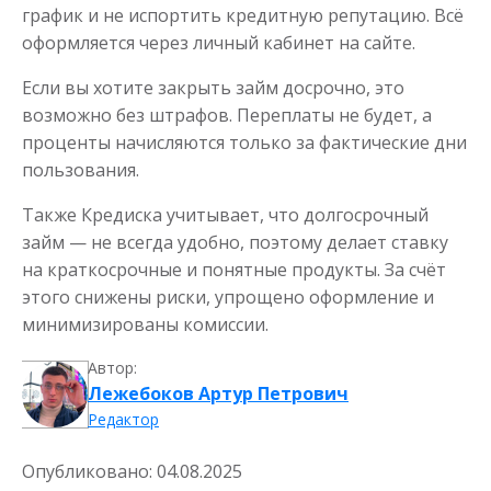
Деньги без отказа
график и не испортить кредитную репутацию. Всё
оформляется через личный кабинет на сайте.
до
50 000
₽
Сумма
Если вы хотите закрыть займ досрочно, это
от 5
до 30 дня
Срок
возможно без штрафов. Переплаты не будет, а
Получить
проценты начисляются только за фактические дни
пользования.
Также Кредиска учитывает, что долгосрочный
займ — не всегда удобно, поэтому делает ставку
на краткосрочные и понятные продукты. За счёт
этого снижены риски, упрощено оформление и
минимизированы комиссии.
Автор:
Лежебоков Артур Петрович
Редактор
Опубликовано:
04.08.2025