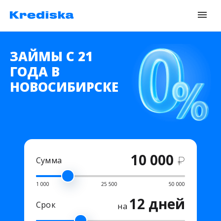
ЗАЙМЫ С 21
ГОДА В
НОВОСИБИРСКЕ
10 000
₽
Сумма
1 000
25 500
50 000
12 дней
Срок
на