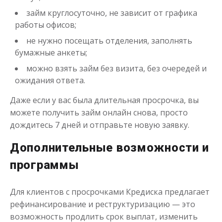
займ круглосуточно, не зависит от графика
работы офисов;
не нужно посещать отделения, заполнять
бумажные анкеты;
можно взять займ без визита, без очередей и
Займ в проверенной МФО
ожидания ответа.
Даже если у вас была длительная просрочка, вы
до
50 000
₽
Сумма
от 5
до 30 дня
можете получить займ онлайн снова, просто
Срок
дождитесь 7 дней и отправьте новую заявку.
Получить
Дополнительные возможности и
программы
Для клиентов с просрочками Кредиска предлагает
рефинансирование и реструктуризацию — это
возможность продлить срок выплат, изменить