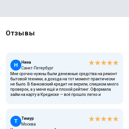
Отзывы
Нина
Н
Санкт-Петербург
Мне срочно нужны были денежные средства на ремонт
бытовой техники, а дохода на тот момент практически
не было. В банковский кредит не верили, слишком много
проверок, а у меня ещё и плохой рейтинг. Оформила
займ на карту в Кредиске — всё прошло легко и
бесплатно, ни одного лишнего документа. Особенно
порадовало, что компания имеет лицензию и работает
официально. Условия прозрачные, с чётким договором.
Очень удобно для граждан, у которых нет возможности
Тимур
взять обычный кредит.
Т
Москва