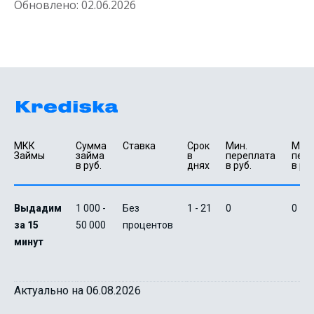
Обновлено:
02.06.2026
МКК 
Сумма 
Ставка
Срок 
Мин. 

Макс.
Займы
займа 
в 
переплата 
пере
в руб.
днях
в руб.
в руб
Выдадим
1 000 -
Без
1 - 21
0
0
за 15
50 000
процентов
минут
Актуально на 06.08.2026