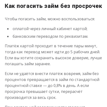
Как погасить займ без просрочек
Чтобы погасить займ, можно воспользоваться:
Деньги до зарплаты
оплатой через личный кабинет картой;
банковским переводом по реквизитам.
до
50 000
₽
Сумма
от 1
до 21 дня
Срок
Платёж картой проходит в течение пары минут,
Получить
тогда как перевод может идти до 5 рабочих дней.
Если вы хотите сохранить высокое доверие, лучше
погашать займ заранее.
Если не удаётся внести платёж вовремя, займ без
процентов превращается в займ по стандартной
процентной ставке — до 0,8% в день. А если
просрочка превышает сутки, перерасчёт
производится за весь срок.
Деньги на карту