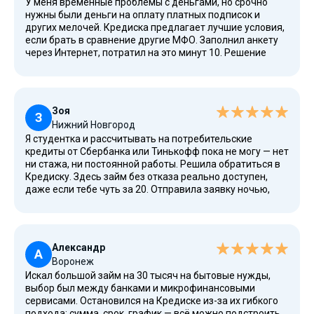
У меня временные проблемы с деньгами, но срочно
нужны были деньги на оплату платных подписок и
других мелочей. Кредиска предлагает лучшие условия,
если брать в сравнение другие МФО. Заполнил анкету
через Интернет, потратил на это минут 10. Решение
пришло быстро, и займ выдали под 0 процентов. При
этом подтверждение трудоустройства не требовали,
что было важно для меня как фрилансера. Порадовала
система рассрочки и возможность погашения заранее.
Зоя
З
Нижний Новгород
Я студентка и рассчитывать на потребительские
кредиты от Сбербанка или Тинькофф пока не могу — нет
ни стажа, ни постоянной работы. Решила обратиться в
Кредиску. Здесь займ без отказа реально доступен,
даже если тебе чуть за 20. Отправила заявку ночью,
одобрили через 5 минут. На первом этапе никто не
спрашивал про наличие ИП, балансе счёта или другие
детали. Очень понравилось отношение: всё спокойно,
без давления.
Александр
А
Воронеж
Искал большой займ на 30 тысяч на бытовые нужды,
выбор был между банками и микрофинансовыми
сервисами. Остановился на Кредиске из-за их гибкого
подхода: сумма, срок, график — всё можно подстроить.