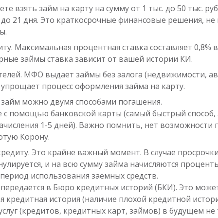
те взять займ на карту на сумму от 1 тыс. до 50 тыс. ру
 до 21 дня. Это краткосрочные финансовые решения, не
ы.
ту. Максимальная процентная ставка составляет 0,8% в
орные займы ставка зависит от вашей истории КИ.
телей. МФО выдает займы без залога (недвижимости, ав
 упрощает процесс оформления займа на карту.
 займ можно двумя способами погашения.
е с помощью банковской карты (самый быстрый способ, 
ачисления 1-5 дней). Важно помнить, нет возможности 
отую Корону.
редиту. Это крайне важный момент. В случае просрочк
аннулируется, и на всю сумму займа начисляются проце
сь период использования заемных средств.
передается в Бюро кредитных историй (БКИ). Это може
ая кредитная история (наличие плохой кредитной истор
луг (кредитов, кредитных карт, займов) в будущем не 