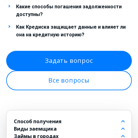
Какие способы погашения задолженности
доступны?
Как Кредиска защищает данные и влияет ли
она на кредитную историю?
Задать вопрос
Все вопросы
Способ получения
Виды заемщика
На банковский счет
Займы в городах
Через контакт
Пенсионерам до 80 лет