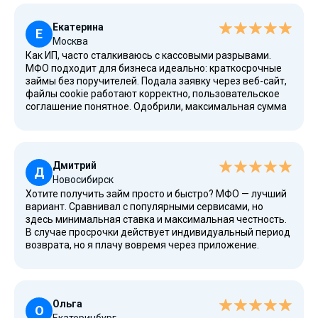
— деньги были на карте через 5 минут. Обслуживание на
высоте, рекомендую! Преимущества очевидны: низкий
Екатерина
процент для первого займа, простое погашение в
Е
Москва
личном кабинете. Для жителей в Санкт-Петербурге —
Как ИП, часто сталкиваюсь с кассовыми разрывами.
надежный выход из проблем.
МФО подходит для бизнеса идеально: краткосрочные
займы без поручителей. Подала заявку через веб-сайт,
файлы cookie работают корректно, пользовательское
соглашение понятное. Одобрили, максимальная сумма
в 50 тысяч рублей без фото и птс. Отправить документы
не потребуется — только паспорт. Деньги пришли
виртуальную карту ВТБ. Лояльные условия,
индивидуальный подход. Программа кредитования
Дмитрий
очень гибкая.
Д
Новосибирск
Хотите получить займ просто и быстро? МФО — лучший
вариант. Сравнивал с популярными сервисами, но
здесь минимальная ставка и максимальная честность.
В случае просрочки действует индивидуальный период
возврата, но я плачу вовремя через приложение.
Система оплаты в кабинете позволяет погасить долг в
два клика. Низкий процент, акции для постоянных
клиентов, подбор суммы через калькулятор на
странице. Люди с плохой КИ тоже могут обратиться —
Ольга
одобряют! Рекомендую.
О