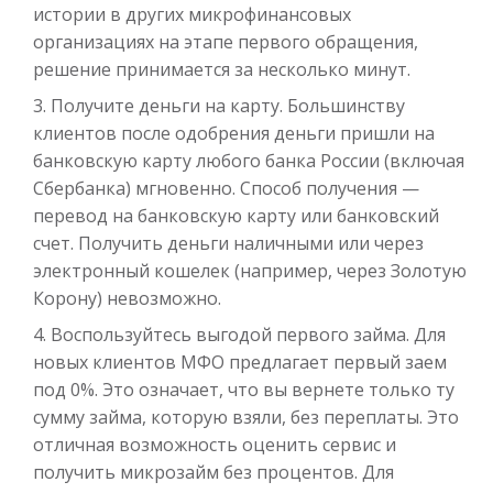
истории в других микрофинансовых
организациях на этапе первого обращения,
решение принимается за несколько минут.
Получите деньги на карту. Большинству
Деньги до зарплаты
клиентов после одобрения деньги пришли на
банковскую карту любого банка России (включая
до
50 000
₽
Сумма
Сбербанка) мгновенно. Способ получения —
от 1
до 21 дня
Срок
перевод на банковскую карту или банковский
Получить
счет. Получить деньги наличными или через
электронный кошелек (например, через Золотую
Корону) невозможно.
Воспользуйтесь выгодой первого займа. Для
новых клиентов МФО предлагает первый заем
под 0%. Это означает, что вы вернете только ту
сумму займа, которую взяли, без переплаты. Это
отличная возможность оценить сервис и
получить микрозайм без процентов. Для