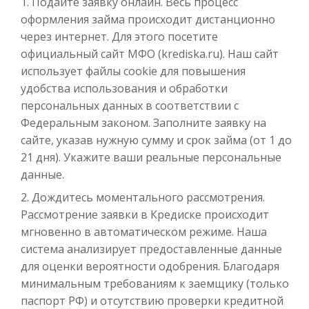
Подайте заявку онлайн. Весь процесс
оформления займа происходит дистанционно
Получить
через интернет. Для этого посетите
официальный сайт МФО (krediska.ru). Наш сайт
использует файлы cookie для повышения
удобства использования и обработки
персональных данных в соответствии с
Федеральным законом. Заполните заявку на
сайте, указав нужную сумму и срок займа (от 1 до
21 дня). Укажите ваши реальные персональные
Переведём в долг
данные.
Дождитесь моментального рассмотрения.
до
50 000
₽
Сумма
Рассмотрение заявки в Кредиске происходит
от 1
до 21 дня
Срок
мгновенно в автоматическом режиме. Наша
Получить
система анализирует предоставленные данные
для оценки вероятности одобрения. Благодаря
минимальным требованиям к заемщику (только
паспорт РФ) и отсутствию проверки кредитной