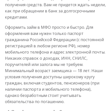
получения средств. Вам не придется ждать недели,
как при обращении в банк за долгосрочными
Моментальный займ
кредитами.
Оформить займ в МФО просто и быстро. Для
до
50 000
₽
Сумма
от 1
до 21 дня
Срок
оформления вам нужен только паспорт
гражданина Российской Федерации (с постоянной
Получить
регистрацией в любом регионе РФ), номер
мобильного телефона и адрес электронной почты.
Никаких справок о доходах, ИНН, СНИЛС,
поручителей или залога мы не требуем.
Минимальный возраст заемщика — 18 лет. Наши
условия получения доступны широкому кругу
граждан, включая студентов, пенсионеров (при
наличии паспорта и мобильного телефона),
Одолжим до 30 дней
однако безработным стоит учитывать
обязательства по погашению.
до
50 000
₽
Сумма
от 1
до 30 дня
Срок