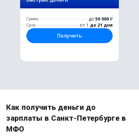
до
50 000
₽
Сумма
от 1
до 21 дня
Срок
Получить
Первый раз без комиссии
Как получить деньги до
до
50 000
₽
зарплаты в Санкт-Петербурге в
Сумма
от 1
до 21 дня
Срок
МФО
Получить