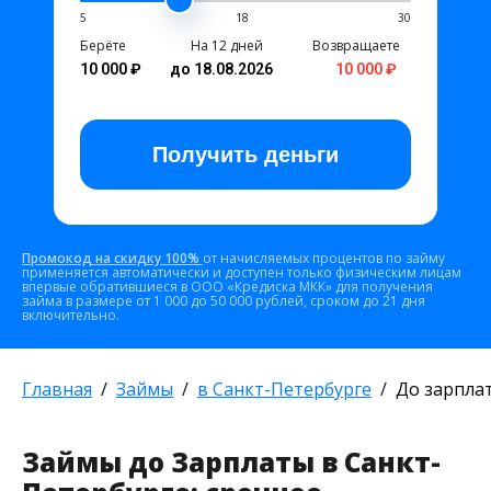
5
18
30
Берёте
На 12 дней
Возвращаете
10 000 ₽
до 18.08.2026
10 000 ₽
Получить
деньги
Промокод на скидку 100%
от начисляемых процентов по займу
применяется автоматически и доступен только физическим лицам
впервые обратившиеся в ООО «Кредиска МКК» для получения
займа в размере от 1 000 до 50 000 рублей, сроком до 21 дня
включительно.
Главная
Займы
в Санкт-Петербурге
До зарпла
Займы до Зарплаты в Санкт-