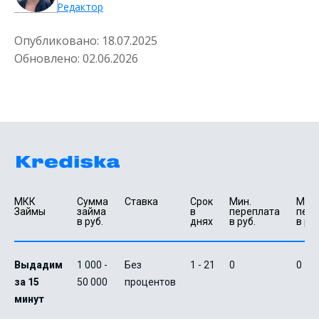
Редактор
Опубликовано:
18.07.2025
Обновлено:
02.06.2026
МКК 
Сумма 
Ставка
Срок 
Мин. 

Макс.
Займы
займа 
в 
переплата 
пере
в руб.
днях
в руб.
в руб
Выдадим
1 000 -
Без
1 - 21
0
0
за 15
50 000
процентов
минут