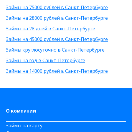
На карту ВТБ
Без фото
200 рублей
Займы на 75000 рублей в Санкт-Петербурге
На виртуальную карту
С высоким одобрением
От 500 рублей
На зарплатную карту
Без справок о доходах
25 000 рублей
Займы на 28000 рублей в Санкт-Петербурге
По телефону
Без процентов
15 000 рублей
Займы на 28 дней в Санкт-Петербурге
Через Телеграм
30 000 рублей
На Вебмани
8 000 рублей
Займы на 45000 рублей в Санкт-Петербурге
Через Золотую Корону
20 000 рублей
Займы круглосуточно в Санкт-Петербурге
На карту круглосуточно
Не выходя из дома
Займы на год в Санкт-Петербурге
С 20 лет
Займы на 14000 рублей в Санкт-Петербурге
Через приложение
На карту Моментум
На Яндекс Деньги
На Сберкнижку
На дому срочно
О компании
Займы на карту