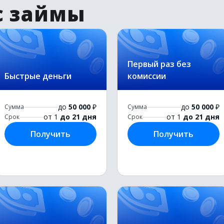
с займы
Первый раз без
Быстрые деньги
комиссии
до
50 000
₽
до
50 000
₽
Сумма
Сумма
от 1
до 21 дня
от 1
до 21 дня
Срок
Срок
Получить
Получить