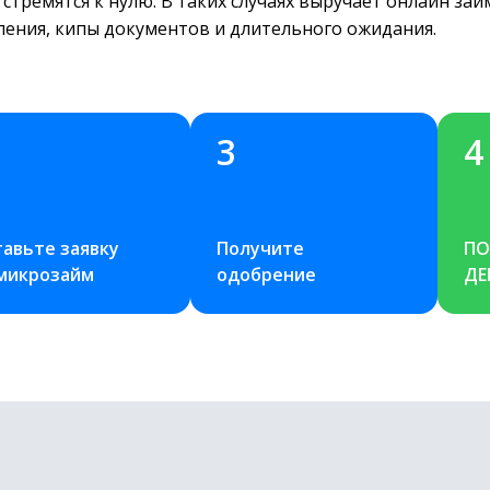
 стремятся к нулю. В таких случаях выручает онлайн за
ления, кипы документов и длительного ожидания.
3
4
авьте заявку 
Получите 
ПО
 микрозайм
одобрение
ДЕ