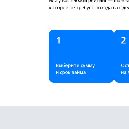
или у вас плохой рейтинг — шансы
которое не требует похода в отде
1
2
Выберите сумму 
Ост
и срок займа
на