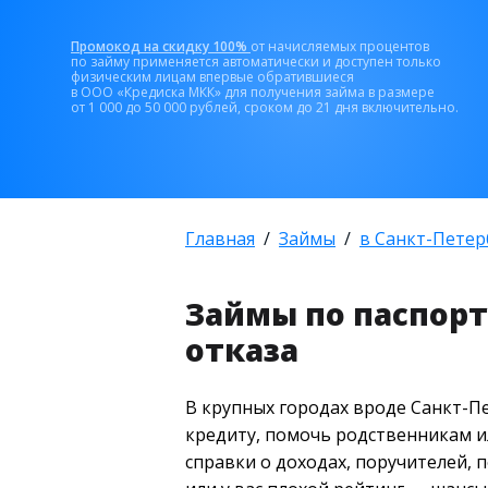
Промокод на скидку 100%
от начисляемых процентов
по займу применяется автоматически и доступен только
физическим лицам впервые обратившиеся
в ООО «Кредиска МКК» для получения займа в размере
от 1 000 до 50 000 рублей, сроком до 21 дня включительно.
Главная
Займы
в Санкт-Петер
Займы по паспорт
отказа
В крупных городах вроде Санкт-Пе
кредиту, помочь родственникам ил
справки о доходах, поручителей, 