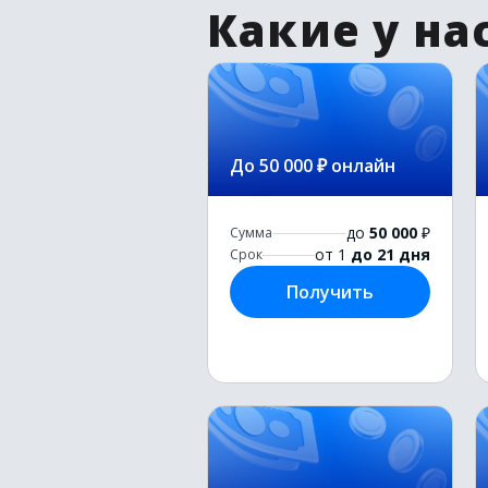
Какие у на
До 50 000 ₽ онлайн
до
50 000
₽
Сумма
от 1
до 21 дня
Срок
Получить