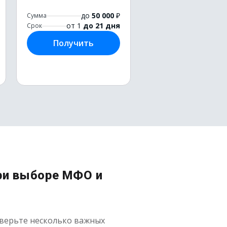
до
50 000
₽
Сумма
от 1
до 21 дня
Срок
Получить
ри выборе МФО и
оверьте несколько важных