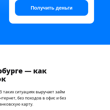
Получить
деньги
бурге — как
ок
В таких ситуациях выручает займ
ернет, без походов в офис и без
анковскую карту.