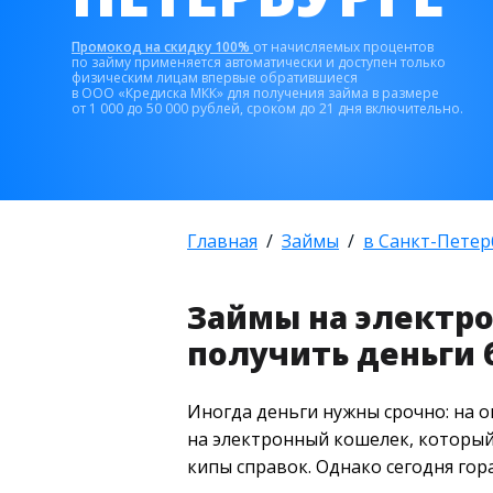
Промокод на скидку 100%
от начисляемых процентов
по займу применяется автоматически и доступен только
физическим лицам впервые обратившиеся
в ООО «Кредиска МКК» для получения займа в размере
от 1 000 до 50 000 рублей, сроком до 21 дня включительно.
Главная
Займы
в Санкт-Петер
Займы на электро
получить деньги 
Иногда деньги нужны срочно: на о
на электронный кошелек, который
кипы справок. Однако сегодня гор