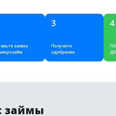
3
4
авьте заявку 
Получите 
ПО
 микрозайм
одобрение
ДЕ
с займы