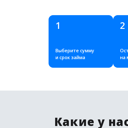
1
2
Выберите сумму 
Ост
и срок займа
на
Какие у на