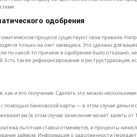
стеме.
атического одобрения
томатическом процессе существуют свои правила. Нап
дятся только на счет заемщика. Это сделано для ваше
ли по какой-то причине в одобрении было отказано, н
й. Есть также рефинансирование и реструктуризация, е
, как и его получение. Сделать это можно несколькими
е с помощью банковской карты — в этом случае деньги 
квизитам (в этом случае зачисление может занять от 1 
платежа льготная ставка отменяется, и проценты начисл
зования займом. Информация о задолженности передает