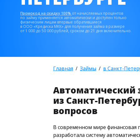
Промокод на скидку 100%
от начисляемых процентов
по займу применяется автоматически и доступен только
физическим лицам впервые обратившиеся
в ООО «Кредиска МКК» для получения займа в размере
от 1 000 до 50 000 рублей, сроком до 21 дня включительно.
Главная
Займы
в Санкт-Петер
Автоматический 
из Санкт-Петербу
вопросов
В современном мире финансовая п
разработала систему автоматическ