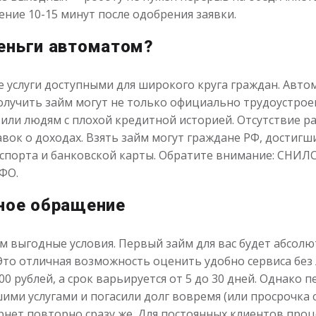
ение 10-15 минут после одобрения заявки.
еньги автоматом?
 услуги доступными для широкого круга граждан. Автом
лучить займ могут не только официально трудоустроен
или людям с плохой кредитной историей. Отсутствие ра
авок о доходах. Взять займ могут граждане РФ, достигши
спорта и банковской карты. Обратите внимание: СНИЛС
ФО.
ное обращение
м выгодные условия. Первый займ для вас будет абсолю
 Это отличная возможность оценить удобно сервиса без
0 рублей, а срок варьируется от 5 до 30 дней. Однако п
ими услугами и погасили долг вовремя (или просрочка с
нет повторно сразу же. Для постоянных клиентов проц