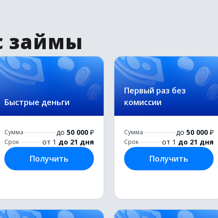
с займы
Первый раз без
Быстрые деньги
комиссии
до
50 000
₽
до
50 000
₽
Сумма
Сумма
от 1
до 21 дня
от 1
до 21 дня
Срок
Срок
Получить
Получить