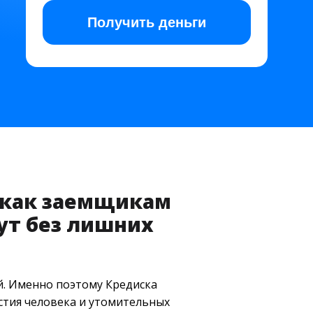
Получить
деньги
 как заемщикам
нут без лишних
й. Именно поэтому Кредиска
астия человека и утомительных