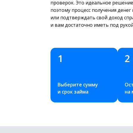
проверок. Это идеальное решение,
поэтому процесс получения денег
или подтверждать свой доход спр
и вам достаточно иметь под рукой
1
2
Выберите сумму 
Ост
и срок займа
на