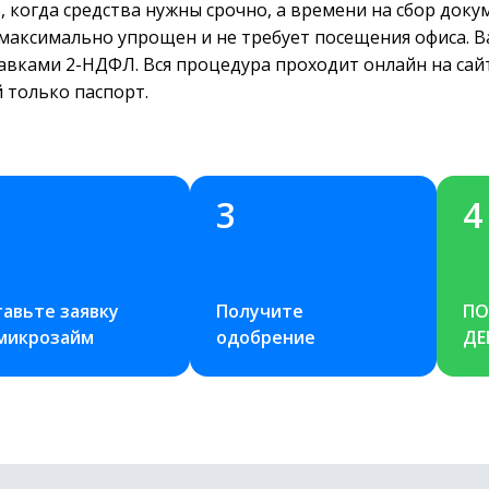
 когда средства нужны срочно, а времени на сбор док
 максимально упрощен и не требует посещения офиса. В
авками 2-НДФЛ. Вся процедура проходит онлайн на сай
 только паспорт.
3
4
авьте заявку 
Получите 
ПО
 микрозайм
одобрение
ДЕ