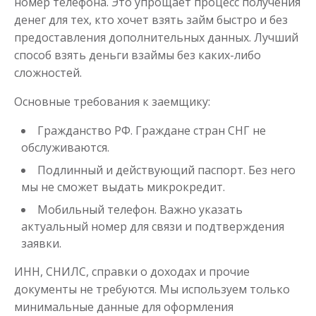
номер телефона. Это упрощает процесс получения
денег для тех, кто хочет взять займ быстро и без
предоставления дополнительных данных. Лучший
способ взять деньги взаймы без каких-либо
сложностей.
Моментальный займ
Основные требования к заемщику:
Гражданство РФ. Граждане стран СНГ не
до
50 000
₽
Сумма
обслуживаются.
от 1
до 21 дня
Срок
Подлинный и действующий паспорт. Без него
Получить
мы не сможет выдать микрокредит.
Мобильный телефон. Важно указать
актуальный номер для связи и подтверждения
заявки.
ИНН, СНИЛС, справки о доходах и прочие
документы не требуются. Мы используем только
минимальные данные для оформления
Одолжим до 30 дней