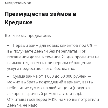
микрозаймов.
Преимущества займов в
до
50 000
₽
Сумма
от 1
до 30 дня
Срок
Кредиске
Получить
Вот что мы предлагаем:
Первый займ для новых клиентов под 0% —
вы получаете деньги без переплаты. При
погашении долга в течение 21 дня проценты не
взимаются, то есть при первом обращении
услуги предоставляются бесплатно.
Переведём в долг
Сумма займа от 1 000 до 50 000 рублей —
можно выбрать подходящий вариант, взять
небольшие суммы на любые цели (покупка
до
50 000
₽
Сумма
лекарств, срочный ремонт авто и т. д.).
от 1
до 21 дня
Срок
Отчитываться перед МКК, на что вы потратили
Получить
деньги, не надо.