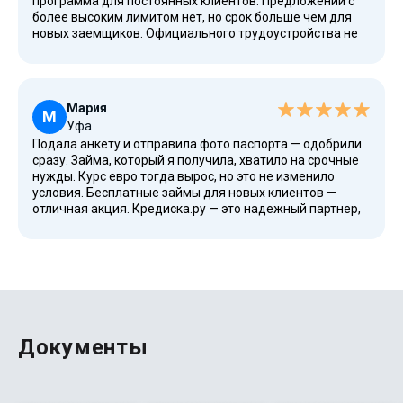
программа для постоянных клиентов. Предложений с
более высоким лимитом нет, но срок больше чем для
новых заемщиков. Официального трудоустройства не
требовали. Очень быстро получил деньги на дебетовую
карту ВТБ.
Мария
М
Уфа
Подала анкету и отправила фото паспорта — одобрили
сразу. Займа, который я получила, хватило на срочные
нужды. Курс евро тогда вырос, но это не изменило
условия. Бесплатные займы для новых клиентов —
отличная акция. Кредиска.ру — это надежный партнер,
который выдает займы без лишних требований.
Оставьте заявку на этой странице и убедитесь сами.
Документы