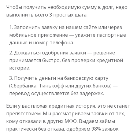
Чтобы получить необходимую сумму в долг, надо
Займ без почты
выполнить всего 3 простых шага:
Заполнить заявку на нашем сайте или через
до
50 000
₽
Сумма
мобильное приложение — укажите паспортные
от 1
до 21 дня
Срок
данные и номер телефона.
Получить
Дождаться одобрения заявки — решение
принимается быстро, без проверки кредитной
истории.
Получить деньги на банковскую карту
(Сбербанка, Тинькофф или других банков) —
перевод осуществляется без задержек.
Если у вас плохая кредитная история, это не станет
Займ бесплатно
препятствием. Мы рассматриваем заявки от тех,
кому отказали в других МФО. Выдаем займы
до
50 000
₽
практически без отказа, одобряем 98% заявок.
Сумма
от 1
до 21 дня
Срок