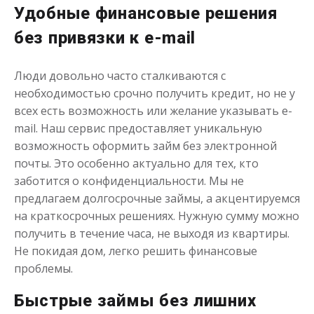
Удобные финансовые решения
Получить
без привязки к e-mail
Люди довольно часто сталкиваются с
необходимостью срочно получить кредит, но не у
всех есть возможность или желание указывать e-
mail. Наш сервис предоставляет уникальную
Займ на карту с плохой
возможность оформить займ без электронной
кредитной историей
почты. Это особенно актуально для тех, кто
заботится о конфиденциальности. Мы не
предлагаем долгосрочные займы, а акцентируемся
до
50 000
₽
Сумма
от 1
до 21 дня
на краткосрочных решениях. Нужную сумму можно
Срок
получить в течение часа, не выходя из квартиры.
Получить
Не покидая дом, легко решить финансовые
проблемы.
Быстрые займы без лишних