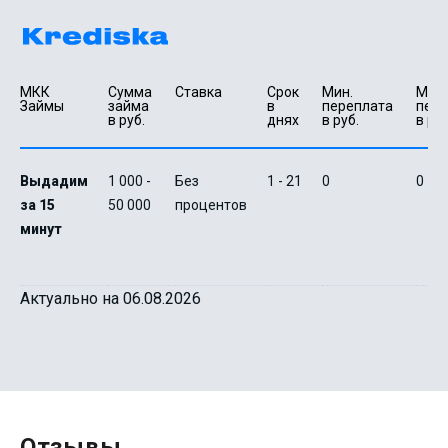
МКК 
Сумма 
Ставка
Срок 
Мин. 

Макс.
Займы
займа 
в 
переплата 
пере
в руб.
днях
в руб.
в руб
Выдадим
1 000 -
Без
1 - 21
0
0
за 15
50 000
процентов
минут
Актуально на 06.08.2026
Отзывы