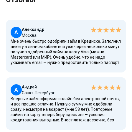
Александр
А
Москва
Мне очень быстро одобрили займ в Кредиске. Заполнил
анкету в личном кабинете и уже через несколько минут
получил одобренный займ на карту Visa (можно
Mastercard или МИР). Очень удобно, что не надо
указывать email — нужно предоставить только паспорт
и номер телефона. Здорово, что есть такая
возможность получить деньги через сайт без лишних
документов. На портале отсутствует навязчивая
реклама, что очень хорошо.
Андрей
А
Санкт-Петербург
Впервые займ оформил онлайн без электронной почты,
и все прошло отлично. Нужную сумму мне одобрили
сразу, несмотря на возраст (мне 58 лет). Повторные
займы на карту теперь беру здесь же — условия
кредитования выгодные. Внес платеж досрочно, без
комиссий. Спасибо! Обязательно обращусь сюда еще.
Положительного результата долго ждать не