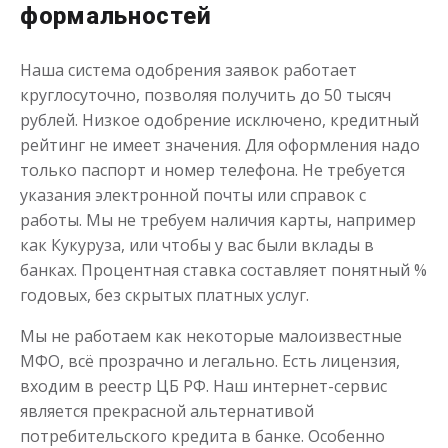
формальностей
Наша система одобрения заявок работает
Займы без отказа
круглосуточно, позволяя получить до 50 тысяч
рублей. Низкое одобрение исключено, кредитный
рейтинг не имеет значения. Для оформления надо
до
50 000
₽
Сумма
только паспорт и номер телефона. Не требуется
от 1
до 21 дня
Срок
указания электронной почты или справок с
Получить
работы. Мы не требуем наличия карты, например
как Кукуруза, или чтобы у вас были вклады в
банках. Процентная ставка составляет понятный %
годовых, без скрытых платных услуг.
Мы не работаем как некоторые малоизвестные
МФО, всё прозрачно и легально. Есть лицензия,
входим в реестр ЦБ РФ. Наш интернет-сервис
является прекрасной альтернативой
потребительского кредита в банке. Особенно