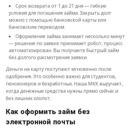
Срок возврата от 1 до 21 дня — гибкие
условия для погашения займа. Закрыть долг
можно с помощью банковской карты или
банковским переводом.
Оформление займа занимает несколько минут
— решение по заявке принимает робот, процесс
автоматизирован. Вы получаете быстрый займ
Деньги до зарплаты
без долгого рассмотрения заявки.
Деньги на карту поступают мгновенно после
до
50 000
₽
Сумма
от 1
до 21 дня
Срок
одобрения. Это особенно важно для студентов,
пенсионеров и безработных. Наша МКК выручает,
Получить
когда денежные средства нужны прямо сейчас и
без лишних хлопот.
Как оформить займ без
электронной почты