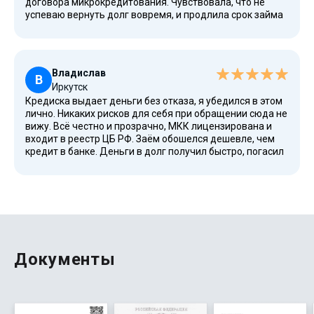
договора микрокредитования. Чувствовала, что не
успеваю вернуть долг вовремя, и продлила срок займа
в личном кабинете. Krediska действительно выручает,
когда ситуация кажется безвыходной. И что важно,
заемные средства можно тратить на любые цели. Беру
взаймы на покупку продуктов и оплату ЖКХ. Сервис
Владислав
выручает, когда задерживают зарплату. Не приходится
В
Иркутск
занимать деньги у родных и друзей.
Кредиска выдает деньги без отказа, я убедился в этом
лично. Никаких рисков для себя при обращении сюда не
вижу. Всё честно и прозрачно, МКК лицензирована и
входит в реестр ЦБ РФ. Заём обошелся дешевле, чем
кредит в банке. Деньги в долг получил быстро, погасил
досрочно. Права и обязанности сторон прописаны в
договоре, внимательно изучил их и понял, что никаких
скрытых комиссий тут нет. Спасибо, буду пользоваться
сервисом регулярно.
Документы