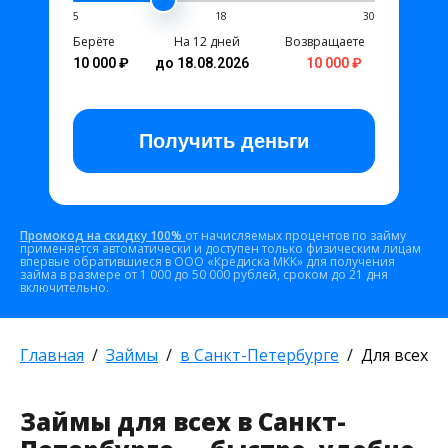
5
18
30
Берёте
На 12 дней
Возвращаете
10 000 ₽
до 18.08.2026
10 000 ₽
Получить
деньги
Промокод на скидку 100%
от начисляемых процентов по займу
применяется автоматически и доступен только физическим лицам
впервые обратившиеся в ООО «Кредиска МКК» для получения
займа в размере от 1 000 до 50 000 рублей, сроком до 21 дня
включительно.
Главная
Займы
в Санкт-Петербурге
Для всех
Займы для всех в Санкт-