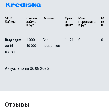
МКК 
Сумма 
Ставка
Срок 
Мин. 

Макс.
Займы
займа 
в 
переплата 
пере
в руб.
днях
в руб.
в руб
Выдадим
1 000 -
Без
1 - 21
0
0
за 15
50 000
процентов
минут
Актуально на 06.08.2026
Отзывы