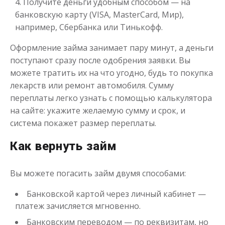
Получите деньги удобным способом — на
банковскую карту (VISA, MasterCard, Мир),
например, Сбербанка или Тинькофф.
Деньги до зарплаты
Оформление займа занимает пару минут, а деньги
поступают сразу после одобрения заявки. Вы
до
50 000
₽
Сумма
можете тратить их на что угодно, будь то покупка
от 1
до 21 дня
Срок
лекарств или ремонт автомобиля. Сумму
Получить
переплаты легко узнать с помощью калькулятора
на сайте: укажите желаемую сумму и срок, и
система покажет размер переплаты.
Как вернуть займ
Вы можете погасить займ двумя способами:
Банковской картой через личный кабинет —
платеж зачисляется мгновенно.
Банковским переводом — по реквизитам, но