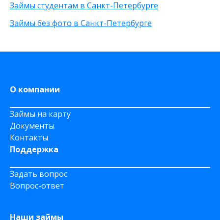
С 20 лет
Займы студентам в Санкт-Петербурге
Через приложение
Займы без фото в Санкт-Петербурге
На карту Моментум
На Яндекс Деньги
На Сберкнижку
На дому срочно
О компании
Займы на карту
Документы
Контакты
Поддержка
Задать вопрос
Вопрос-ответ
Наши займы