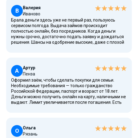
Валерия
В
Иваново
Брала деньги здесь уже не первый раз, пользуюсь
сервисом полгода. Выдача займов происходит
полностью онлайн, без посредников. Когда деньги
нужны срочно, достаточно подать заявку и дождаться
решения. Шансы на одобрение высокие, даже с плохой
кредитной историей. Буду обращаться сюда еще,
сервис очень нравится.
Артур
А
Пенза
Оформил заём, чтобы сделать покупки для семьи.
Необходимые требования — только гражданство
Российской Федерации, паспорт и возраст от 18 лет.
Деньги можно получить онлайн на карту, наличными не
выдают. Лимит увеличивается после погашения. Есть
рефинансирование и реструктуризация. Закрыл долг
вовремя, и убедился, что здесь нет никаких подводных
камней. МФО работает честно, нет скрытых комиссий и
переплат. Адекватная процентная ставка, всё
Ольга
устраивает.
О
Рязань