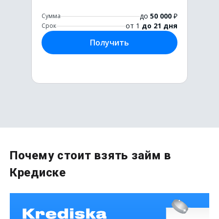
до
50 000
₽
Сумма
от 1
до 21 дня
Срок
Получить
Первый раз без комиссии
Почему стоит взять займ в
до
50 000
₽
Кредиске
Сумма
от 1
до 21 дня
Срок
Получить