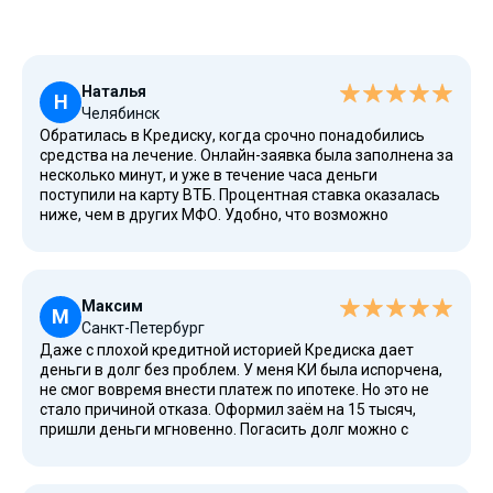
Наталья
Н
Челябинск
Обратилась в Кредиску, когда срочно понадобились
средства на лечение. Онлайн-заявка была заполнена за
несколько минут, и уже в течение часа деньги
поступили на карту ВТБ. Процентная ставка оказалась
ниже, чем в других МФО. Удобно, что возможно
подтверждение личности через Госуслуги. Рекомендую!
Максим
М
Санкт-Петербург
Даже с плохой кредитной историей Кредиска дает
деньги в долг без проблем. У меня КИ была испорчена,
не смог вовремя внести платеж по ипотеке. Но это не
стало причиной отказа. Оформил заём на 15 тысяч,
пришли деньги мгновенно. Погасить долг можно с
карты в личном кабинете — очень удобно. Советую,
сервис хороший!