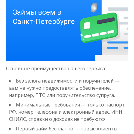
Деньги на здоровье
до
50 000
₽
Сумма
Основные преимущества нашего сервиса:
от 1
до 21 дня
Срок
Получить
Без залога недвижимости и поручителей —
вам не нужно предоставлять обеспечение,
например, ПТС или поручительство супруга.
Минимальные требования — только паспорт
РФ, номер телефона и электронный адрес. ИНН,
СНИЛС, справки о доходах не требуются.
Первый займ бесплатно — новые клиенты