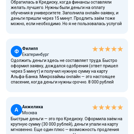
Обратилась в Кредиску, когда финансы оставляли
желать лучшего. Нужны были деньги на оплату
обучения в университете. Заполнила онлайн-заявку, и
деньги пришли через 15 минут. Продлить заём тоже
можно, если необходимо. Но я не пользовалась услугой
«продление», закрыла долг вовремя. Порадовало, что
не пришлось переплачивать, первый займ
действительно выдается под 0% годовых. Заняла 20
000 рублей, и через 14 дней вернула точно такую же
Филипп
сумму без каких-либо процентов.
Ф
Екатеринбург
Одолжить деньги здесь не составляет труда. Быстро
оформил заявку, дождался одобрения (ответ пришел
через 5 минут) и получил нужную сумму на карту
Альфа-Банка. Микрозаймы онлайн — это настоящее
спасение, когда деньги нужны срочно. 8 000 рублей
одобрили даже с испорченной кредитной историей.
Заплатил за ремонт авто и даже остались деньги на
мелкие расходы. Закрыл долг вовремя и улучшил свою
КИ. Огромное спасибо!
Анжелика
А
Москва
Быстрые деньги — это про Кредиску. Оформила заём на
крупную сумму (30 000 рублей), деньги упали на карту
мгновенно. Еще один плюс — возможность продления