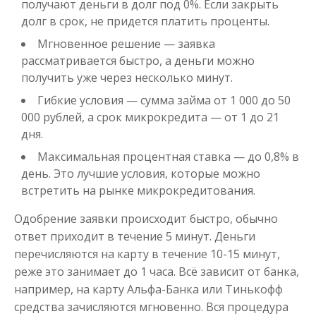
получают деньги в долг под 0%. Если закрыть
Моментальный займ
долг в срок, не придется платить проценты.
Мгновенное решение — заявка
до
50 000
₽
Сумма
рассматривается быстро, а деньги можно
от 1
до 21 дня
Срок
получить уже через несколько минут.
Получить
Гибкие условия — сумма займа от 1 000 до 50
000 рублей, а срок микрокредита — от 1 до 21
дня.
Максимальная процентная ставка — до 0,8% в
день. Это лучшие условия, которые можно
встретить на рынке микрокредитования.
Одобрение заявки происходит быстро, обычно
ответ приходит в течение 5 минут. Деньги
Одолжим до 30 дней
перечисляются на карту в течение 10-15 минут,
реже это занимает до 1 часа. Всё зависит от банка,
до
50 000
₽
Сумма
например, на карту Альфа-Банка или Тинькофф
от 1
до 30 дня
Срок
средства зачисляются мгновенно. Вся процедура