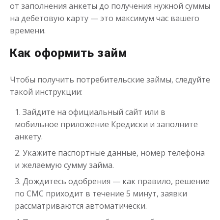
Получить
от заполнения анкеты до получения нужной суммы
на дебетовую карту — это максимум час вашего
времени.
Как оформить займ
Чтобы получить потребительские займы, следуйте
такой инструкции:
Переведём в долг
Зайдите на официальный сайт или в
мобильное приложение Кредиски и заполните
до
50 000
₽
Сумма
анкету.
от 1
до 21 дня
Срок
Укажите паспортные данные, номер телефона
Получить
и желаемую сумму займа.
Дождитесь одобрения — как правило, решение
по СМС приходит в течение 5 минут, заявки
рассматриваются автоматически.