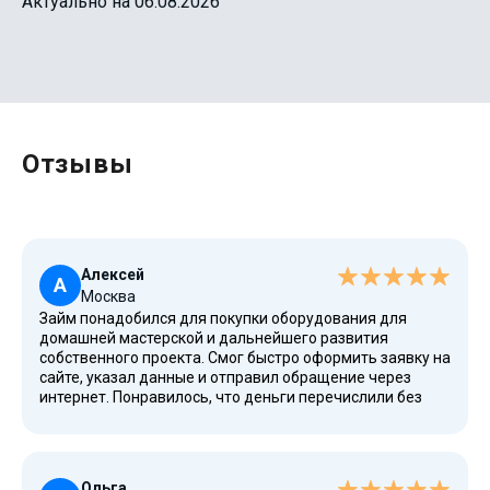
Актуально на 06.08.2026
Отзывы
Алексей
А
Москва
Займ понадобился для покупки оборудования для
домашней мастерской и дальнейшего развития
собственного проекта. Смог быстро оформить заявку на
сайте, указал данные и отправил обращение через
интернет. Понравилось, что деньги перечислили без
залога и без поручителей, а условия договора
оказались понятными. После получения средств смог
закрыть вопрос с покупкой необходимых товаров.
Ольга