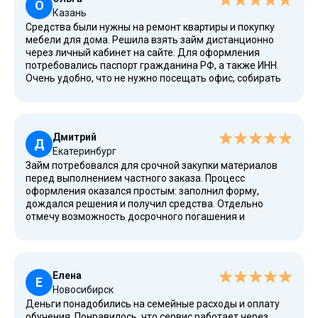
О
Казань
Средства были нужны на ремонт квартиры и покупку
мебели для дома. Решила взять займ дистанционно
через личный кабинет на сайте. Для оформления
потребовались паспорт гражданина РФ, а также ИНН.
Очень удобно, что не нужно посещать офис, собирать
много бумаг или искать дополнительные
подтверждения дохода. После одобрения деньги
поступили быстро.
Дмитрий
Д
Екатеринбург
Займ потребовался для срочной закупки материалов
перед выполнением частного заказа. Процесс
оформления оказался простым: заполнил форму,
дождался решения и получил средства. Отдельно
отмечу возможность досрочного погашения и
доступное рефинансирование. Все основные
требования и условия подробно описаны на сайте.
Елена
Е
Новосибирск
Деньги понадобились на семейные расходы и оплату
обучения. Понравилось, что сервис работает через