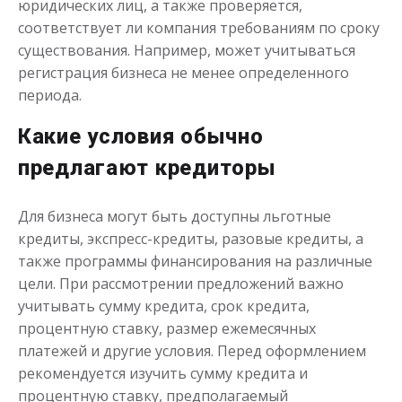
юридических лиц, а также проверяется,
соответствует ли компания требованиям по сроку
Моментальный займ
существования. Например, может учитываться
регистрация бизнеса не менее определенного
периода.
до
50 000
₽
Сумма
от 1
до 21 дня
Срок
Какие условия обычно
Получить
предлагают кредиторы
Для бизнеса могут быть доступны льготные
кредиты, экспресс-кредиты, разовые кредиты, а
также программы финансирования на различные
цели. При рассмотрении предложений важно
учитывать сумму кредита, срок кредита,
Одолжим до 30 дней
процентную ставку, размер ежемесячных
платежей и другие условия. Перед оформлением
рекомендуется изучить сумму кредита и
до
50 000
₽
Сумма
процентную ставку, предполагаемый
от 1
до 30 дня
Срок