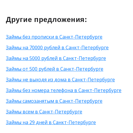
На дом
Для студентов
Без СНИЛСа
Круглосуточно
На 2 года
50 000 рублей
на карту маэстро
Для бизнеса
Без подтверждения личности
На 5 лет
45 000 рублей
На карту Сбербанка
С 70 лет
Без страховки
100 000 рублей
Другие предложения:
на мобильный телефон
Для погашения задолженности
Без телефона
40 000 рублей
на неименную карту
Без трудоустройства
60 000 рублей
Займы без прописки в Санкт-Петербурге
На карту Мир
Без указания работы
80 000 рублей
На карту Тинькофф
С временной регистрацией
90 000 рублей
Займы на 70000 рублей в Санкт-Петербурге
На карту ВТБ
Без фото
200 рублей
Займы на 5000 рублей в Санкт-Петербурге
На виртуальную карту
С высоким одобрением
От 500 рублей
На зарплатную карту
Без справок о доходах
25 000 рублей
Займы от 500 рублей в Санкт-Петербурге
По телефону
Без процентов
15 000 рублей
Займы не выходя из дома в Санкт-Петербурге
Через Телеграм
30 000 рублей
На Вебмани
8 000 рублей
Займы без номера телефона в Санкт-Петербурге
Через Золотую Корону
20 000 рублей
Займы самозанятым в Санкт-Петербурге
На карту круглосуточно
Не выходя из дома
Займы всем в Санкт-Петербурге
С 20 лет
Займы на 29 дней в Санкт-Петербурге
Через приложение
На карту Моментум