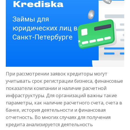
Деньги на здоровье
до
50 000
₽
Сумма
При рассмотрении заявок кредиторы могут
от 1
до 21 дня
Срок
учитывать срок регистрации бизнеса, финансовые
Получить
показатели компании и наличие расчетной
инфраструктуры. Для организаций важны такие
параметры, как наличие расчетного счета, счета в
банке, история деятельности и финансовая
отчетность. Во многих случаях для получения
кредита анализируется деятельность