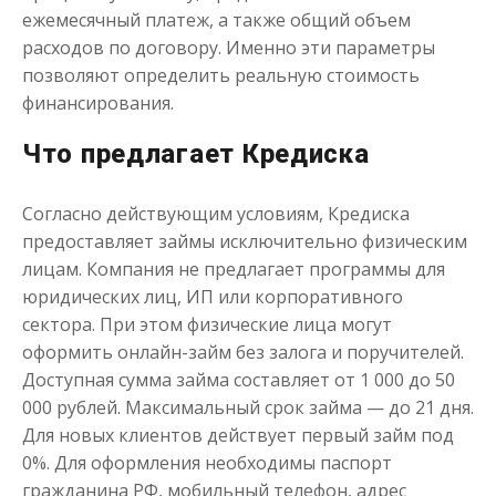
ежемесячный платеж, а также общий объем
Получить
расходов по договору. Именно эти параметры
позволяют определить реальную стоимость
финансирования.
Что предлагает Кредиска
Согласно действующим условиям, Кредиска
предоставляет займы исключительно физическим
Переведём в долг
лицам. Компания не предлагает программы для
юридических лиц, ИП или корпоративного
до
50 000
₽
Сумма
сектора. При этом физические лица могут
от 1
до 21 дня
Срок
оформить онлайн-займ без залога и поручителей.
Доступная сумма займа составляет от 1 000 до 50
Получить
000 рублей. Максимальный срок займа — до 21 дня.
Для новых клиентов действует первый займ под
0%. Для оформления необходимы паспорт
гражданина РФ, мобильный телефон, адрес