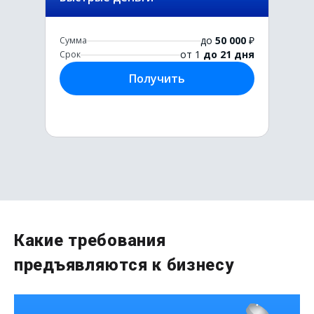
до
50 000
₽
Сумма
от 1
до 21 дня
Срок
Получить
Первый раз без комиссии
Какие требования
до
50 000
₽
предъявляются к бизнесу
Сумма
от 1
до 21 дня
Срок
Получить