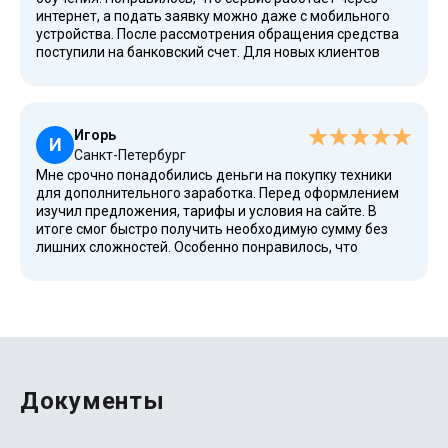
интернет, а подать заявку можно даже с мобильного
устройства. После рассмотрения обращения средства
поступили на банковский счет. Для новых клиентов
доступны выгодные условия, а процесс оформления
занимает минимум времени.
Игорь
И
Санкт-Петербург
Мне срочно понадобились деньги на покупку техники
для дополнительного заработка. Перед оформлением
изучил предложения, тарифы и условия на сайте. В
итоге смог быстро получить необходимую сумму без
лишних сложностей. Особенно понравилось, что
оформление проходит полностью онлайн, а все условия
по возврату, графику платежей и дальнейшей оплате
доступны в личном кабинете после заключения
договора.
Документы