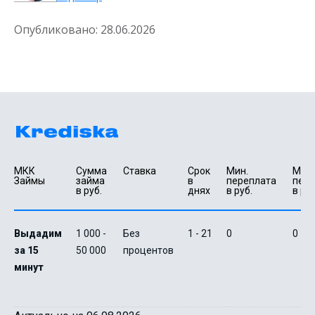
Опубликовано:
28.06.2026
МКК 
Сумма 
Ставка
Срок 
Мин. 

Макс.
Займы
займа 
в 
переплата 
пере
в руб.
днях
в руб.
в руб
Выдадим
1 000 -
Без
1 - 21
0
0
за 15
50 000
процентов
минут