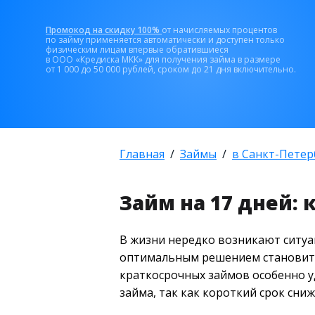
Промокод на скидку 100%
от начисляемых процентов
по займу применяется автоматически и доступен только
физическим лицам впервые обратившиеся
в ООО «Кредиска МКК» для получения займа в размере
от 1 000 до 50 000 рублей, сроком до 21 дня включительно.
Главная
Займы
в Санкт-Петер
Займ на 17 дней:
В жизни нередко возникают ситуац
оптимальным решением становится
краткосрочных займов особенно уд
займа, так как короткий срок сни