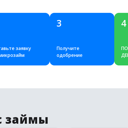
3
4
авьте заявку 
Получите 
ПО
 микрозайм
одобрение
ДЕ
с займы