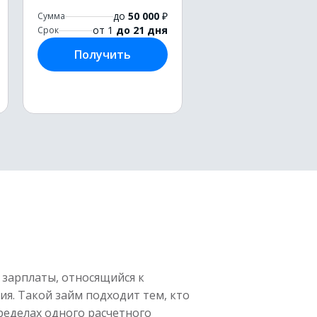
до
50 000
₽
Сумма
от 1
до 21 дня
Срок
Получить
 зарплаты, относящийся к
я. Такой займ подходит тем, кто
ределах одного расчетного