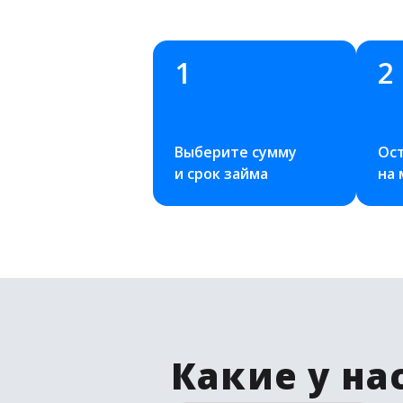
1
2
Выберите сумму 
Ост
и срок займа
на
Какие у на