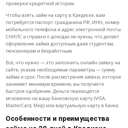
проверки кредитной истории.
Моментальный займ
Чтобы взять займ на карту в Кредиске, вам
потребуется паспорт гражданина РФ, ИНН, номер
мобильного телефона и адрес электронной почты.
до
50 000
₽
Сумма
СНИЛС и справки о доходах не нужны, что делает
от 1
до 21 дня
Срок
оформление займа доступным даже студентам,
Получить
пенсионерам и безработным.
Всё, что нужно — это заполнить онлайн-заявку на
сайте, указав необходимые параметры — сумму
займа и срок. После рассмотрения заявки, которое
занимает минимум времени, вы получаете
быстрое одобрение. Деньги переводятся
мгновенно на вашу банковскую карту (VISA,
Одолжим до 30 дней
MasterCard, Мир) или виртуальную карту в банке.
Особенности и преимущества
до
50 000
₽
Сумма
от 1
до 30 дня
Срок