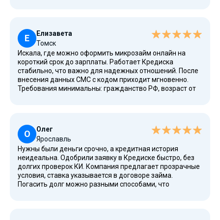
займа действительно снимается льготный период,
поэтому стараюсь вносить платежи вовремя. Скорость
принятия решения — главное преимущество.
Елизавета
Е
Томск
Искала, где можно оформить микрозайм онлайн на
короткий срок до зарплаты. Работает Кредиска
стабильно, что важно для надежных отношений. После
внесения данных СМС с кодом приходит мгновенно.
Требования минимальны: гражданство РФ, возраст от
18 лет, номер мобильного телефона и наличие карты
Visa, MasterCard или Мир. Деньги поступают в течение
10 минут, а чаще мгновенно. Рекомендую подробнее
изучить материалы на сайте для понимания всех
Олег
условий.
О
Ярославль
Нужны были деньги срочно, а кредитная история
неидеальна. Одобрили заявку в Кредиске быстро, без
долгих проверок КИ. Компания предлагает прозрачные
условия, ставка указывается в договоре займа.
Погасить долг можно разными способами, что
упрощает жизнь. Я использую банковскую карту.
Система работает без сбоев, можно всегда найти
актуальные новости и акции на сайте. Пользуюсь
услугами сегодня и планирую делать это в будущем.