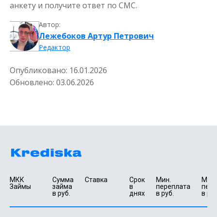
анкету и получите ответ по СМС.
Автор:
Лежебоков Артур Петрович
Редактор
Опубликовано:
16.01.2026
Обновлено:
03.06.2026
МКК 
Сумма 
Ставка
Срок 
Мин. 

Макс.
Займы
займа 
в 
переплата 
пере
в руб.
днях
в руб.
в руб