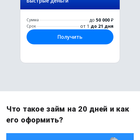
Быстрые деньги
до
50 000
₽
Сумма
от 1
до 21 дня
Срок
Получить
Первый раз без комиссии
Что такое займ на 20 дней и как
до
50 000
₽
его оформить?
Сумма
от 1
до 21 дня
Срок
Получить