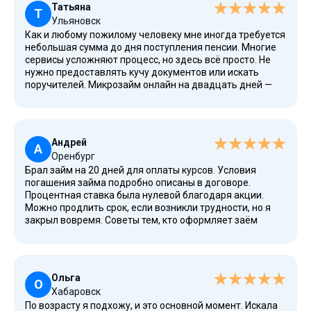
Татьяна
Т
Ульяновск
Как и любому пожилому человеку мне иногда требуется
небольшая сумма до дня поступления пенсии. Многие
сервисы усложняют процесс, но здесь всё просто. Не
нужно предоставлять кучу документов или искать
поручителей. Микрозайм онлайн на двадцать дней —
оптимальный вариант. ПСК (полная стоимость кредита)
отображается четко. В личном кабинете удобно
следить за всем. Деньги могут быть переведены на
банковский счет, но я выбрала карту Сбербанка. Всем
Андрей
довольна, спасибо.
А
Оренбург
Брал займ на 20 дней для оплаты курсов. Условия
погашения займа подробно описаны в договоре.
Процентная ставка была нулевой благодаря акции.
Можно продлить срок, если возникли трудности, но я
закрыл вовремя. Советы тем, кто оформляет заём
впервые: внимательно вводите данные и проверяйте
соглашение. Система работает отлично, поддержка
отвечает быстро. Для меня здесь надежные и быстрые
деньги.
Ольга
О
Хабаровск
По возрасту я подхожу, и это основной момент. Искала