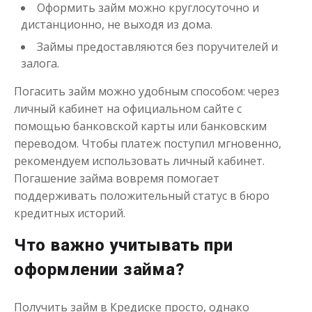
Оформить займ можно круглосуточно и
дистанционно, не выходя из дома.
Займы предоставляются без поручителей и
залога.
Деньги до зарплаты
Погасить займ можно удобным способом: через
личный кабинет на официальном сайте с
до
50 000
₽
Сумма
помощью банковской карты или банковским
от 1
до 21 дня
Срок
переводом. Чтобы платеж поступил мгновенно,
Получить
рекомендуем использовать личный кабинет.
Погашение займа вовремя помогает
поддерживать положительный статус в бюро
кредитных историй.
Что важно учитывать при
оформлении займа?
Получить займ в Кредиске просто, однако