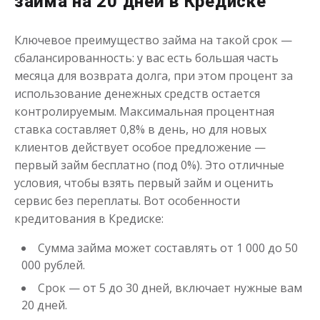
займа на 20 дней в Кредиске
Получить
Ключевое преимущество займа на такой срок —
сбалансированность: у вас есть большая часть
месяца для возврата долга, при этом процент за
использование денежных средств остается
контролируемым. Максимальная процентная
ставка составляет 0,8% в день, но для новых
клиентов действует особое предложение —
первый займ бесплатно (под 0%). Это отличные
Переведём в долг
условия, чтобы взять первый займ и оценить
сервис без переплаты. Вот особенности
до
50 000
₽
Сумма
кредитования в Кредиске:
от 1
до 21 дня
Срок
Сумма займа может составлять от 1 000 до 50
Получить
000 рублей.
Срок — от 5 до 30 дней, включает нужные вам
20 дней.