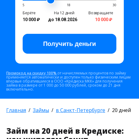
5
18
30
Берёте
На 12 дней
Возвращаете
10 000 ₽
до 18.08.2026
10 000 ₽
Получить
деньги
Промокод на скидку 100%
от начисляемых процентов по займу
применяется автоматически и доступен только физическим лицам
впервые обратившиеся в ООО «Кредиска МКК» для получения
займа в размере от 1 000 до 50 000 рублей, сроком до 21 дня
включительно.
Главная
Займы
в Санкт-Петербурге
20 дней
Займ на 20 дней в Кредиске: