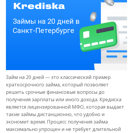
Деньги на здоровье
до
50 000
₽
Сумма
Займ на 20 дней — это классический пример
от 1
до 21 дня
Срок
краткосрочного займа, который позволяет
Получить
решить срочные финансовые вопросы до
получения зарплаты или иного дохода. Кредиска
является лицензированной МФО, которая выдает
такие займы дистанционно, что удобно и
экономит время. Процесс получения займа
максимально упрощен и не требует длительной