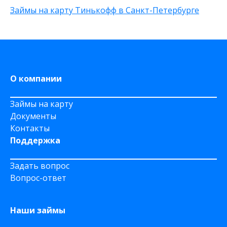
Через приложение
Займы на карту Тинькофф в Санкт-Петербурге
На карту Моментум
На Яндекс Деньги
На Сберкнижку
На дому срочно
О компании
Займы на карту
Документы
Контакты
Поддержка
Задать вопрос
Вопрос-ответ
Наши займы