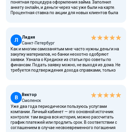
понятная процедура оформления займа. Заполнил
анкету онлайн, и деньги через час уже были на карте.
Процентная ставка по акции для новых клиентов была
нулевой. Процесс занял меньше двадцати минут, что
очень важно в критической ситуации. Система
кредитования прозрачна, никаких скрытых комиссий
или штрафов. Здесь нет подводных камней.
Лидия
Л
Санкт-Петербург
Как и многим самозанятым мне часто нужны деньги на
закупку материалов, но банки неохотно одобряют
заявки. Узнала о Кредиске из статьи про советы по
финансам. Подать заявку можно, не выходя из дома. Не
требуется подтверждения дохода справками, только
паспортные данные, ИНН и номер телефона. Деньги
были перечислены на виртуальную карту через 7 минут,
что позволило сразу оплатить счета. Получать займ
здесь очень удобно.
Виктор
В
Смоленск
Уже два года периодически пользуюсь услугами
компании. Личный кабинет — это основной источник
контроля: там видна вся история, можно рассчитать
график платежей или продлить срок. В соответствии с
соглашением в случае несвоевременного погашения