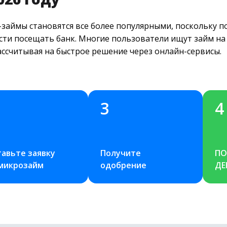
-займы становятся все более популярными, поскольку 
сти посещать банк. Многие пользователи ищут займ на 
ассчитывая на быстрое решение через онлайн-сервисы.
3
4
авьте заявку 
Получите 
ПО
 микрозайм
одобрение
ДЕ