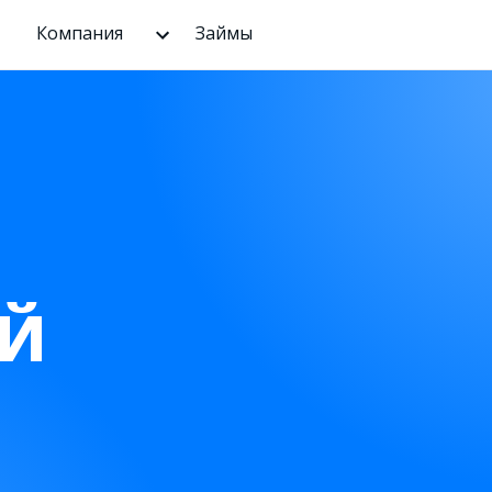
Компания
Займы
Й