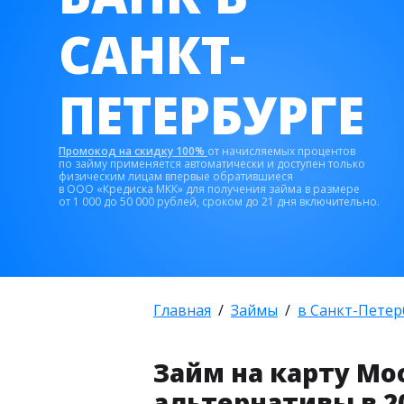
САНКТ-
ПЕТЕРБУРГЕ
Промокод на скидку 100%
от начисляемых процентов
по займу применяется автоматически и доступен только
физическим лицам впервые обратившиеся
в ООО «Кредиска МКК» для получения займа в размере
от 1 000 до 50 000 рублей, сроком до 21 дня включительно.
Главная
Займы
в Санкт-Петер
Займ на карту Мо
альтернативы в 2