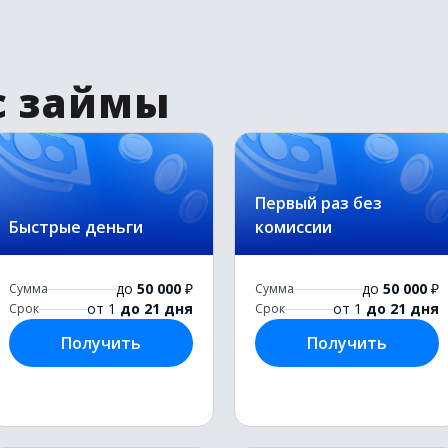
с займы
Первый раз без
Быстрые деньги
комиссии
до
50 000
₽
до
50 000
₽
Сумма
Сумма
от 1
до 21 дня
от 1
до 21 дня
Срок
Срок
Получить
Получить