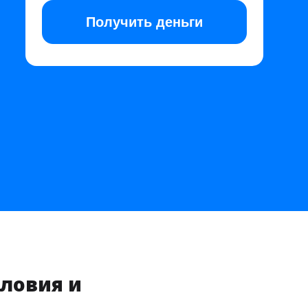
Получить
деньги
словия и