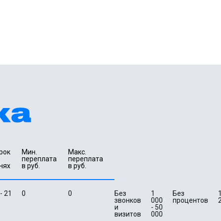
рок 
Мин. 

Макс.

переплата 
переплата 
нях
в руб.
в руб.
 - 21
0
0
Без
1
Без
1
звонков
000
процентов
и
- 50
визитов
000