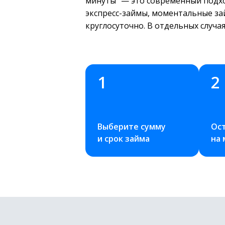
минуты" — это современный подхо
экспресс-займы, моментальные за
круглосуточно. В отдельных случ
1
2
Выберите сумму 
Ост
и срок займа
на