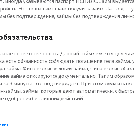
т, иногда указываются паспорт и СНИЛС. Займ выдается 
ойств. Это повышает шанс получить займ. Часто досту
мы без подтверждения, займы без подтверждения лично
 обязательства
лагает ответственность. Данный займ является целевым
ка есть обязанность соблюдать погашение тела займа,
ора займа. Финансовые условия займа, финансовые обяз
ение займа фиксируются документально. Таким образом,
м за 3 минуты" это подтверждает. При этом суммы на ко
н-займы, займы, которые дают автоматически, с быстр
ле одобрения без лишних действий.
вич