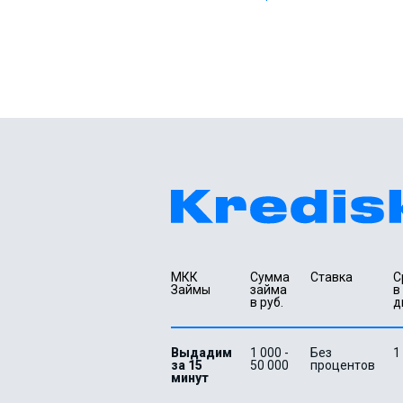
МКК 
Сумма 
Ставка
С
Займы
займа 
в 
в руб.
д
Выдадим
1 000 -
Без
1
за 15
50 000
процентов
минут