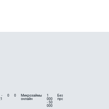
 -
0
0
Микрозаймы
1
Без
3 -
0
0
Быс
21
онлайн
000
процентов
21
зай
- 50
на к
000