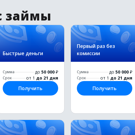
с займы
Первый раз без
Быстрые деньги
комиссии
до
50 000
₽
до
50 000
₽
Сумма
Сумма
от 1
до 21 дня
от 1
до 21 дня
Срок
Срок
Получить
Получить