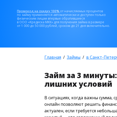
Промокод на скидку 100%
от начисляемых процентов
по займу применяется автоматически и доступен только
физическим лицам впервые обратившиеся
в ООО «Кредиска МКК» для получения займа в размере
от 1 000 до 50 000 рублей, сроком до 21 дня включительно.
Главная
Займы
в Санкт-Петер
Займ за 3 минуты:
лишних условий
В ситуациях, когда важны сумма, 
онлайн позволяют решить финансо
актуален, если требуется небольш