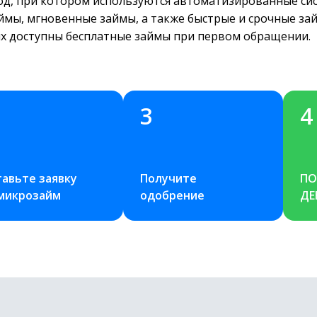
д, при котором используются автоматизированные сис
ймы, мгновенные займы, а также быстрые и срочные за
аях доступны бесплатные займы при первом обращении.
3
4
авьте заявку 
Получите 
ПО
 микрозайм
одобрение
ДЕ